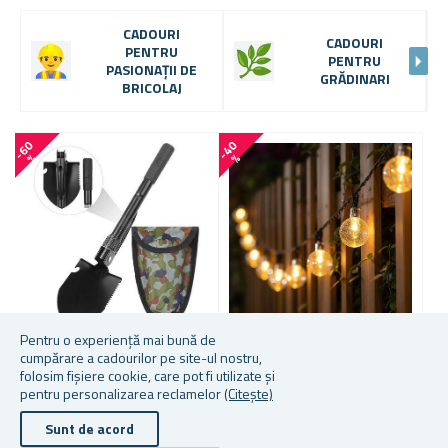
CADOURI
CADOURI
PENTRU
PENTRU
PASIONAȚII DE
GRĂDINARI
BRICOLAJ
-
6
0
-
4
0
-
5
0
%
%
Pentru o experiență mai bună de
cumpărare a cadourilor pe site-ul nostru,
LOPATĂ PLIABILĂ
ILUMINAT SOLAR
S
folosim fișiere cookie, care pot fi utilizate și
DECORATIV 30 BECURI 4,4
C
pentru personalizarea reclamelor
(Citește)
M
L
Sunt de acord