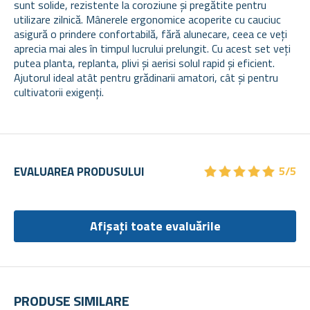
sunt solide, rezistente la coroziune și pregătite pentru
utilizare zilnică. Mânerele ergonomice acoperite cu cauciuc
asigură o prindere confortabilă, fără alunecare, ceea ce veți
aprecia mai ales în timpul lucrului prelungit. Cu acest set veți
putea planta, replanta, plivi și aerisi solul rapid și eficient.
Ajutorul ideal atât pentru grădinarii amatori, cât și pentru
cultivatorii exigenți.
★
★
★
★
★
★
★
★
★
★
EVALUAREA PRODUSULUI
5/5
Afișați toate evaluările
PRODUSE SIMILARE