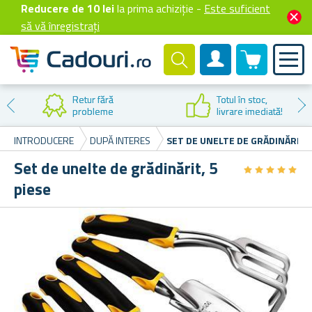
Reducere de 10 lei
la prima achiziție -
Este suficient
să vă înregistrați
0 produselor
Cont client
Reducere la
prima cumpărare
INTRODUCERE
DUPĂ INTERES
SET DE UNELTE DE GRĂDINĂRIT, 
Set de unelte de grădinărit, 5
★
★
★
★
★
★
★
★
★
★
piese