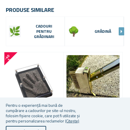
PRODUSE SIMILARE
CADOURI
PENTRU
GRĂDINĂ
GRĂDINARI
-
4
0
%
Pentru o experiență mai bună de
cumpărare a cadourilor pe site-ul nostru,
folosim fișiere cookie, care pot fi utilizate și
TABLĂ CU PINI - AMPRENTE
PERIE DE SÂRMĂ PENTRU
S
pentru personalizarea reclamelor
(Citește)
DIN OȚEL
CURĂȚAREA ROSTURILOR
G