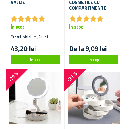
VALIZE
COSMETICE CU
COMPARTIMENTE
★
★
★
★
★
★
★
★
★
★
★
★
★
★
★
★
★
★
★
★
În stoc
În stoc
Prețul inițial: 75,21 lei
43,20 lei
De la 9,09 lei
-71 %
-31 %