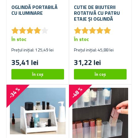
OGLINDĂ PORTABILĂ
CUTIE DE BIJUTERII
CU ILUMINARE
ROTATIVĂ CU PATRU
ETAJE ȘI OGLINDĂ
★
★
★
★
★
★
★
★
★
★
★
★
★
★
★
★
★
★
★
★
În stoc
În stoc
Prețul inițial: 125,49 lei
Prețul inițial: 45,88 lei
35,41 lei
31,22 lei
-34 %
-48 %