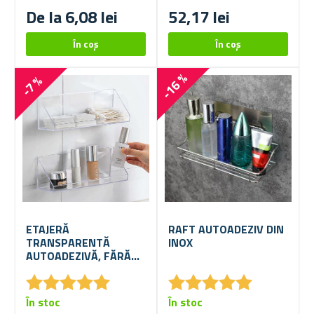
De la 6,08 lei
52,17 lei
-16 %
-7 %
ETAJERĂ
RAFT AUTOADEZIV DIN
TRANSPARENTĂ
INOX
AUTOADEZIVĂ, FĂRĂ
GĂURIRE
★
★
★
★
★
★
★
★
★
★
★
★
★
★
★
★
★
★
★
★
În stoc
În stoc