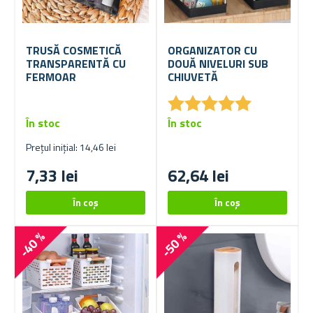
TRUSĂ COSMETICĂ
ORGANIZATOR CU
TRANSPARENTĂ CU
DOUĂ NIVELURI SUB
FERMOAR
CHIUVETĂ
★
★
★
★
★
★
★
★
★
★
În stoc
În stoc
Prețul inițial: 14,46 lei
7,33 lei
62,64 lei
-40 %
-50 %