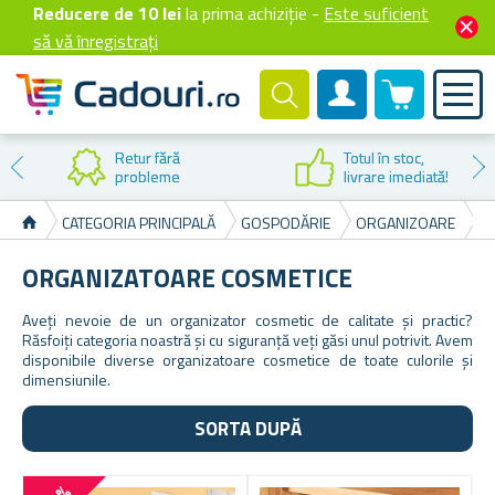
Reducere de 10 lei
la prima achiziție -
Este suficient
să vă înregistrați
0 produselor
Cont client
Reducere la
prima cumpărare
CATEGORIA PRINCIPALĂ
GOSPODĂRIE
ORGANIZOARE
O
ORGANIZATOARE COSMETICE
Aveți nevoie de un organizator cosmetic de calitate și practic?
Răsfoiți categoria noastră și cu siguranță veți găsi unul potrivit. Avem
disponibile diverse organizatoare cosmetice de toate culorile și
dimensiunile.
SORTA DUPĂ