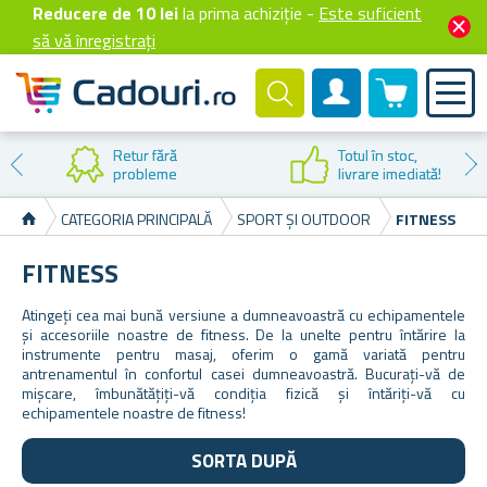
Reducere de 10 lei
la prima achiziție -
Este suficient
să vă înregistrați
0 produselor
Cont client
Reducere la
prima cumpărare
CATEGORIA PRINCIPALĂ
SPORT ȘI OUTDOOR
FITNESS
FITNESS
Atingeți cea mai bună versiune a dumneavoastră cu echipamentele
și accesoriile noastre de fitness. De la unelte pentru întărire la
instrumente pentru masaj, oferim o gamă variată pentru
antrenamentul în confortul casei dumneavoastră. Bucurați-vă de
mișcare, îmbunătățiți-vă condiția fizică și întăriți-vă cu
echipamentele noastre de fitness!
SORTA DUPĂ