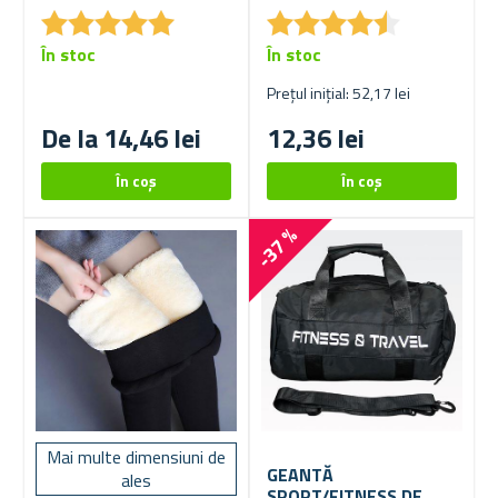
★
★
★
★
★
★
★
★
★
★
★
★
★
★
★
★
★
★
★
★
În stoc
În stoc
Prețul inițial: 52,17 lei
De la 14,46 lei
12,36 lei
-37 %
Mai multe dimensiuni de
GEANTĂ
ales
SPORT/FITNESS DE