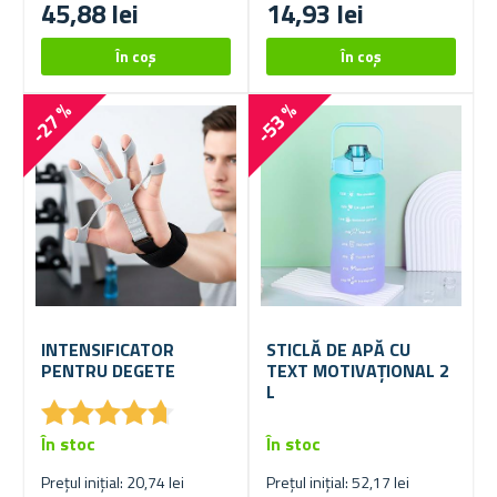
45,88 lei
14,93 lei
-27 %
-53 %
INTENSIFICATOR
STICLĂ DE APĂ CU
PENTRU DEGETE
TEXT MOTIVAȚIONAL 2
L
★
★
★
★
★
★
★
★
★
★
În stoc
În stoc
Prețul inițial: 20,74 lei
Prețul inițial: 52,17 lei