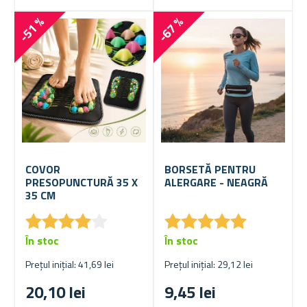
-51 %
-67 %
COVOR
BORSETĂ PENTRU
PRESOPUNCTURĂ 35 X
ALERGARE - NEAGRĂ
35 CM
★
★
★
★
★
★
★
★
★
★
★
★
★
★
★
★
★
★
★
★
În stoc
În stoc
Prețul inițial: 41,69 lei
Prețul inițial: 29,12 lei
20,10 lei
9,45 lei