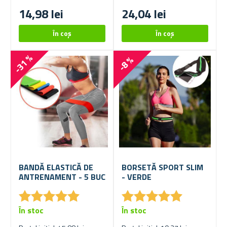
14,98 lei
24,04 lei
-31 %
-8 %
BANDĂ ELASTICĂ DE
BORSETĂ SPORT SLIM
ANTRENAMENT - 5 BUC
- VERDE
★
★
★
★
★
★
★
★
★
★
★
★
★
★
★
★
★
★
★
★
În stoc
În stoc