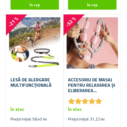
-21 %
-52 %
LESĂ DE ALERGARE
ACCESORIU DE MASAJ
MULTIFUNCȚIONALĂ
PENTRU RELAXAREA ȘI
ELIBERAREA
MUȘCHILOR
★
★
★
★
★
★
★
★
★
★
În stoc
În stoc
Prețul inițial: 58,45 lei
Prețul inițial: 31,22 lei