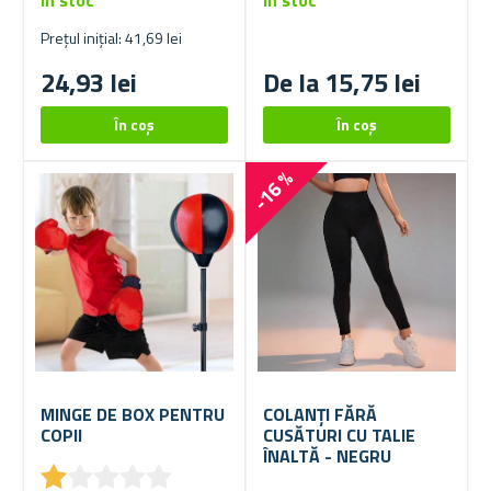
În stoc
În stoc
Prețul inițial: 41,69 lei
24,93 lei
De la 15,75 lei
-16 %
MINGE DE BOX PENTRU
COLANȚI FĂRĂ
COPII
CUSĂTURI CU TALIE
ÎNALTĂ - NEGRU
★
★
★
★
★
★
★
★
★
★