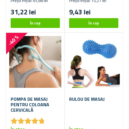
Prețul inițial: 45,88 lei
Prețul inițial: 10,27 lei
31,22 lei
9,43 lei
-40 %
POMPA DE MASAJ
RULOU DE MASAJ
PENTRU COLOANA
CERVICALĂ
★
★
★
★
★
★
★
★
★
★