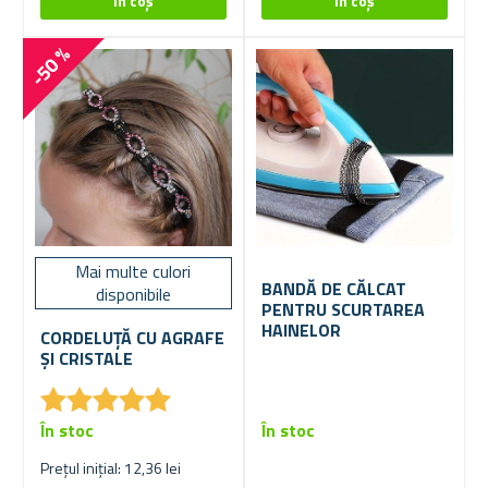
-50 %
Mai multe culori
BANDĂ DE CĂLCAT
disponibile
PENTRU SCURTAREA
HAINELOR
CORDELUȚĂ CU AGRAFE
ȘI CRISTALE
★
★
★
★
★
★
★
★
★
★
În stoc
În stoc
Prețul inițial: 12,36 lei