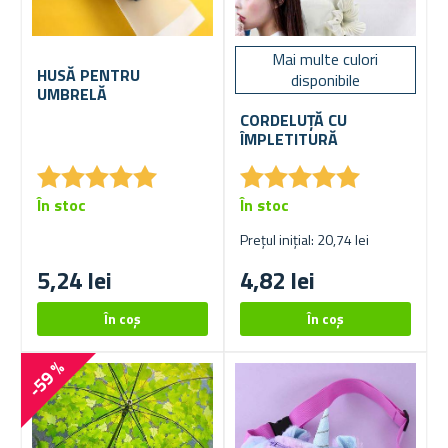
Mai multe culori
HUSĂ PENTRU
disponibile
UMBRELĂ
CORDELUȚĂ CU
ÎMPLETITURĂ
★
★
★
★
★
★
★
★
★
★
★
★
★
★
★
★
★
★
★
★
În stoc
În stoc
Prețul inițial: 20,74 lei
5,24 lei
4,82 lei
-59 %