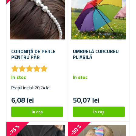
CORONIȚĂ DE PERLE
UMBRELĂ CURCUBEU
PENTRU PĂR
PLIABILĂ
★
★
★
★
★
★
★
★
★
★
În stoc
În stoc
Prețul inițial: 20,74 lei
6,08 lei
50,07 lei
-75 %
-50 %