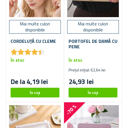
Mai multe culori
Mai multe culori
disponibile
disponibile
CORDELUȚĂ CU CLEME
PORTOFEL DE DAMĂ CU
PENE
★
★
★
★
★
★
★
★
★
★
În stoc
În stoc
Prețul inițial: 62,64 lei
De la 4,19 lei
24,93 lei
-70 %