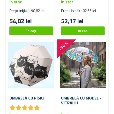
În stoc
În stoc
Prețul inițial: 198,82 lei
Prețul inițial: 102,66 lei
54,02 lei
52,17 lei
-54 %
UMBRELĂ CU PISICI
UMBRELĂ CU MODEL -
VITRALIU
★
★
★
★
★
★
★
★
★
★