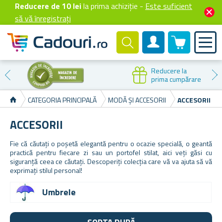
Reducere de 10 lei
la prima achiziție -
Este suficient
să vă înregistrați
0 produselor
Cont client
Doar
Alegerea rapidă
16 lei cost de livrare
în 3 apăsări de buton
CATEGORIA PRINCIPALĂ
MODĂ ȘI ACCESORII
ACCESORII
ACCESORII
Fie că căutați o poșetă elegantă pentru o ocazie specială, o geantă
practică pentru fiecare zi sau un portofel stilat, aici veți găsi cu
siguranță ceea ce căutați. Descoperiți colecția care vă va ajuta să vă
exprimați stilul personal!
Umbrele