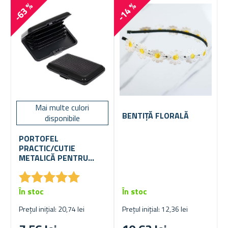
-63 %
-14 %
Mai multe culori
BENTIȚĂ FLORALĂ
disponibile
PORTOFEL
PRACTIC/CUTIE
METALICĂ PENTRU
CARDURI
★
★
★
★
★
★
★
★
★
★
În stoc
În stoc
Prețul inițial: 20,74 lei
Prețul inițial: 12,36 lei