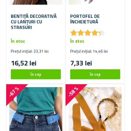
BENTIȚĂ DECORATIVĂ
PORTOFEL DE
CU LANȚURI CU
ÎNCHEIETURĂ
STRASURI
★
★
★
★
★
★
★
★
★
★
În stoc
În stoc
Prețul inițial: 33,31 lei
Prețul inițial: 14,46 lei
16,52 lei
7,33 lei
-67 %
-58 %