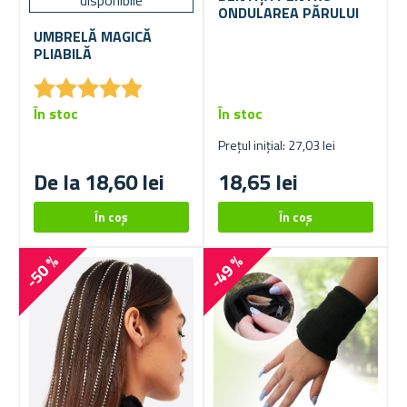
disponibile
ONDULAREA PĂRULUI
UMBRELĂ MAGICĂ
PLIABILĂ
★
★
★
★
★
★
★
★
★
★
În stoc
În stoc
Prețul inițial: 27,03 lei
De la 18,60 lei
18,65 lei
-50 %
-49 %