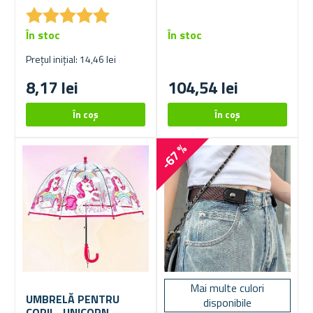
★
★
★
★
★
★
★
★
★
★
În stoc
În stoc
Prețul inițial: 14,46 lei
8,17 lei
104,54 lei
-67 %
Mai multe culori
UMBRELĂ PENTRU
disponibile
COPII - UNICORN