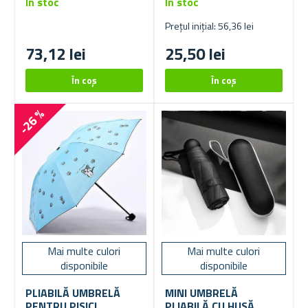
În stoc
În stoc
Prețul inițial: 56,36 lei
73,12 lei
25,50 lei
-26 %
Mai multe culori
Mai multe culori
disponibile
disponibile
PLIABILĂ UMBRELĂ
MINI UMBRELĂ
PENTRU PISICI
PLIABILĂ CU HUSĂ