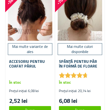
-58 %
-70 %
Mai multe variante de
Mai multe culori
ales
disponibile
ACCESORIU PENTRU
SPĂNȚĂ PENTRU PĂR
COAFAT PĂRUL
ÎN FORMĂ DE FLOARE
★
★
★
★
★
★
★
★
★
★
În stoc
În stoc
Prețul inițial: 6,08 lei
Prețul inițial: 20,74 lei
2,52 lei
6,08 lei