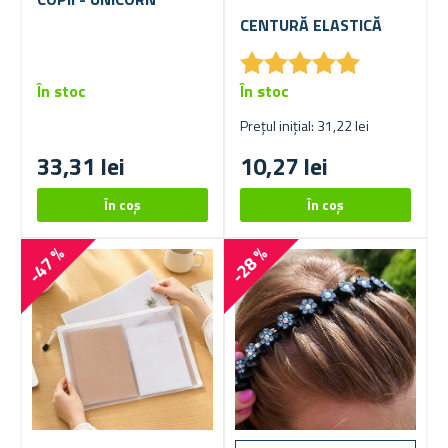
CENTURĂ ELASTICĂ
★
★
★
★
★
★
★
★
★
★
În stoc
În stoc
Prețul inițial: 31,22 lei
33,31 lei
10,27 lei
-47 %
-28 %