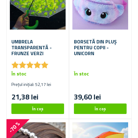
UMBRELA
BORSETĂ DIN PLUȘ
TRANSPARENTĂ -
PENTRU COPII -
FRUNZE VERZI
UNICORN
★
★
★
★
★
★
★
★
★
★
În stoc
În stoc
Prețul inițial: 52,17 lei
21,38 lei
39,60 lei
-70 %