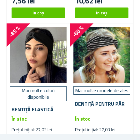
7,56 lei
10,62 lei
-85 %
-60 %
Mai multe culori
Mai multe modele de ales
disponibile
BENTIȚĂ PENTRU PĂR
BENTIȚĂ ELASTICĂ
În stoc
În stoc
Prețul inițial: 27,03 lei
Prețul inițial: 27,03 lei