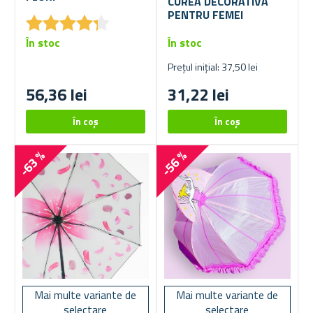
CUREA DECORATIVĂ
PENTRU FEMEI
★
★
★
★
★
★
★
★
★
★
În stoc
În stoc
Prețul inițial: 37,50 lei
56,36 lei
31,22 lei
-63 %
-56 %
Mai multe variante de
Mai multe variante de
selectare
selectare