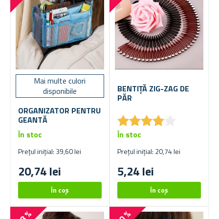
Mai multe culori
BENTIȚĂ ZIG-ZAG DE
disponibile
PĂR
ORGANIZATOR PENTRU
★
★
★
★
★
★
★
★
★
★
GEANTĂ
În stoc
În stoc
Prețul inițial: 39,60 lei
Prețul inițial: 20,74 lei
20,74 lei
5,24 lei