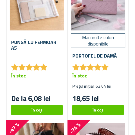
Mai multe culori
PUNGĂ CU FERMOAR
disponibile
A5
PORTOFEL DE DAMĂ
★
★
★
★
★
★
★
★
★
★
★
★
★
★
★
★
★
★
★
★
În stoc
În stoc
Prețul inițial: 62,64 lei
De la 6,08 lei
18,65 lei
-47 %
-74 %