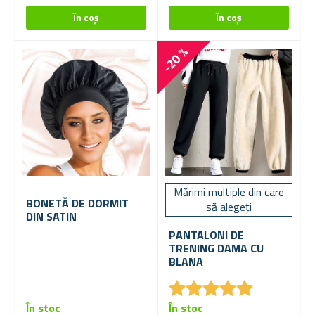
-20 %
Mărimi multiple din care
BONETĂ DE DORMIT
să alegeți
DIN SATIN
PANTALONI DE
TRENING DAMA CU
BLANA
★
★
★
★
★
★
★
★
★
★
În stoc
În stoc