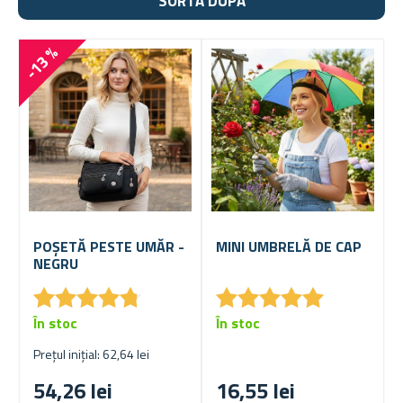
SORTA DUPĂ
-13 %
POȘETĂ PESTE UMĂR -
MINI UMBRELĂ DE CAP
NEGRU
★
★
★
★
★
★
★
★
★
★
★
★
★
★
★
★
★
★
★
★
În stoc
În stoc
Prețul inițial: 62,64 lei
54,26 lei
16,55 lei