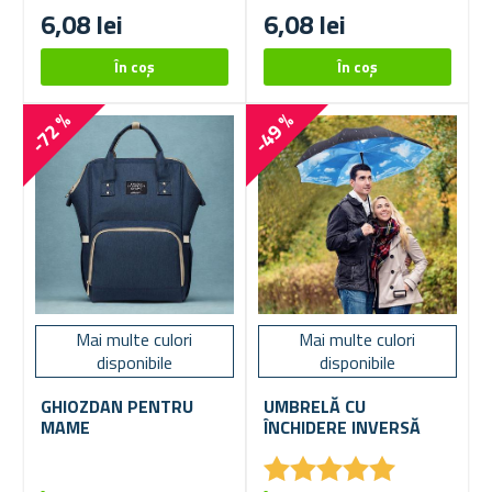
6,08 lei
6,08 lei
-72 %
-49 %
Mai multe culori
Mai multe culori
disponibile
disponibile
GHIOZDAN PENTRU
UMBRELĂ CU
MAME
ÎNCHIDERE INVERSĂ
★
★
★
★
★
★
★
★
★
★