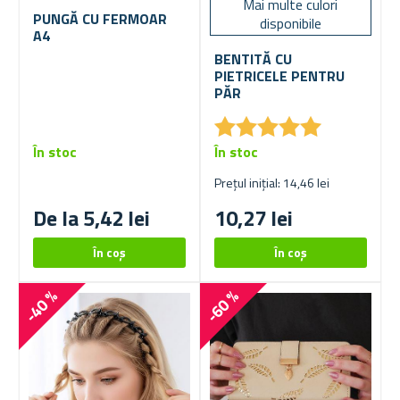
Mai multe culori
PUNGĂ CU FERMOAR
disponibile
A4
BENTITĂ CU
PIETRICELE PENTRU
PĂR
★
★
★
★
★
★
★
★
★
★
În stoc
În stoc
Prețul inițial: 14,46 lei
De la 5,42 lei
10,27 lei
-40 %
-60 %