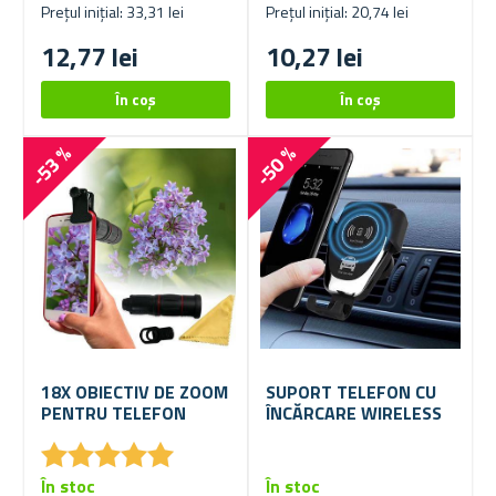
Prețul inițial: 33,31 lei
Prețul inițial: 20,74 lei
12,77 lei
10,27 lei
-53 %
-50 %
18X OBIECTIV DE ZOOM
SUPORT TELEFON CU
PENTRU TELEFON
ÎNCĂRCARE WIRELESS
★
★
★
★
★
★
★
★
★
★
În stoc
În stoc