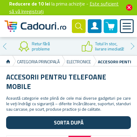
Reducere de 10 lei
la prima achiziție -
Este suficient
să vă înregistrați
0 produselor
Cont client
Retur fără
Totul în stoc,
probleme
livrare imediată!
CATEGORIA PRINCIPALĂ
ELECTRONICE
ACCESORII PENTRU
ACCESORII PENTRU TELEFOANE
MOBILE
Această categorie este plină de cele mai diverse gadgeturi pe care
le veți îndrăgi cu siguranță – diferite încărcătoare, suporturi, standuri
sau carcase, pe scurt, produse practice și de calitate.
SORTA DUPĂ