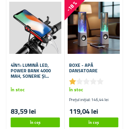
-18 %
4ÎN1: LUMINĂ LED,
BOXE - APĂ
POWER BANK 4000
DANSATOARE
MAH, SONERIE ȘI
★
★
★
★
★
★
★
★
★
★
SUPORT PENTRU
TELEFON PENTRU
În stoc
În stoc
BICICLETĂ
Prețul inițial: 146,44 lei
83,59 lei
119,04 lei