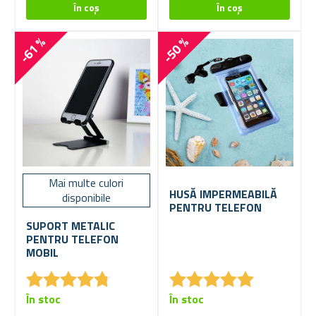
-61 %
-50 %
Mai multe culori
HUSĂ IMPERMEABILĂ
disponibile
PENTRU TELEFON
SUPORT METALIC
PENTRU TELEFON
MOBIL
★
★
★
★
★
★
★
★
★
★
★
★
★
★
★
★
★
★
★
★
În stoc
În stoc