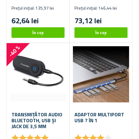
Prețul inițial: 135,97 lei
Prețul inițial: 146,44 lei
62,64 lei
73,12 lei
-40 %
TRANSMIȚĂTOR AUDIO
ADAPTOR MULTIPORT
BLUETOOTH, USB ȘI
USB 7 ÎN 1
JACK DE 3,5 MM
★
★
★
★
★
★
★
★
★
★
★
★
★
★
★
★
★
★
★
★