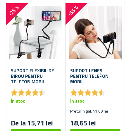
-25 %
-55 %
SUPORT FLEXIBIL DE
SUPORT LENEȘ
BIROU PENTRU
PENTRU TELEFON
TELEFON MOBIL
MOBIL
★
★
★
★
★
★
★
★
★
★
★
★
★
★
★
★
★
★
★
★
În stoc
În stoc
Prețul inițial: 41,69 lei
De la 15,71 lei
18,65 lei