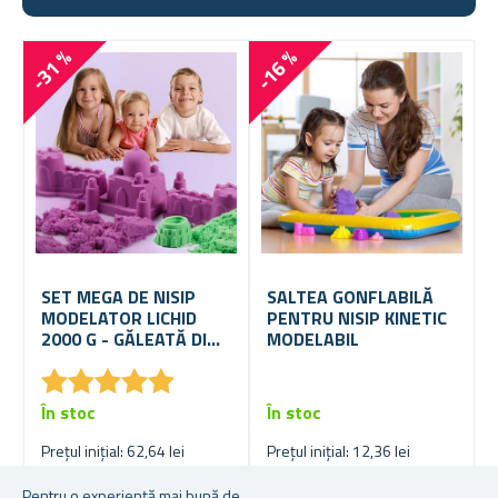
-31 %
-16 %
SET MEGA DE NISIP
SALTEA GONFLABILĂ
MODELATOR LICHID
PENTRU NISIP KINETIC
2000 G - GĂLEATĂ DIN
MODELABIL
PLASTIC
★
★
★
★
★
★
★
★
★
★
În stoc
În stoc
Prețul inițial: 62,64 lei
Prețul inițial: 12,36 lei
43,15 lei
10,27 lei
Pentru o experiență mai bună de