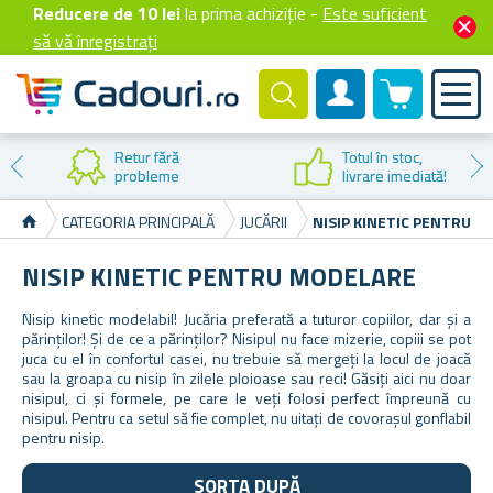
Reducere de 10 lei
la prima achiziție -
Este suficient
să vă înregistrați
0 produselor
Cont client
Retur fără
Totul în stoc,
probleme
livrare imediată!
CATEGORIA PRINCIPALĂ
JUCĂRII
NISIP KINETIC PENTRU 
NISIP KINETIC PENTRU MODELARE
Nisip kinetic modelabil! Jucăria preferată a tuturor copiilor, dar și a
părinților! Și de ce a părinților? Nisipul nu face mizerie, copiii se pot
juca cu el în confortul casei, nu trebuie să mergeți la locul de joacă
sau la groapa cu nisip în zilele ploioase sau reci! Găsiți aici nu doar
nisipul, ci și formele, pe care le veți folosi perfect împreună cu
nisipul. Pentru ca setul să fie complet, nu uitați de covorașul gonflabil
pentru nisip.
SORTA DUPĂ