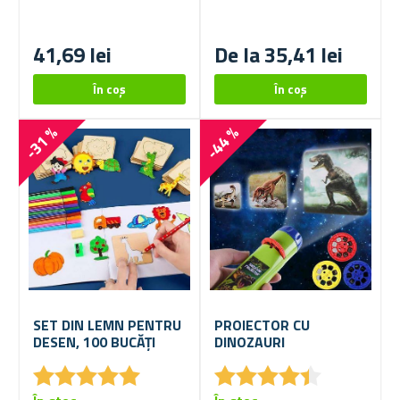
41,69 lei
De la 35,41 lei
-31 %
-44 %
SET DIN LEMN PENTRU
PROIECTOR CU
DESEN, 100 BUCĂȚI
DINOZAURI
★
★
★
★
★
★
★
★
★
★
★
★
★
★
★
★
★
★
★
★