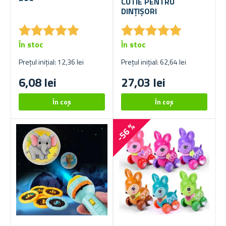
CUTIE PENTRU
DINȚIȘORI
★
★
★
★
★
★
★
★
★
★
★
★
★
★
★
★
★
★
★
★
În stoc
În stoc
Prețul inițial: 12,36 lei
Prețul inițial: 62,64 lei
6,08 lei
27,03 lei
-56 %