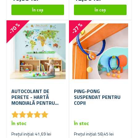
-70 %
-27 %
AUTOCOLANT DE
PING-PONG
PERETE - HARTĂ
SUSPENDAT PENTRU
MONDIALĂ PENTRU
COPII
COPII
★
★
★
★
★
★
★
★
★
★
În stoc
În stoc
Prețul inițial: 41,69 lei
Prețul inițial: 58,45 lei