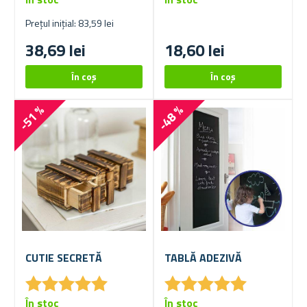
Prețul inițial: 83,59 lei
38,69 lei
18,60 lei
-51 %
-48 %
CUTIE SECRETĂ
TABLĂ ADEZIVĂ
★
★
★
★
★
★
★
★
★
★
★
★
★
★
★
★
★
★
★
★
În stoc
În stoc