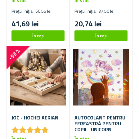
În stoc
În stoc
Prețul inițial: 60,55 lei
Prețul inițial: 37,50 lei
41,69 lei
20,74 lei
-53 %
JOC - HOCHEI AERIAN
AUTOCOLANT PENTRU
FEREASTRĂ PENTRU
★
★
★
★
★
★
★
★
★
★
COPII - UNICORN
În stoc
În stoc