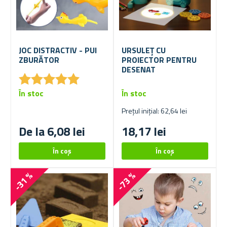
JOC DISTRACTIV - PUI
URSULEȚ CU
ZBURĂTOR
PROIECTOR PENTRU
DESENAT
★
★
★
★
★
★
★
★
★
★
În stoc
În stoc
Prețul inițial: 62,64 lei
De la 6,08 lei
18,17 lei
-31 %
-73 %