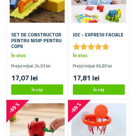
SET DE CONSTRUCTOR
JOC - EXPRESII FACIALE
PENTRU NISIP PENTRU
★
★
★
★
★
★
★
★
★
★
COPII
În stoc
În stoc
Prețul inițial: 24,93 lei
Prețul inițial: 66,83 lei
17,07 lei
17,81 lei
-69 %
-69 %