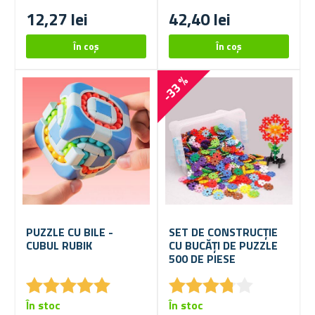
12,27 lei
42,40 lei
-33 %
PUZZLE CU BILE -
SET DE CONSTRUCȚIE
CUBUL RUBIK
CU BUCĂȚI DE PUZZLE
500 DE PIESE
★
★
★
★
★
★
★
★
★
★
★
★
★
★
★
★
★
★
★
★
În stoc
În stoc