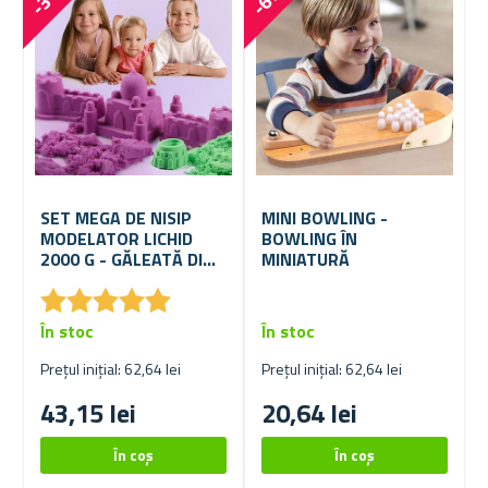
SET MEGA DE NISIP
MINI BOWLING -
MODELATOR LICHID
BOWLING ÎN
2000 G - GĂLEATĂ DIN
MINIATURĂ
PLASTIC
★
★
★
★
★
★
★
★
★
★
În stoc
În stoc
Prețul inițial: 62,64 lei
Prețul inițial: 62,64 lei
43,15 lei
20,64 lei