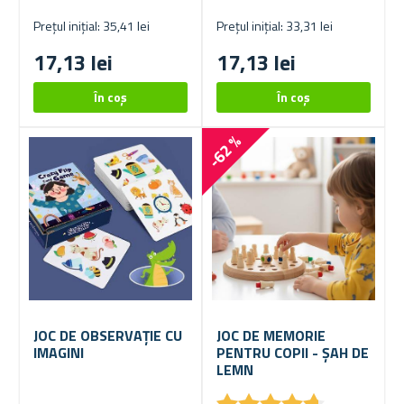
Prețul inițial: 35,41 lei
Prețul inițial: 33,31 lei
17,13 lei
17,13 lei
-62 %
JOC DE OBSERVAȚIE CU
JOC DE MEMORIE
IMAGINI
PENTRU COPII - ȘAH DE
LEMN
★
★
★
★
★
★
★
★
★
★