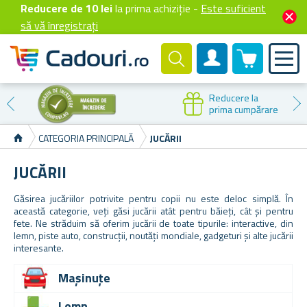
Reducere de 10 lei
la prima achiziție -
Este suficient
să vă înregistrați
0 produselor
Cont client
Reducere la
prima cumpărare
CATEGORIA PRINCIPALĂ
JUCĂRII
JUCĂRII
Găsirea jucăriilor potrivite pentru copii nu este deloc simplă. În
această categorie, veți găsi jucării atât pentru băieți, cât și pentru
fete. Ne străduim să oferim jucării de toate tipurile: interactive, din
lemn, piste auto, construcții, noutăți mondiale, gadgeturi și alte jucării
interesante.
Mașinuțe
Lemn