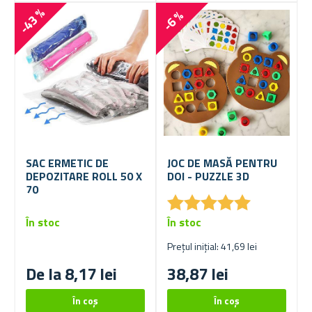
-43 %
-6 %
SAC ERMETIC DE
JOC DE MASĂ PENTRU
DEPOZITARE ROLL 50 X
DOI - PUZZLE 3D
70
★
★
★
★
★
★
★
★
★
★
În stoc
În stoc
Prețul inițial: 41,69 lei
De la 8,17 lei
38,87 lei