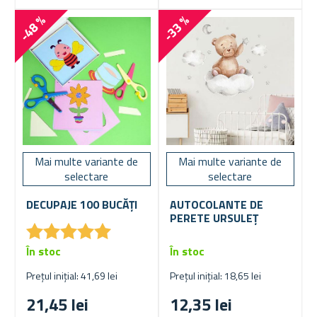
-48 %
-33 %
Mai multe variante de
Mai multe variante de
selectare
selectare
DECUPAJE 100 BUCĂȚI
AUTOCOLANTE DE
PERETE URSULEȚ
★
★
★
★
★
★
★
★
★
★
În stoc
În stoc
Prețul inițial: 41,69 lei
Prețul inițial: 18,65 lei
21,45 lei
12,35 lei