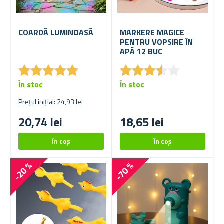
COARDĂ LUMINOASĂ
MARKERE MAGICE
PENTRU VOPSIRE ÎN
APĂ 12 BUC
★
★
★
★
★
★
★
★
★
★
★
★
★
★
★
★
★
★
★
★
În stoc
În stoc
Prețul inițial: 24,93 lei
20,74 lei
18,65 lei
-20 %
-70 %