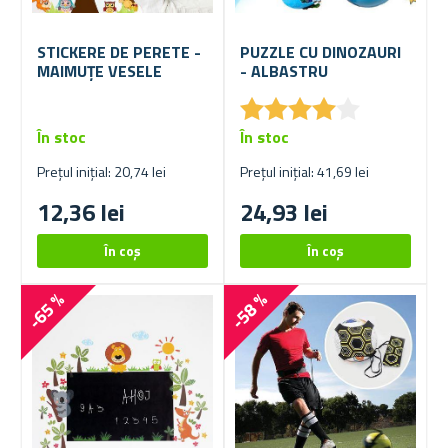
STICKERE DE PERETE -
PUZZLE CU DINOZAURI
MAIMUȚE VESELE
- ALBASTRU
★
★
★
★
★
★
★
★
★
★
În stoc
În stoc
Prețul inițial: 20,74 lei
Prețul inițial: 41,69 lei
12,36 lei
24,93 lei
-65 %
-58 %