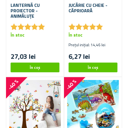
LANTERNĂ CU
JUCĂRIE CU CHEIE -
PROIECTOR -
CĂPRIOARĂ
ANIMĂLUȚE
★
★
★
★
★
★
★
★
★
★
★
★
★
★
★
★
★
★
★
★
În stoc
În stoc
Prețul inițial: 14,46 lei
27,03 lei
6,27 lei
-40 %
-40 %