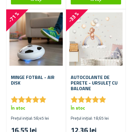
-71 %
-33 %
MINGE FOTBAL - AIR
AUTOCOLANTE DE
DISK
PERETE - URSULEȚ CU
BALOANE
★
★
★
★
★
★
★
★
★
★
★
★
★
★
★
★
★
★
★
★
În stoc
În stoc
Prețul inițial: 58,45 lei
Prețul inițial: 18,65 lei
16,55 lei
12,36 lei