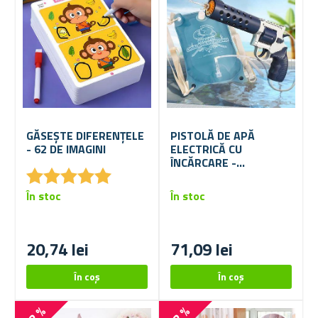
GĂSEȘTE DIFERENȚELE
PISTOLĂ DE APĂ
- 62 DE IMAGINI
ELECTRICĂ CU
ÎNCĂRCARE -
★
★
★
★
★
★
★
★
★
★
REVOLVER
În stoc
În stoc
20,74 lei
71,09 lei