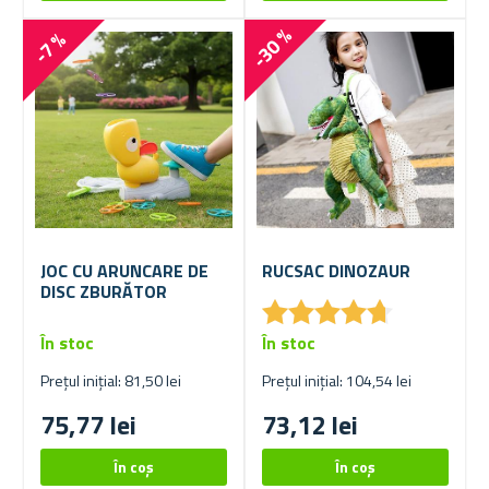
-30 %
-7 %
JOC CU ARUNCARE DE
RUCSAC DINOZAUR
DISC ZBURĂTOR
★
★
★
★
★
★
★
★
★
★
În stoc
În stoc
Prețul inițial: 81,50 lei
Prețul inițial: 104,54 lei
75,77 lei
73,12 lei