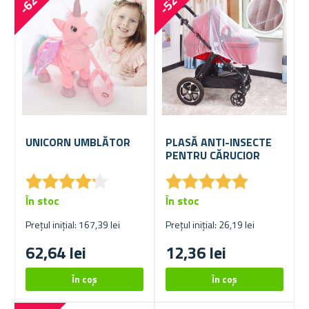
-62 %
-52 %
UNICORN UMBLĂTOR
PLASĂ ANTI-INSECTE
PENTRU CĂRUCIOR
★
★
★
★
★
★
★
★
★
★
★
★
★
★
★
★
★
★
★
★
În stoc
În stoc
Prețul inițial: 167,39 lei
Prețul inițial: 26,19 lei
62,64 lei
12,36 lei