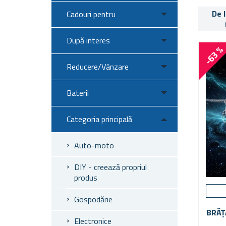
De 
Cadouri pentru
După interes
-63 
Reducere/Vânzare
Baterii
Categoria principală
Auto-moto
DIY - creează propriul
produs
Gospodărie
BRĂȚ
Electronice