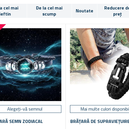
la cel mai
De la cel mai
Reducere d
Noutate
ieftin
scump
preț
%
Alegeți-vă semnul
Mai multe culori disponibi
ARĂ SEMN ZODIACAL
BRĂȚARĂ DE SUPRAVIEȚUIR