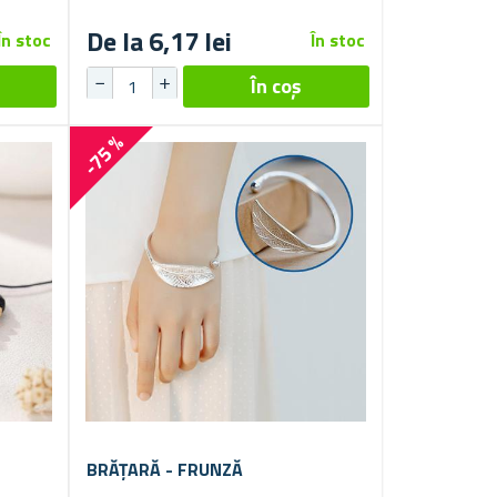
De la 6,17 lei
În stoc
În stoc
-75 %
BRĂȚARĂ - FRUNZĂ