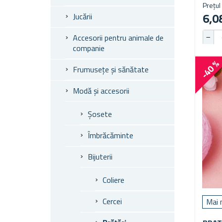
Prețul 
6,08
Jucării
Accesorii pentru animale de
companie
-40 
Frumusețe și sănătate
Modă și accesorii
Șosete
Îmbrăcăminte
Bijuterii
Coliere
Cercei
Mai 