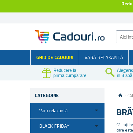
Reduc
GHID DE CADOURI
VARĂ RELAXANTĂ
Reducere la
Alegere
prima cumpărare
în 3 apă
CATEGORIE
CA
BRĂ
Vară relaxantă
Căutați b
BLACK FRIDAY
care este