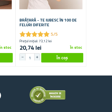
BRĂȚARĂ - TE IUBESC ÎN 100 DE
FELURI DIFERITE
★
★
★
★
★
★
★
★
★
★
5/5
Prețul inițial: 73,12 lei
20,74 lei
În stoc
În stoc