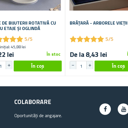
E DE BIJUTERII ROTATIVĂ CU
BRĂȚARĂ - ARBORELE VIEȚII
U ETAJE ȘI OGLINDĂ
★
★
★
★
★
★
★
★
★
★
★
★
★
★
★
★
★
★
5/5
5/5
inițial: 45,88 lei
22 lei
De la 8,43 lei
În stoc
COLABORARE
Oportunități de angajare.