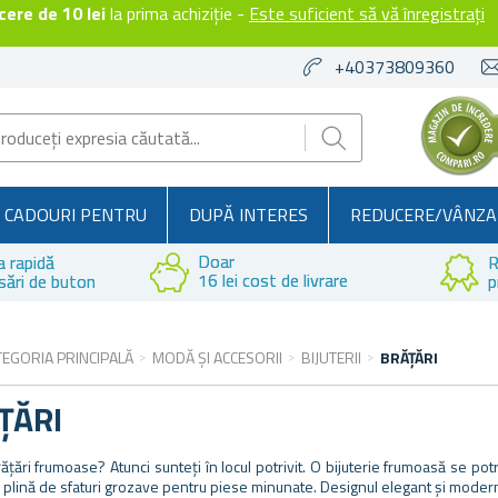
ere de 10 lei
la prima achiziție -
Este suficient să vă înregistrați
+40373809360
CADOURI PENTRU
DUPĂ INTERES
REDUCERE/VÂNZA
Doar
a rapidă
R
16 lei cost de livrare
sări de buton
p
TEGORIA PRINCIPALĂ
MODĂ ȘI ACCESORII
BIJUTERII
BRĂȚĂRI
ȚĂRI
rățări frumoase? Atunci sunteți în locul potrivit. O bijuterie frumoasă se pot
 plină de sfaturi grozave pentru piese minunate. Designul elegant și modern 