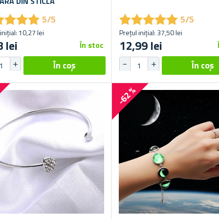
ARA DIN STICLA
★
★
★
★
★
★
★
★
★
★
★
★
★
★
★
★
★
★
5/5
5/5
inițial: 10,27 lei
Prețul inițial: 37,50 lei
 lei
12,99 lei
În stoc
%
-62 %