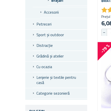
Brățări
BRAT
★
★
Accesorii
Prețul 
6,08
Petreceri
Sport și outdoor
Distracție
-79 
Grădină și atelier
Cu ocazia
Lenjerie și textile pentru
casă
Categorie sezonieră