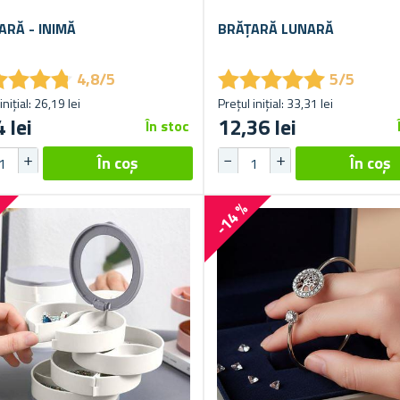
ARĂ - INIMĂ
BRĂȚARĂ LUNARĂ
★
★
★
★
★
★
★
★
★
★
★
★
★
★
★
★
★
★
4,8/5
5/5
inițial: 26,19 lei
Prețul inițial: 33,31 lei
 lei
12,36 lei
În stoc
%
-14 %