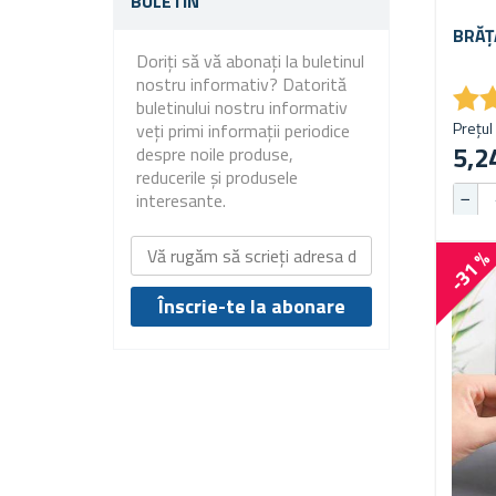
BULETIN
BRĂȚ
Doriți să vă abonați la buletinul
nostru informativ? Datorită
★
★
buletinului nostru informativ
Prețul 
veți primi informații periodice
5,24
despre noile produse,
reducerile și produsele
interesante.
-31 