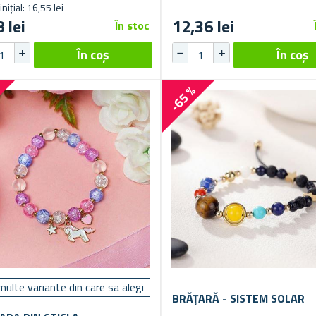
inițial: 16,55 lei
 lei
12,36 lei
În stoc
%
-65 %
multe variante din care sa alegi
BRĂȚARĂ - SISTEM SOLAR