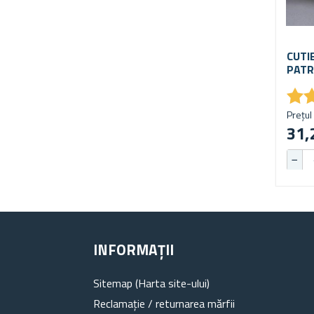
CUTI
PATR
★
★
Prețul 
31,
INFORMAȚII
Sitemap (Harta site-ului)
Reclamație / returnarea mărfii