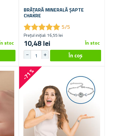
BRĂȚARĂ MINERALĂ ȘAPTE
CHAKRE
★
★
★
★
★
★
★
★
★
★
5/5
Prețul inițial: 16,55 lei
10,48 lei
În stoc
În stoc
-71 %