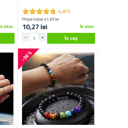
★
★
★
★
★
★
★
★
★
★
4,8/5
Prețul inițial: 41,69 lei
10,27 lei
În stoc
În stoc
-36 %