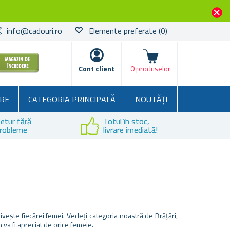
info@cadouri.ro
Elemente preferate
(0)
Coșul
Cont client
0 produselor
RE
CATEGORIA PRINCIPALĂ
NOUTĂȚI
etur fără
Totul în stoc,
robleme
livrare imediată!
rivește fiecărei femei. Vedeți categoria noastră de Brățări,
va fi apreciat de orice femeie.