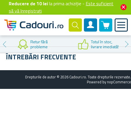
Reducere de 10 lei
la prima achiziție -
Este suficient
să vă înregistrați
0 produselor
Cont client
Retur fără
Totul în stoc,
probleme
livrare imediată!
ÎNTREBĂRI FRECVENTE
Drepturile de autor © 2026 Cadouri.ro. Toate drepturile rezervate.
Powered by
nopCommerce