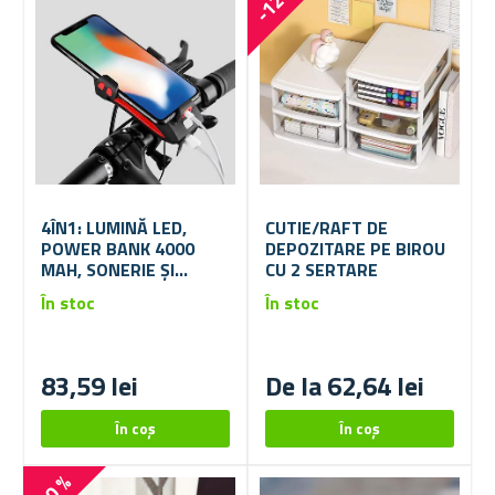
-12 %
4ÎN1: LUMINĂ LED,
CUTIE/RAFT DE
POWER BANK 4000
DEPOZITARE PE BIROU
MAH, SONERIE ȘI
CU 2 SERTARE
SUPORT PENTRU
În stoc
În stoc
TELEFON PENTRU
BICICLETĂ
83,59 lei
De la 62,64 lei
-40 %