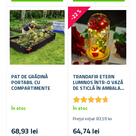
-22 %
PAT DE GRĂDINĂ
TRANDAFIR ETERN
PORTABIL CU
LUMINOS ÎNTR-O VAZĂ
COMPARTIMENTE
DE STICLĂ ÎN AMBALAJ
CADOU
★
★
★
★
★
★
★
★
★
★
În stoc
În stoc
Prețul inițial: 83,59 lei
68,93 lei
64,74 lei