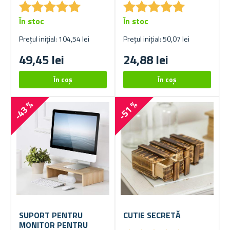
★
★
★
★
★
★
★
★
★
★
★
★
★
★
★
★
★
★
★
★
În stoc
În stoc
Prețul inițial: 104,54 lei
Prețul inițial: 50,07 lei
49,45 lei
24,88 lei
-43 %
-51 %
SUPORT PENTRU
CUTIE SECRETĂ
MONITOR PENTRU