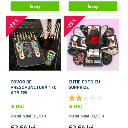
-23 %
-25 %
COVOR DE
CUTIE FOTO CU
PRESOPUNCTURĂ 170
SURPRIZE
X 35 CM
★
★
★
★
★
★
★
★
★
★
În stoc
În stoc
Prețul inițial: 81,70 lei
Prețul inițial: 83,59 lei
62,64 lei
62,64 lei