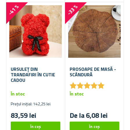
-41 %
-33 %
URSULEȚ DIN
PROSOAPE DE MASĂ -
TRANDAFIRI ÎN CUTIE
SCÂNDURĂ
CADOU
★
★
★
★
★
★
★
★
★
★
În stoc
În stoc
Prețul inițial: 142,25 lei
83,59 lei
De la 6,08 lei