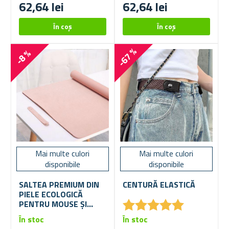
62,64 lei
62,64 lei
-67 %
-8 %
Mai multe culori
Mai multe culori
disponibile
disponibile
SALTEA PREMIUM DIN
CENTURĂ ELASTICĂ
PIELE ECOLOGICĂ
★
★
★
★
★
★
★
★
★
★
PENTRU MOUSE ȘI
TASTATURĂ 80X40 CM
În stoc
În stoc