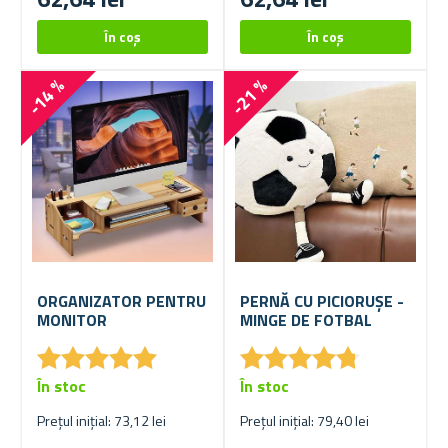
-14 %
-21 %
ORGANIZATOR PENTRU
PERNĂ CU PICIORUȘE -
MONITOR
MINGE DE FOTBAL
★
★
★
★
★
★
★
★
★
★
★
★
★
★
★
★
★
★
★
★
În stoc
În stoc
Prețul inițial: 73,12 lei
Prețul inițial: 79,40 lei