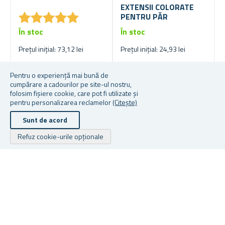
EXTENSII COLORATE
★
★
★
★
★
★
★
★
★
★
PENTRU PĂR
În stoc
În stoc
Prețul inițial: 73,12 lei
Prețul inițial: 24,93 lei
33,31 lei
10,27 lei
Pentru o experiență mai bună de
cumpărare a cadourilor pe site-ul nostru,
folosim fișiere cookie, care pot fi utilizate și
pentru personalizarea reclamelor
(Citește)
-61 %
-37 %
Sunt de acord
Refuz cookie-urile opționale
Mai multe culori din care
LANȚ CU EMOȚII
să alegeți