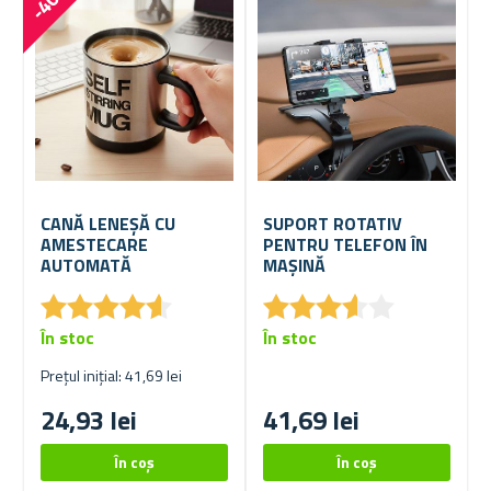
CANĂ LENEȘĂ CU
SUPORT ROTATIV
AMESTECARE
PENTRU TELEFON ÎN
AUTOMATĂ
MAȘINĂ
★
★
★
★
★
★
★
★
★
★
★
★
★
★
★
★
★
★
★
★
În stoc
În stoc
Prețul inițial: 41,69 lei
24,93 lei
41,69 lei