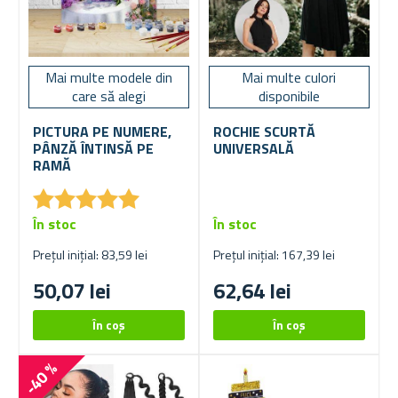
Mai multe modele din
Mai multe culori
care să alegi
disponibile
PICTURA PE NUMERE,
ROCHIE SCURTĂ
PÂNZĂ ÎNTINSĂ PE
UNIVERSALĂ
RAMĂ
★
★
★
★
★
★
★
★
★
★
În stoc
În stoc
Prețul inițial: 83,59 lei
Prețul inițial: 167,39 lei
50,07 lei
62,64 lei
-40 %