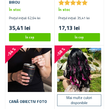
★
★
★
★
★
★
★
★
★
★
BIROU
În stoc
În stoc
Prețul inițial: 62,64 lei
Prețul inițial: 35,41 lei
35,41 lei
17,13 lei
-54 %
-58 %
Mai multe culori
CANĂ OBIECTIV FOTO
disponibile