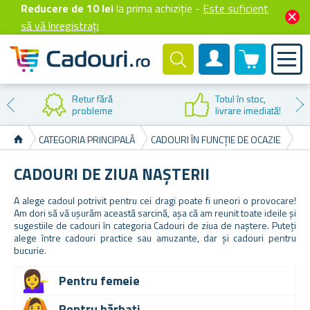
Reducere de 10 lei
la prima achiziție -
Este suficient
să vă înregistrați
0 produselor
Cont client
Reducere la
prima cumpărare
CATEGORIA PRINCIPALĂ
CADOURI ÎN FUNCȚIE DE OCAZIE
CA
CADOURI DE ZIUA NAȘTERII
A alege cadoul potrivit pentru cei dragi poate fi uneori o provocare!
Am dori să vă ușurăm această sarcină, așa că am reunit toate ideile și
sugestiile de cadouri în categoria Cadouri de ziua de naștere. Puteți
alege între cadouri practice sau amuzante, dar și cadouri pentru
bucurie.
Pentru femeie
Pentru bărbați