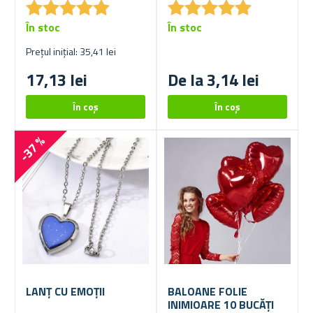
★
★
★
★
★
★
★
★
★
★
★
★
★
★
★
★
★
★
★
★
În stoc
În stoc
Prețul inițial: 35,41 lei
17,13 lei
De la 3,14 lei
-37 %
LANȚ CU EMOȚII
BALOANE FOLIE
INIMIOARE 10 BUCĂȚI