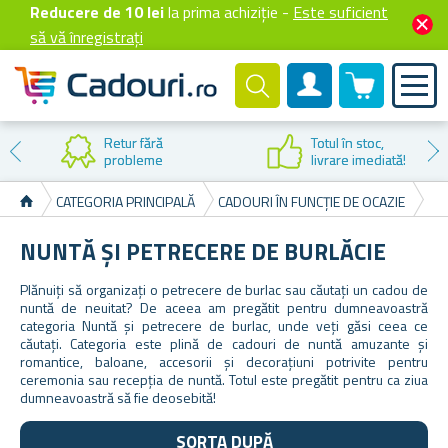
Reducere de 10 lei
la prima achiziție -
Este suficient
să vă înregistrați
0 produselor
Cont client
Retur fără
Totul în stoc,
probleme
livrare imediată!
CATEGORIA PRINCIPALĂ
CADOURI ÎN FUNCȚIE DE OCAZIE
NU
NUNTĂ ȘI PETRECERE DE BURLĂCIE
Plănuiți să organizați o petrecere de burlac sau căutați un cadou de
nuntă de neuitat? De aceea am pregătit pentru dumneavoastră
categoria Nuntă și petrecere de burlac, unde veți găsi ceea ce
căutați. Categoria este plină de cadouri de nuntă amuzante și
romantice, baloane, accesorii și decorațiuni potrivite pentru
ceremonia sau recepția de nuntă. Totul este pregătit pentru ca ziua
dumneavoastră să fie deosebită!
SORTA DUPĂ