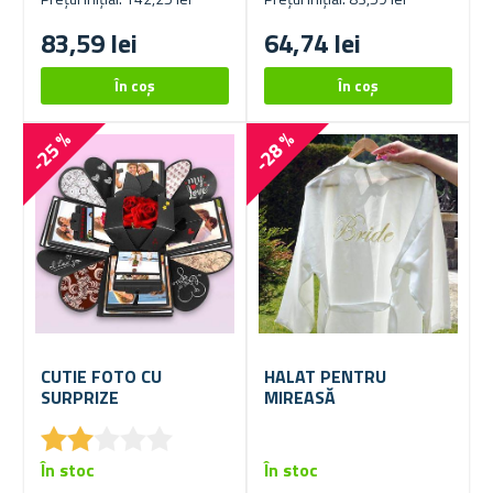
83,59 lei
64,74 lei
-25 %
-28 %
CUTIE FOTO CU
HALAT PENTRU
SURPRIZE
MIREASĂ
★
★
★
★
★
★
★
★
★
★
În stoc
În stoc