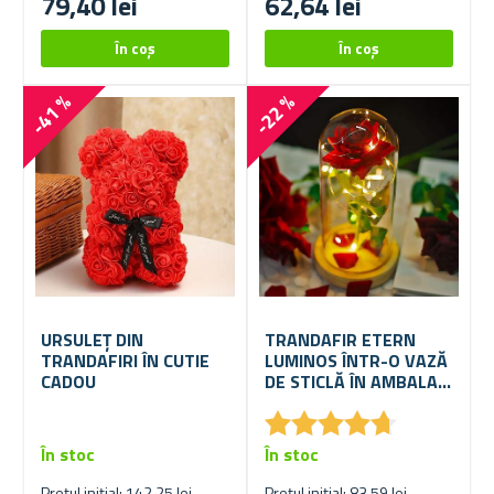
79,40 lei
62,64 lei
-41 %
-22 %
URSULEȚ DIN
TRANDAFIR ETERN
TRANDAFIRI ÎN CUTIE
LUMINOS ÎNTR-O VAZĂ
CADOU
DE STICLĂ ÎN AMBALAJ
CADOU
★
★
★
★
★
★
★
★
★
★
În stoc
În stoc
Prețul inițial: 142,25 lei
Prețul inițial: 83,59 lei