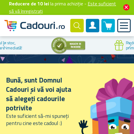
Reducere de 10 lei
la prima achiziție -
Este suficient
să vă înregistrați
0 produselor
Cont client
Reducere la
prima cumpărare
Bună, sunt Domnul
Cadouri și vă voi ajuta
să alegeți cadourile
potrivite
Este suficient să-mi spuneți
pentru cine este cadoul :)