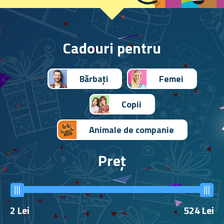
Cadouri pentru
Bărbați
Femei
Copii
Animale de companie
Preț
2
Lei
524
Lei