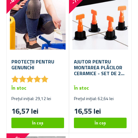
PROTECȚII PENTRU
AJUTOR PENTRU
GENUNCHI
MONTAREA PLĂCILOR
CERAMICE - SET DE 25
★
★
★
★
★
★
★
★
★
★
BUCĂȚI
În stoc
În stoc
Prețul inițial: 29,12 lei
Prețul inițial: 62,64 lei
16,57 lei
16,55 lei