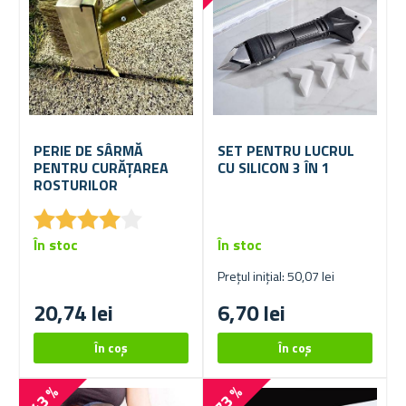
PERIE DE SÂRMĂ
SET PENTRU LUCRUL
PENTRU CURĂȚAREA
CU SILICON 3 ÎN 1
ROSTURILOR
★
★
★
★
★
★
★
★
★
★
În stoc
În stoc
Prețul inițial: 50,07 lei
20,74 lei
6,70 lei
-43 %
-73 %