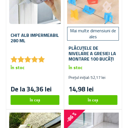
Mai multe dimensiuni de
CHIT ALB IMPERMEABIL
ales
280 ML
PLĂCUȚELE DE
NIVELARE A GRESIEI LA
★
★
★
★
★
★
★
★
★
★
MONTARE 100 BUCĂȚI
În stoc
În stoc
Prețul inițial: 52,17 lei
De la 34,36 lei
14,98 lei
-86 %