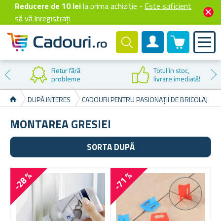
Reducere de 10 lei
la prima achiziție -
Este suficient
să vă înregistrați
0 produselor
Cont client
Retur fără
Totul în stoc,
probleme
livrare imediată!
DUPĂ INTERES
CADOURI PENTRU PASIONAȚII DE BRICOLAJ
MONTAREA GRESIEI
SORTA DUPĂ
-28 %
-71 %