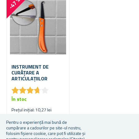
-47 %
INSTRUMENT DE
CURĂȚARE A
ARTICULAȚIILOR
★
★
★
★
★
★
★
★
★
★
În stoc
Prețul inițial: 10,27 lei
5,42 lei
Pentru o experiență mai bună de
cumpărare a cadourilor pe site-ul nostru,
folosim fișiere cookie, care pot fi utilizate și
pentru personalizarea reclamelor
(Citește)