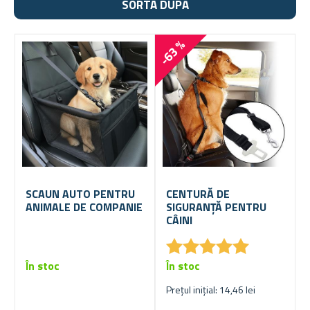
SORTA DUPĂ
-63 %
SCAUN AUTO PENTRU
CENTURĂ DE
ANIMALE DE COMPANIE
SIGURANȚĂ PENTRU
CÂINI
★
★
★
★
★
★
★
★
★
★
În stoc
În stoc
Prețul inițial: 14,46 lei