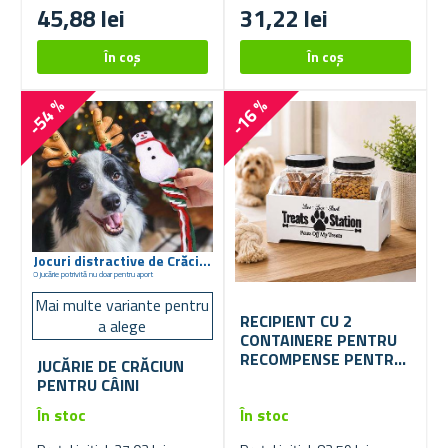
45,88 lei
31,22 lei
-54 %
-16 %
Jocuri distractive de Crăciun
O jucărie potrivită nu doar pentru aport
Mai multe variante pentru
RECIPIENT CU 2
a alege
CONTAINERE PENTRU
RECOMPENSE PENTRU
JUCĂRIE DE CRĂCIUN
CÂINI
PENTRU CÂINI
În stoc
În stoc