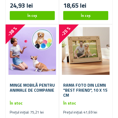
24,93 lei
18,65 lei
-38 %
-25 %
MINGE MOBILĂ PENTRU
RAMA FOTO DIN LEMN
ANIMALE DE COMPANIE
"BEST FRIEND", 10 X 15
CM
În stoc
În stoc
Prețul inițial: 75,21 lei
Prețul inițial: 41,69 lei