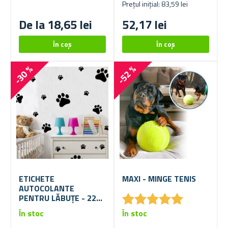
Prețul inițial: 83,59 lei
De la 18,65 lei
52,17 lei
-30 %
-52 %
ETICHETE
MAXI - MINGE TENIS
AUTOCOLANTE
★
★
★
★
★
★
★
★
★
★
PENTRU LĂBUȚE - 22
BUCĂȚI
În stoc
În stoc