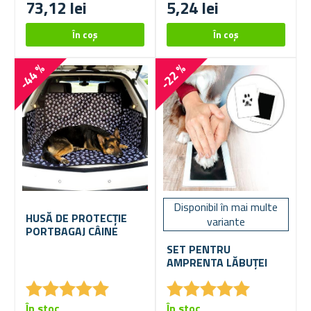
73,12 lei
5,24 lei
-44 %
-22 %
Disponibil în mai multe
HUSĂ DE PROTECȚIE
variante
PORTBAGAJ CÂINE
SET PENTRU
AMPRENTA LĂBUȚEI
★
★
★
★
★
★
★
★
★
★
★
★
★
★
★
★
★
★
★
★
În stoc
În stoc