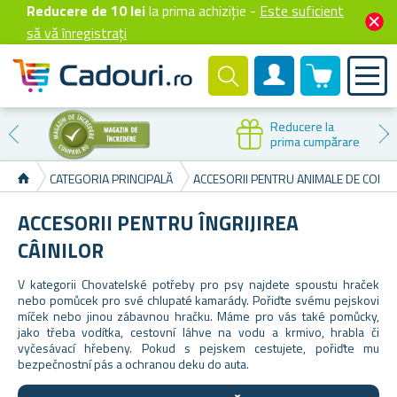
Reducere de 10 lei
la prima achiziție -
Este suficient
să vă înregistrați
0 produselor
Cont client
Reducere la
prima cumpărare
CATEGORIA PRINCIPALĂ
ACCESORII PENTRU ANIMALE DE COMP
ACCESORII PENTRU ÎNGRIJIREA
CÂINILOR
V kategorii Chovatelské potřeby pro psy najdete spoustu hraček
nebo pomůcek pro své chlupaté kamarády. Pořiďte svému pejskovi
míček nebo jinou zábavnou hračku. Máme pro vás také pomůcky,
jako třeba vodítka, cestovní láhve na vodu a krmivo, hrabla či
vyčesávací hřebeny. Pokud s pejskem cestujete, pořiďte mu
bezpečnostní pás a ochranou deku do auta.