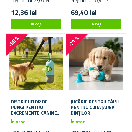
Prețul inițial: 27,03 lei
Prețul inițial: 83,59 lei
12,36 lei
69,40 lei
-56 %
-71 %
DISTRIBUITOR DE
JUCĂRIE PENTRU CÂINI
PUNGI PENTRU
PENTRU CURĂȚAREA
EXCREMENTE CANINE
DINȚILOR
CU ILUMINARE
În stoc
În stoc
Prețul inițial: 18,65 lei
Prețul inițial: 104,54 lei