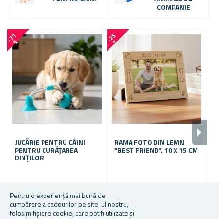
COMPANIE
-
7
1
-
2
5
-
4
6
%
%
JUCĂRIE PENTRU CÂINI
RAMA FOTO DIN LEMN
L
PENTRU CURĂȚAREA
"BEST FRIEND", 10 X 15 CM
DINȚILOR
În stoc
În stoc
În
Pentru o experiență mai bună de
cumpărare a cadourilor pe site-ul nostru,
30,11 lei
31,22 lei
14
folosim fișiere cookie, care pot fi utilizate și