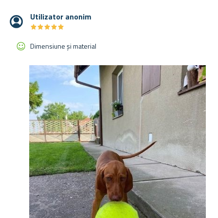
Utilizator anonim
★
★
★
★
★
★
★
★
★
★
Dimensiune și material