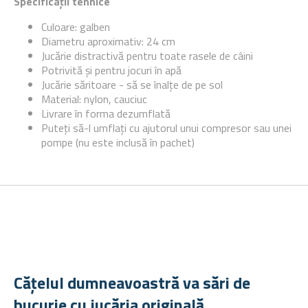
Specificații tehnice
Culoare: galben
Diametru aproximativ: 24 cm
Jucărie distractivă pentru toate rasele de câini
Potrivită și pentru jocuri în apă
Jucărie săritoare - să se înalțe de pe sol
Material: nylon, cauciuc
Livrare în forma dezumflată
Puteți să-l umflați cu ajutorul unui compresor sau unei
pompe (nu este inclusă în pachet)
Cățelul dumneavoastră va sări de
bucurie cu jucăria originală.