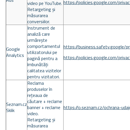
Ads
https://policies.google.com/priva
video pe YouTube.
Retargeting și
măsurarea
conversiilor.
Instrument de
analiză care
urmărește
comportamentul
https://business.safety.google/pr
Google
utilizatorului pe
Analytics
https://policies.google.com/priva
pagină pentru a
îmbunătăți
calitatea vizitelor
pentru vizitatori.
Reclama
produselor în
rețeaua de
căutare + reclame
Seznam.cz
banner + reclame
https://o.seznam.cz/ochrana-udaj
Sklik
video.
Retargeting și
măsurarea