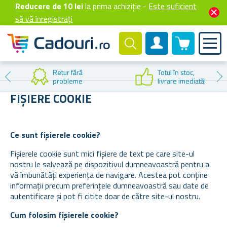
Reducere de 10 lei
la prima achiziție -
Este suficient
să vă înregistrați
0 produselor
Cont client
Retur fără
Totul în stoc,
probleme
livrare imediată!
FIȘIERE COOKIE
Ce sunt fișierele cookie?
Fișierele cookie sunt mici fișiere de text pe care site-ul
nostru le salvează pe dispozitivul dumneavoastră pentru a
vă îmbunătăți experiența de navigare. Acestea pot conține
informații precum preferințele dumneavoastră sau date de
autentificare și pot fi citite doar de către site-ul nostru.
Cum folosim fișierele cookie?