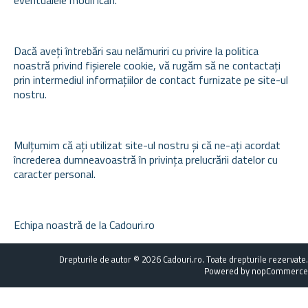
eventualele modificări.
Dacă aveți întrebări sau nelămuriri cu privire la politica
noastră privind fișierele cookie, vă rugăm să ne contactați
prin intermediul informațiilor de contact furnizate pe site-ul
nostru.
Mulțumim că ați utilizat site-ul nostru și că ne-ați acordat
încrederea dumneavoastră în privința prelucrării datelor cu
caracter personal.
Echipa noastră de la Cadouri.ro
Drepturile de autor © 2026 Cadouri.ro. Toate drepturile rezervate.
Powered by
nopCommerce