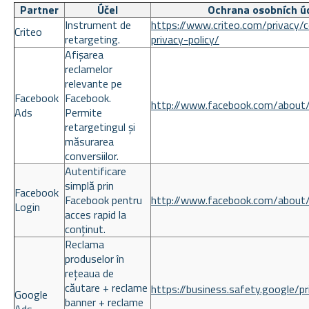
Partner
Účel
Ochrana osobních ú
Instrument de
https://www.criteo.com/privacy/
Criteo
retargeting.
privacy-policy/
Afișarea
reclamelor
relevante pe
Facebook
Facebook.
http://www.facebook.com/about/
Ads
Permite
retargetingul și
măsurarea
conversiilor.
Autentificare
simplă prin
Facebook
Facebook pentru
http://www.facebook.com/about/
Login
acces rapid la
conținut.
Reclama
produselor în
rețeaua de
căutare + reclame
https://business.safety.google/pr
Google
banner + reclame