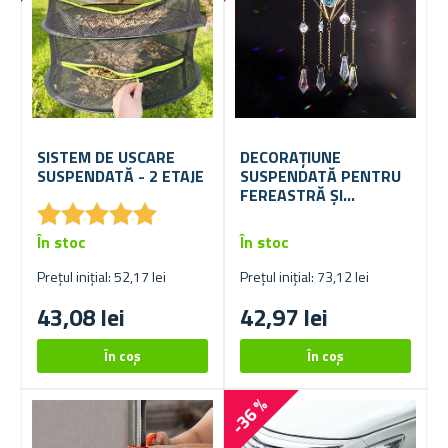
SISTEM DE USCARE
DECORAȚIUNE
SUSPENDATĂ - 2 ETAJE
SUSPENDATĂ PENTRU
FEREASTRĂ ȘI
★
★
★
★
★
★
★
★
★
★
GRĂDINĂ – CAPCANĂ
DE SOARE
În stoc
În stoc
Prețul inițial: 52,17 lei
Prețul inițial: 73,12 lei
43,08 lei
42,97 lei
-36 %