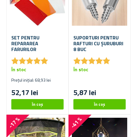
SET PENTRU
SUPORTURI PENTRU
REPARAREA
RAFTURI CU ȘURUBURI
FARURILOR
8 BUC
★
★
★
★
★
★
★
★
★
★
★
★
★
★
★
★
★
★
★
★
În stoc
În stoc
Prețul inițial: 68,93 lei
52,17 lei
5,87 lei
-17 %
-41 %