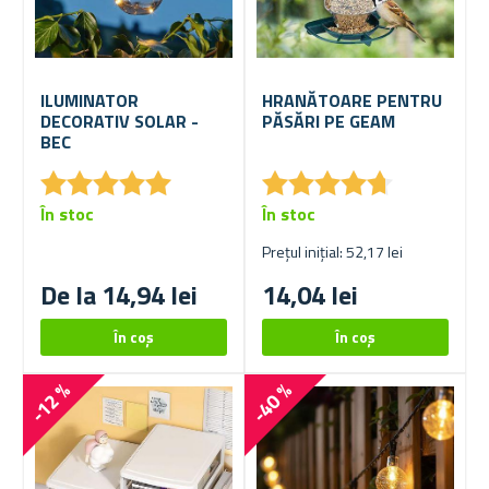
ILUMINATOR
HRANĂTOARE PENTRU
DECORATIV SOLAR -
PĂSĂRI PE GEAM
BEC
★
★
★
★
★
★
★
★
★
★
★
★
★
★
★
★
★
★
★
★
În stoc
În stoc
Prețul inițial: 52,17 lei
De la 14,94 lei
14,04 lei
-12 %
-40 %