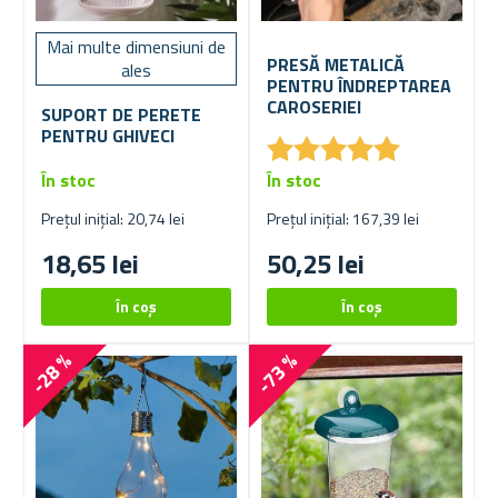
Mai multe dimensiuni de
PRESĂ METALICĂ
ales
PENTRU ÎNDREPTAREA
CAROSERIEI
SUPORT DE PERETE
PENTRU GHIVECI
★
★
★
★
★
★
★
★
★
★
În stoc
În stoc
Prețul inițial: 20,74 lei
Prețul inițial: 167,39 lei
18,65 lei
50,25 lei
-28 %
-73 %