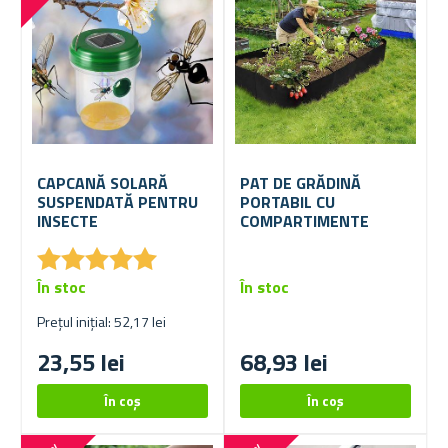
CAPCANĂ SOLARĂ
PAT DE GRĂDINĂ
SUSPENDATĂ PENTRU
PORTABIL CU
INSECTE
COMPARTIMENTE
★
★
★
★
★
★
★
★
★
★
În stoc
În stoc
Prețul inițial: 52,17 lei
23,55 lei
68,93 lei