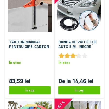
TĂIETOR MANUAL
BANDA DE PROTECȚIE
PENTRU GIPS-CARTON
AUTO 5 M - NEGRE
★
★
★
★
★
★
★
★
★
★
În stoc
În stoc
83,59 lei
De la 14,46 lei
-41 %