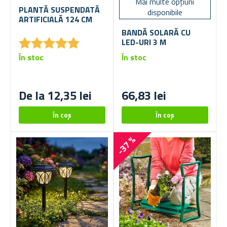
Mai multe opțiuni
PLANTĂ SUSPENDATĂ
disponibile
ARTIFICIALĂ 124 CM
BANDĂ SOLARĂ CU
★
★
★
★
★
★
★
★
★
★
LED-URI 3 M
În stoc
În stoc
De la 12,35 lei
66,83 lei
-37 %