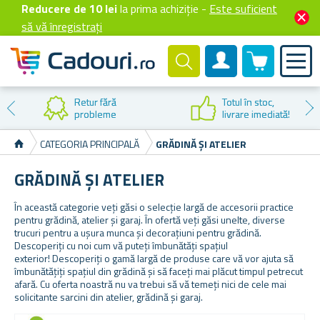
Reducere de 10 lei
la prima achiziție -
Este suficient
să vă înregistrați
0 produselor
Cont client
Reducere la
prima cumpărare
CATEGORIA PRINCIPALĂ
GRĂDINĂ ȘI ATELIER
GRĂDINĂ ȘI ATELIER
În această categorie veți găsi o selecție largă de accesorii practice
pentru grădină, atelier și garaj. În ofertă veți găsi unelte, diverse
trucuri pentru a ușura munca și decorațiuni pentru grădină.
Descoperiți cu noi cum vă puteți îmbunătăți spațiul
exterior!
Descoperiți o gamă largă de produse care vă vor ajuta să
îmbunătățiți spațiul din grădină și să faceți mai plăcut timpul petrecut
afară. Cu oferta noastră nu va trebui să vă temeți nici de cele mai
solicitante sarcini din atelier, grădină și garaj.