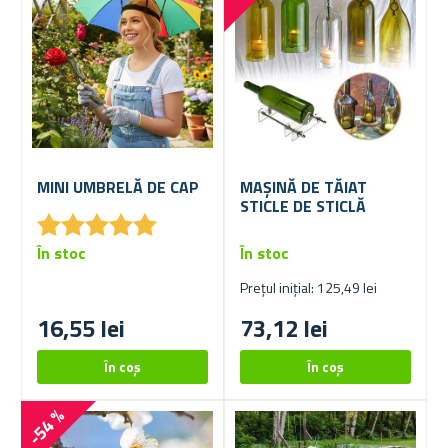
MINI UMBRELĂ DE CAP
MAȘINĂ DE TĂIAT
STICLE DE STICLĂ
★
★
★
★
★
★
★
★
★
★
În stoc
În stoc
Prețul inițial: 125,49 lei
16,55 lei
73,12 lei
-54 %