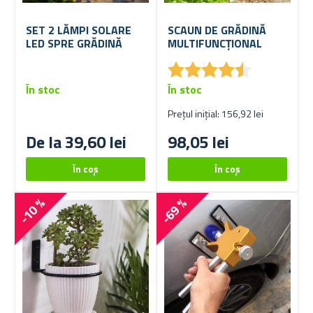
SET 2 LĂMPI SOLARE
SCAUN DE GRĂDINĂ
LED SPRE GRĂDINĂ
MULTIFUNCȚIONAL
★
★
★
★
★
★
★
★
★
★
În stoc
În stoc
Prețul inițial: 156,92 lei
De la 39,60 lei
98,05 lei
-10 %
-69 %