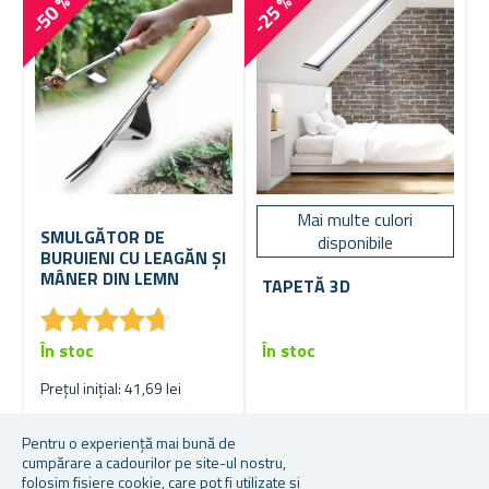
-50 %
-25 %
Mai multe culori
SMULGĂTOR DE
disponibile
BURUIENI CU LEAGĂN ȘI
MÂNER DIN LEMN
TAPETĂ 3D
★
★
★
★
★
★
★
★
★
★
În stoc
În stoc
Prețul inițial: 41,69 lei
20,70 lei
De la 22,84 lei
Pentru o experiență mai bună de
cumpărare a cadourilor pe site-ul nostru,
folosim fișiere cookie, care pot fi utilizate și