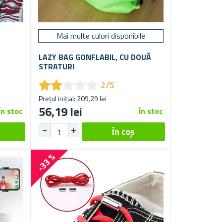
Mai multe culori disponibile
LAZY BAG GONFLABIL, CU DOUĂ
STRATURI
★
★
★
★
★
★
★
★
★
★
2/5
Prețul inițial: 209,29 lei
56,19 lei
În stoc
În stoc
-33 %