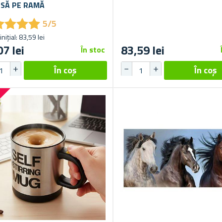
PENTRU TELEFON PENTRU
NSĂ PE RAMĂ
BICICLETĂ
★
★
★
★
★
★
★
★
5/5
inițial: 83,59 lei
07 lei
83,59 lei
În stoc
%