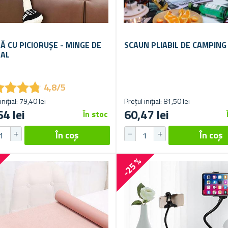
Ă CU PICIORUȘE - MINGE DE
SCAUN PLIABIL DE CAMPING
AL
★
★
★
★
★
★
★
★
4,8/5
inițial: 79,40 lei
Prețul inițial: 81,50 lei
64 lei
60,47 lei
În stoc
-25 %