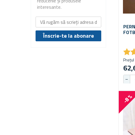
reducerile și produsele
interesante.
PERN
FOTB
★
★
Prețul 
62,
-8 %