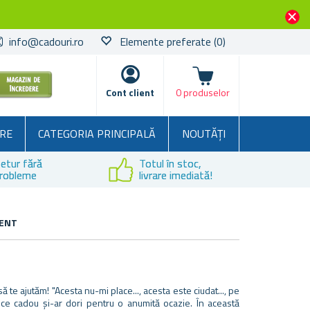
info@cadouri.ro
Elemente preferate
(0)
Coșul
Cont client
0 produselor
RE
CATEGORIA PRINCIPALĂ
NOUTĂȚI
etur fără
Totul în stoc,
robleme
livrare imediată!
CENT
te ajutăm! "Acesta nu-mi place..., acesta este ciudat..., pe
i ce cadou și-ar dori pentru o anumită ocazie. În această