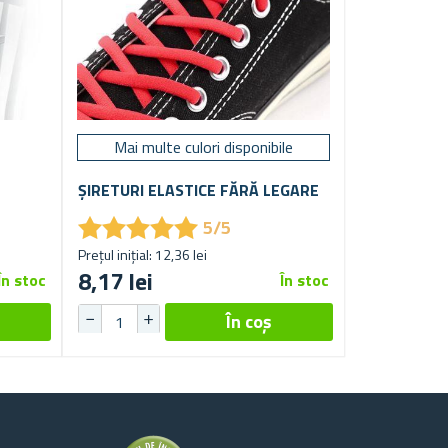
Mai multe culori disponibile
ȘIRETURI ELASTICE FĂRĂ LEGARE
★
★
★
★
★
★
★
★
★
★
5/5
Prețul inițial: 12,36 lei
8,17 lei
În stoc
În stoc