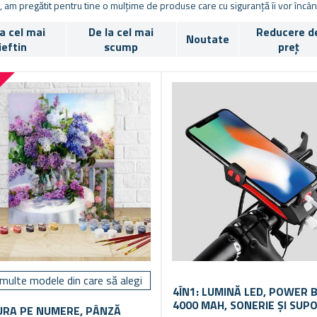
, am pregătit pentru tine o mulțime de produse care cu siguranță îi vor încân
la cel mai
De la cel mai
Reducere d
Noutate
ieftin
scump
preț
%
multe modele din care să alegi
4ÎN1: LUMINĂ LED, POWER 
4000 MAH, SONERIE ȘI SUP
URA PE NUMERE, PÂNZĂ