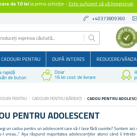
ere de 10 lei
la prima achiziție -
Este suficient să vă înregistrați
+40373809360
CADOURI PENTRU
DUPĂ INTERES
REDUCERE/VÂNZA
Doar
a rapidă
R
16 lei cost de livrare
sări de buton
p
DOURI PENTRU
CADOURI PENTRU BĂRBAȚI
CADOU PENTRU ADOLES
OU PENTRU ADOLESCENT
egi un cadou pentru un adolescent care să-l lase fără cuvinte? Suntem aici să 
-l vreau..." Așa răspund majoritatea adolescenților atunci când îi întreb