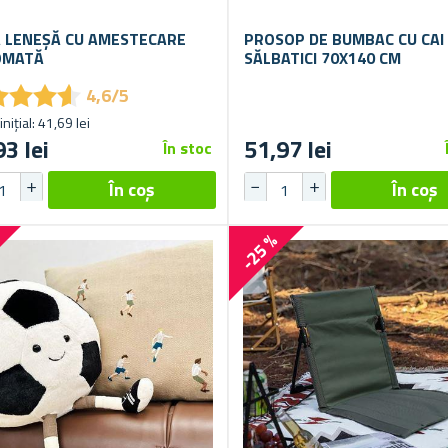
 LENEȘĂ CU AMESTECARE
PROSOP DE BUMBAC CU CAI
OMATĂ
SĂLBATICI 70X140 CM
★
★
★
★
★
★
★
★
4,6/5
inițial: 41,69 lei
93 lei
51,97 lei
În stoc
%
-25 %