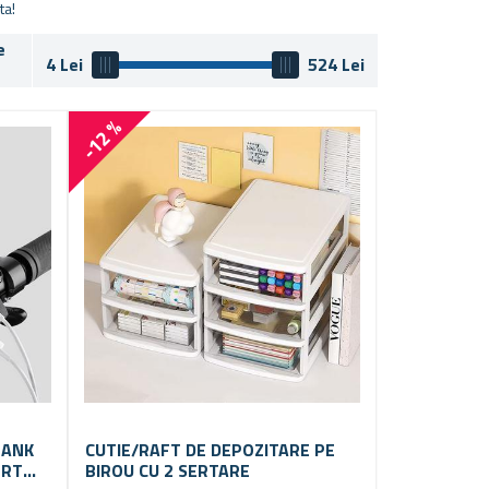
ta!
e
4
Lei
524
Lei
-12 %
BANK
CUTIE/RAFT DE DEPOZITARE PE
ORT
BIROU CU 2 SERTARE