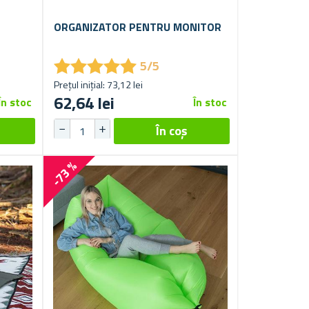
ORGANIZATOR PENTRU MONITOR
★
★
★
★
★
★
★
★
★
★
5/5
Prețul inițial: 73,12 lei
62,64 lei
În stoc
În stoc
-73 %