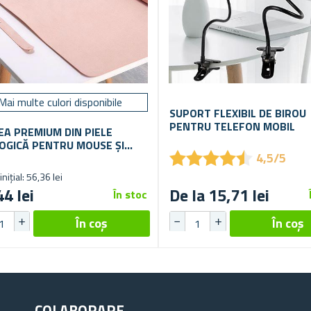
Mai multe culori disponibile
SUPORT FLEXIBIL DE BIROU
PENTRU TELEFON MOBIL
EA PREMIUM DIN PIELE
OGICĂ PENTRU MOUSE ȘI
★
★
★
★
★
★
★
★
★
★
4,5/5
ATURĂ 80X40 CM
inițial: 56,36 lei
44 lei
De la 15,71 lei
În stoc
COLABORARE