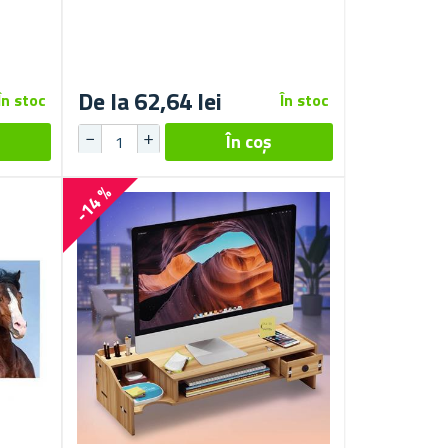
De la 62,64 lei
În stoc
În stoc
-14 %