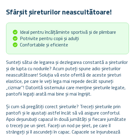
Sfârșit șireturilor neascultătoare!
Ideal pentru încălțăminte sportivă și de plimbare
Potrivite pentru copii și adulți
Confortabile și eficiente
Sunteți sătui de legarea și dezlegarea constantă a șireturilor
și de lupta cu nodurile? Acum puteți spune adio șireturilor
neascultătoare! Soluția vă este oferită de aceste șireturi
elastice, pe care le veți lega mai repede decât spuneți
„cizmar”! Datorită sistemului care menține șireturile legate,
pantofii legați arată mai bine și mai îngrijit.
Și cum să pregătiți corect șireturile? Treceți șireturile prin
pantofi și le ajustați astfel încât să vă asigure confortul.
Apoi deșurubați capacul în două jumătăți și fiecare jumătate
o treceți pe un șiret. Faceți un nod pe șiret, pe care îl
strângeți și îl ascundeți în capac. Capacele se înșurubează