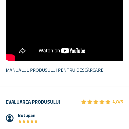
MANUALUL PRODUSULUI PENTRU DESCĂRCARE
★
★
★
★
★
★
★
★
★
★
EVALUAREA PRODUSULUI
4,8/5
Botușan
★
★
★
★
★
★
★
★
★
★