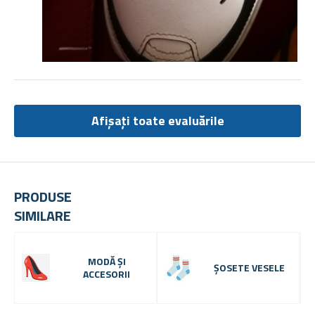
Afișați toate evaluările
PRODUSE
SIMILARE
MODĂ ȘI
ȘOSETE VESELE
ACCESORII