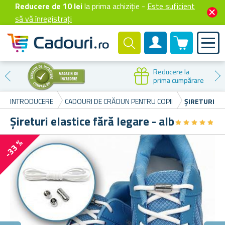
Reducere de 10 lei
la prima achiziție -
Este suficient
să vă înregistrați
0 produselor
Cont client
Reducere la
prima cumpărare
INTRODUCERE
CADOURI DE CRĂCIUN PENTRU COPII
ȘIRETURI EL
Șireturi elastice fără legare - alb
★
★
★
★
★
★
★
★
★
★
-33 %
R
Înc