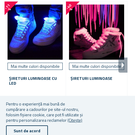
-
1
1
-
4
0
-
7
0
%
%
Mai multe culori disponibile
Mai multe culori disponibile
ȘIRETURI LUMINOASE CU
ȘIRETURI LUMINOASE
E
LED
În stoc
În stoc
În
Pentru o experiență mai bună de
cumpărare a cadourilor pe site-ul nostru,
16,55 lei
7,33 lei
6,
folosim fișiere cookie, care pot fi utilizate și
pentru personalizarea reclamelor
(Citește)
Sunt de acord