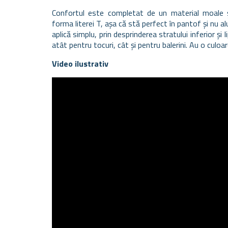
Confortul este completat de un material moale și
forma literei T, așa că stă perfect în pantof și nu al
aplică simplu, prin desprinderea stratului inferior și l
atât pentru tocuri, cât și pentru balerini. Au o culoa
Video ilustrativ