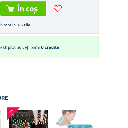
Livrare in 3-5 zile
est produs veți primi
0
credite
ARE
-
2
3
-
7
1
%
%