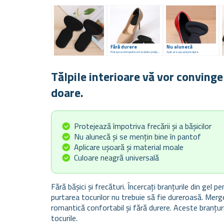
Fără durere
Nu alunecă
Protejează împotriva frecărilor și bășicilor
Aplicare ușoară prin lipire
Tălpile interioare vă vor convinge
doare.
Protejează împotriva frecării și a bășicilor
Nu alunecă și se mențin bine în pantof
Aplicare ușoară și material moale
Culoare neagră universală
Fără bășici și frecături. Încercați branțurile din gel 
purtarea tocurilor nu trebuie să fie dureroasă. Mergeți
romantică confortabil și fără durere. Aceste branțuri
tocurile.