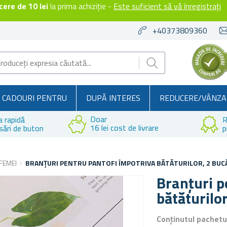
ere de 10 lei
la prima achiziție -
Este suficient să vă înregistrați
+40373809360
CADOURI PENTRU
DUPĂ INTERES
REDUCERE/VÂNZA
Doar
a rapidă
R
16 lei cost de livrare
sări de buton
p
FEMEI
BRANȚURI PENTRU PANTOFI ÎMPOTRIVA BĂTĂTURILOR, 2 BUCĂ
Branțuri p
bătăturilor
Conținutul pachetu