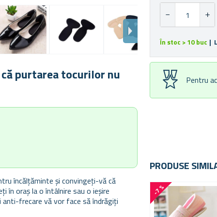
În stoc > 10 buc
| 
 că purtarea tocurilor nu
Pentru ac
PRODUSE SIMIL
pentru încălțăminte și convingeți-vă că
-7 %
 în oraș la o întâlnire sau o ieșire
 anti-frecare vă vor face să îndrăgiți