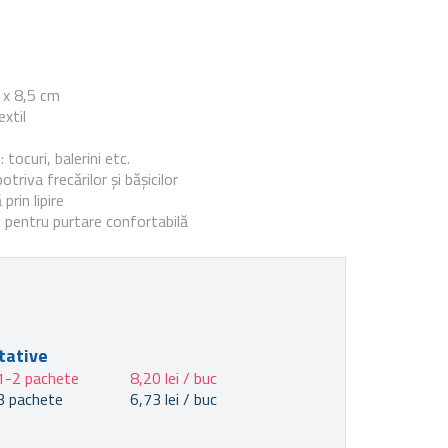
e
 x 8,5 cm
extil
 tocuri, balerini etc.
triva frecărilor și bășicilor
prin lipire
 pentru purtare confortabilă
tative
1-2 pachete
8,20 lei / buc
3 pachete
6,73 lei / buc