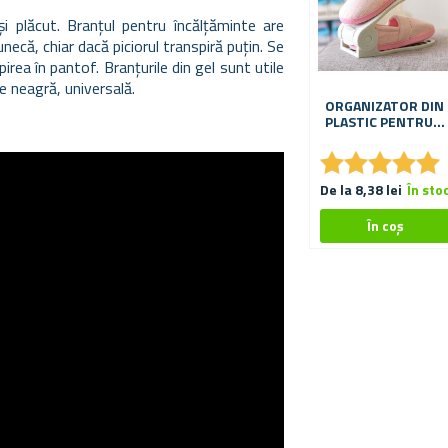
 plăcut. Branțul pentru încălțăminte are
unecă, chiar dacă piciorul transpiră puțin. Se
ipirea în pantof. Branțurile din gel sunt utile
re neagră, universală.
ORGANIZATOR DIN
PLASTIC PENTRU
PANTOFI - ALB
★
★
★
★
★
★
★
★
★
★
De la 8,38 lei
În sto