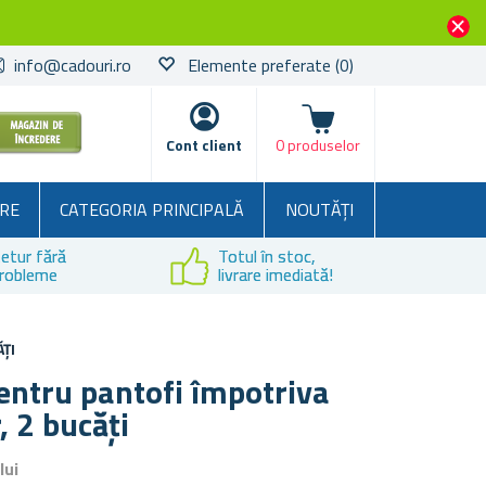
info@cadouri.ro
Elemente preferate
(0)
Coșul
Cont client
0 produselor
RE
CATEGORIA PRINCIPALĂ
NOUTĂȚI
etur fără
Totul în stoc,
robleme
livrare imediată!
ȚI
entru pantofi împotriva
, 2 bucăți
lui