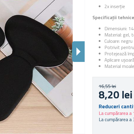
2x inserție
Specificații tehnic
Dimensiuni: 14
Material: gel, t
Culoare: negru
Potrivit pentru:
Protejează împo
Aplicare ușoară 
Material moale
16,55 lei
8,20 lei
Reduceri canti
La cumpărarea a 
La cumpărarea a 