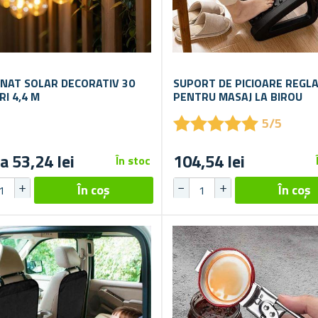
INAT SOLAR DECORATIV 30
SUPORT DE PICIOARE REGLA
RI 4,4 M
PENTRU MASAJ LA BIROU
★
★
★
★
★
★
★
★
★
★
5/5
a 53,24 lei
104,54 lei
În stoc