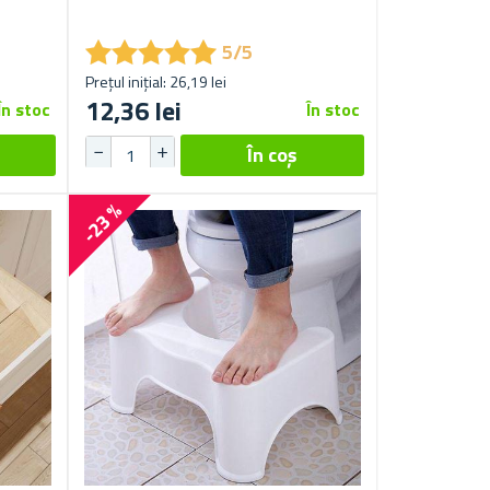
★
★
★
★
★
★
★
★
★
★
5/5
Prețul inițial: 26,19 lei
12,36 lei
În stoc
În stoc
-23 %