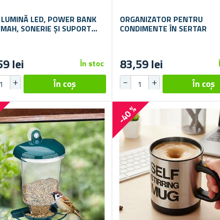
: LUMINĂ LED, POWER BANK
ORGANIZATOR PENTRU
 MAH, SONERIE ȘI SUPORT
CONDIMENTE ÎN SERTAR
RU TELEFON PENTRU
CLETĂ
59 lei
83,59 lei
În stoc
%
-40 %