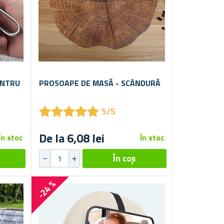
ENTRU
PROSOAPE DE MASĂ - SCÂNDURĂ
★
★
★
★
★
★
★
★
★
★
5/5
De la 6,08 lei
În stoc
În stoc
-24 %