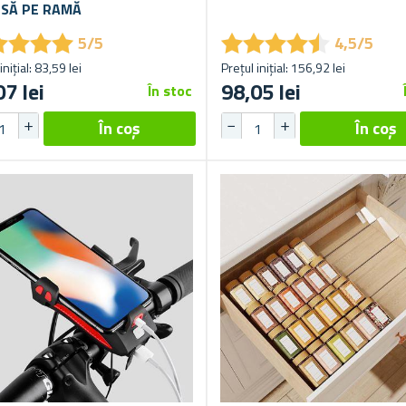
NSĂ PE RAMĂ
★
★
★
★
★
★
★
★
★
★
★
★
★
★
★
★
★
★
5/5
4,5/5
inițial: 83,59 lei
Prețul inițial: 156,92 lei
07 lei
98,05 lei
În stoc