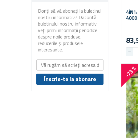
Doriți să vă abonați la buletinul
4ÎN1
nostru informativ? Datorită
4000
buletinului nostru informativ
PENT
BICI
veți primi informații periodice
despre noile produse,
83,
reducerile și produsele
interesante.
-73 