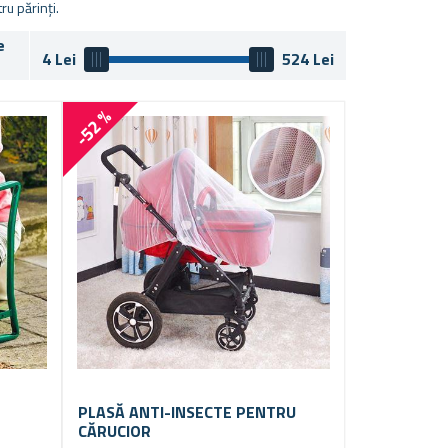
ru părinți.
e
4
Lei
524
Lei
-52 %
PLASĂ ANTI-INSECTE PENTRU
CĂRUCIOR