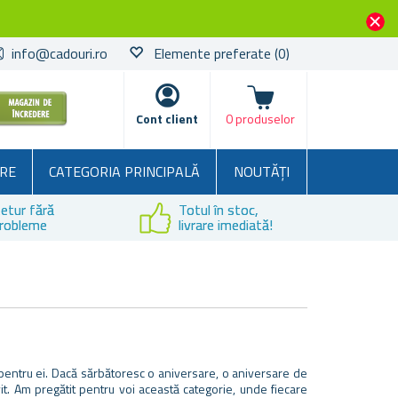
info@cadouri.ro
Elemente preferate
(0)
Coșul
Cont client
0 produselor
RE
CATEGORIA PRINCIPALĂ
NOUTĂȚI
etur fără
Totul în stoc,
robleme
livrare imediată!
i pentru ei. Dacă sărbătoresc o aniversare, o aniversare de
ivit. Am pregătit pentru voi această categorie, unde fiecare