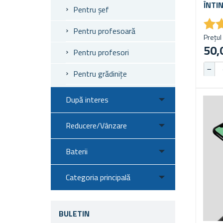
ÎNTI
Pentru șef
★
★
Pentru profesoară
Prețul 
50,
Pentru profesori
Pentru grădinițe
După interes
Reducere/Vânzare
Baterii
Categoria principală
BULETIN