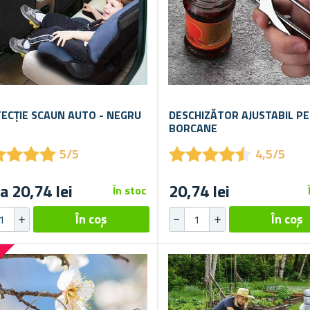
ECȚIE SCAUN AUTO - NEGRU
DESCHIZĂTOR AJUSTABIL P
BORCANE
★
★
★
★
★
★
★
★
★
★
★
★
★
★
★
★
★
★
5/5
4,5/5
a 20,74 lei
20,74 lei
În stoc
%