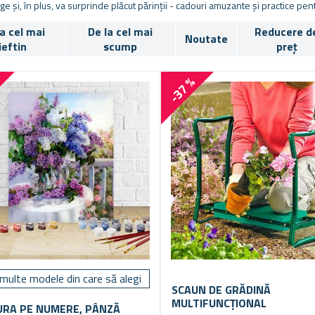
ge și, în plus, va surprinde plăcut părinții - cadouri amuzante și practice pent
la cel mai
De la cel mai
Reducere d
Noutate
ieftin
scump
preț
%
-37 %
multe modele din care să alegi
SCAUN DE GRĂDINĂ
MULTIFUNCȚIONAL
URA PE NUMERE, PÂNZĂ