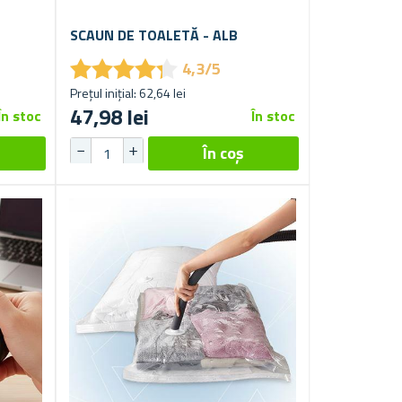
SCAUN DE TOALETĂ - ALB
★
★
★
★
★
★
★
★
★
★
4,3/5
Prețul inițial: 62,64 lei
47,98 lei
În stoc
În stoc