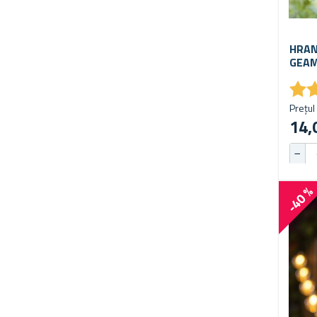
HRAN
GEA
★
★
Prețul 
14,
-40 