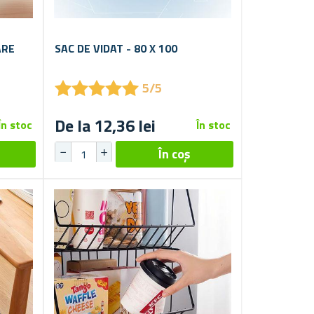
ARE
SAC DE VIDAT - 80 X 100
★
★
★
★
★
★
★
★
★
★
5/5
De la 12,36 lei
În stoc
În stoc