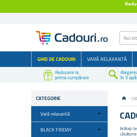
Reduc
GHID DE CADOURI
VARĂ RELAXANTĂ
Reducere la
Alegere
prima cumpărare
în 3 apă
CATEGORIE
CA
CAD
Vară relaxantă
Arătați-l
BLACK FRIDAY
căsătorie