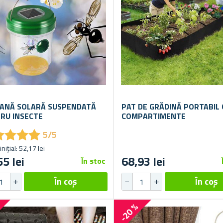
ANĂ SOLARĂ SUSPENDATĂ
PAT DE GRĂDINĂ PORTABIL 
RU INSECTE
COMPARTIMENTE
★
★
★
★
★
★
★
★
5/5
inițial: 52,17 lei
55 lei
68,93 lei
În stoc
%
-20 %