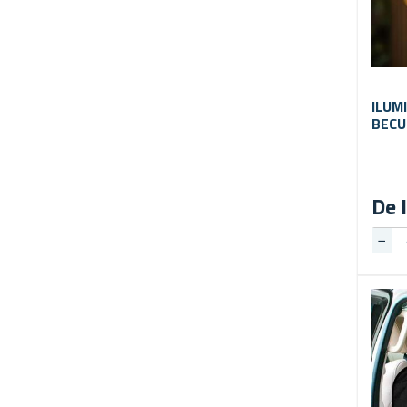
ILUM
BECU
De l