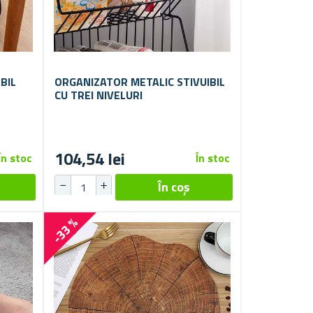
BIL
ORGANIZATOR METALIC STIVUIBIL
CU TREI NIVELURI
104,54 lei
În stoc
În stoc
-33 %