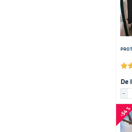
PROT
★
★
De l
-54 