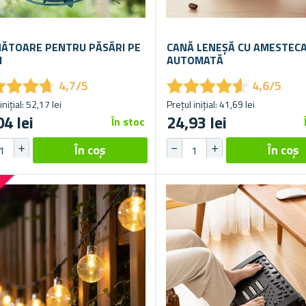
ĂTOARE PENTRU PĂSĂRI PE
CANĂ LENEȘĂ CU AMESTEC
M
AUTOMATĂ
★
★
★
★
★
★
★
★
★
★
★
★
★
★
★
★
★
★
4,7/5
4,6/5
inițial: 52,17 lei
Prețul inițial: 41,69 lei
04 lei
24,93 lei
În stoc
%