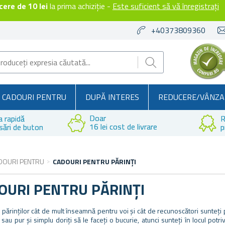
ere de 10 lei
la prima achiziție -
Este suficient să vă înregistrați
+40373809360
CADOURI PENTRU
DUPĂ INTERES
REDUCERE/VÂNZA
Doar
a rapidă
R
16 lei cost de livrare
sări de buton
p
DOURI PENTRU
CADOURI PENTRU PĂRINȚI
OURI PENTRU PĂRINȚI
e părinților cât de mult înseamnă pentru voi și cât de recunoscători sunteț
 sau pur și simplu doriți să le faceți o bucurie, atunci sunteți în locul potr