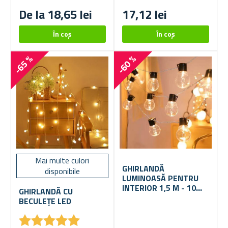
De la 18,65 lei
17,12 lei
-65 %
-60 %
Mai multe culori
GHIRLANDĂ
disponibile
LUMINOASĂ PENTRU
INTERIOR 1,5 M - 10
GHIRLANDĂ CU
BECURI
BECULEȚE LED
★
★
★
★
★
★
★
★
★
★