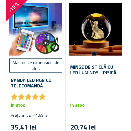
-15 %
Mai multe dimensiuni de
MINGE DE STICLĂ CU
ales
LED LUMINOS - PISICĂ
BANDĂ LED RGB CU
TELECOMANDĂ
★
★
★
★
★
★
★
★
★
★
În stoc
În stoc
Prețul inițial: 41,69 lei
35,41 lei
20,74 lei