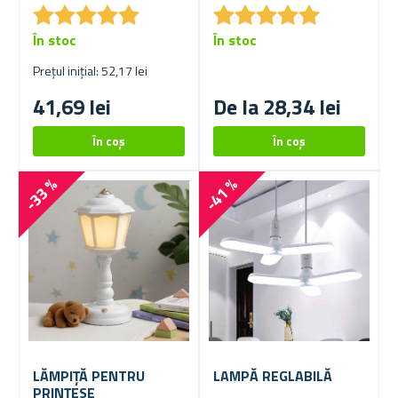
★
★
★
★
★
★
★
★
★
★
★
★
★
★
★
★
★
★
★
★
În stoc
În stoc
Prețul inițial: 52,17 lei
41,69 lei
De la 28,34 lei
-33 %
-41 %
LĂMPIȚĂ PENTRU
LAMPĂ REGLABILĂ
PRINȚESE