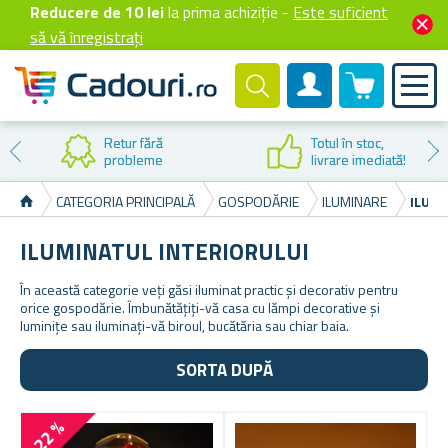
Reducere de 10 lei
la prima achiziție -
Este suficient
să vă înregistrați
0 produselor
Cont client
Reducere la
prima cumpărare
CATEGORIA PRINCIPALĂ
GOSPODĂRIE
ILUMINARE
ILUMI
ILUMINATUL INTERIORULUI
În această categorie veți găsi iluminat practic și decorativ pentru
orice gospodărie. Îmbunătățiți-vă casa cu lămpi decorative și
luminițe sau iluminați-vă biroul, bucătăria sau chiar baia.
SORTA DUPĂ
-22 %