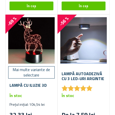
-69 %
-56 %
Mai multe variante de
LAMPĂ AUTOADEZIVĂ
selectare
CU 3 LED-URI ARGINTIE
LAMPĂ CU ILUZIE 3D
★
★
★
★
★
★
★
★
★
★
În stoc
În stoc
Prețul inițial: 104,54 lei
32,33 lei
De la 7,59 lei