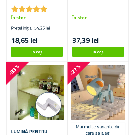
★
★
★
★
★
★
★
★
★
★
În stoc
În stoc
Prețul inițial: 54,26 lei
18,65 lei
37,39 lei
-83 %
-27 %
Mai multe variante din
LUMINĂ PENTRU
care sa alegi