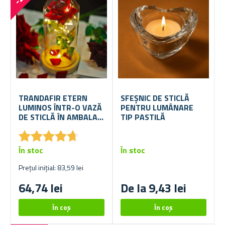
TRANDAFIR ETERN
SFEȘNIC DE STICLĂ
LUMINOS ÎNTR-O VAZĂ
PENTRU LUMÂNARE
DE STICLĂ ÎN AMBALAJ
TIP PASTILĂ
CADOU
★
★
★
★
★
★
★
★
★
★
În stoc
În stoc
Prețul inițial: 83,59 lei
64,74 lei
De la 9,43 lei