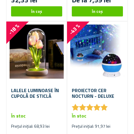
-18 %
-43 %
LALELE LUMINOASE ÎN
PROIECTOR CER
CUPOLĂ DE STICLĂ
NOCTURN - DELUXE
★
★
★
★
★
★
★
★
★
★
În stoc
În stoc
Prețul inițial: 68,93 lei
Prețul inițial: 91,97 lei