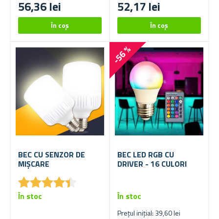
56,36 lei
52,17 lei
-56 %
BEC CU SENZOR DE
BEC LED RGB CU
MIȘCARE
DRIVER - 16 CULORI
★
★
★
★
★
★
★
★
★
★
În stoc
În stoc
Prețul inițial: 39,60 lei