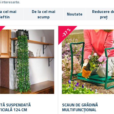
ri interesante.
la cel mai
De la cel mai
Reducere d
Noutate
ieftin
scump
preț
%
-37 %
TĂ SUSPENDATĂ
SCAUN DE GRĂDINĂ
FICIALĂ 124 CM
MULTIFUNCȚIONAL