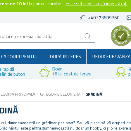
ere de 10 lei
la prima achiziție -
Este suficient să vă înregistrați
+40373809360
CADOURI PENTRU
DUPĂ INTERES
REDUCERE/VÂNZA
Doar
a rapidă
R
16 lei cost de livrare
sări de buton
p
TEGORIA PRINCIPALĂ
CATEGORIE SEZONIERĂ
GRĂDINĂ
DINĂ
 jurul dumneavoastră un grădinar pasionat? Sau vă place să vă ocupați de
Grădinăritul este pentru dumneavoastră nu doar un hobby, ci și o relaxare și