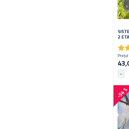
SIST
2 ET
★
★
Prețul 
43,
-54 