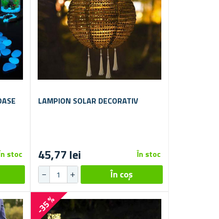
OASE
LAMPION SOLAR DECORATIV
45,77 lei
În stoc
În stoc
-35 %