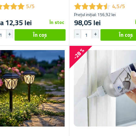
★
★
★
★
★
★
★
★
★
★
★
★
★
★
★
★
★
★
5/5
4,5/5
Prețul inițial: 156,92 lei
a 12,35 lei
98,05 lei
În stoc
-28 %