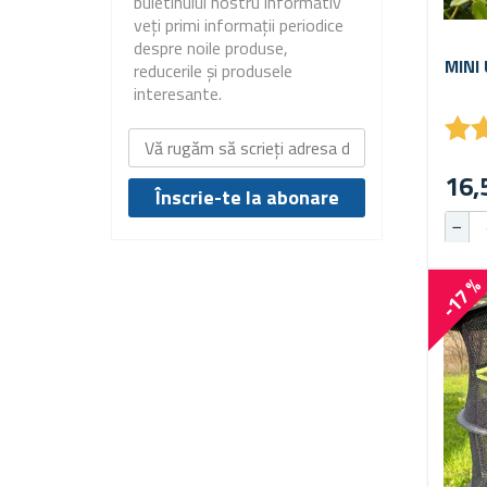
buletinului nostru informativ
veți primi informații periodice
despre noile produse,
MINI
reducerile și produsele
interesante.
★
★
16,
-17 