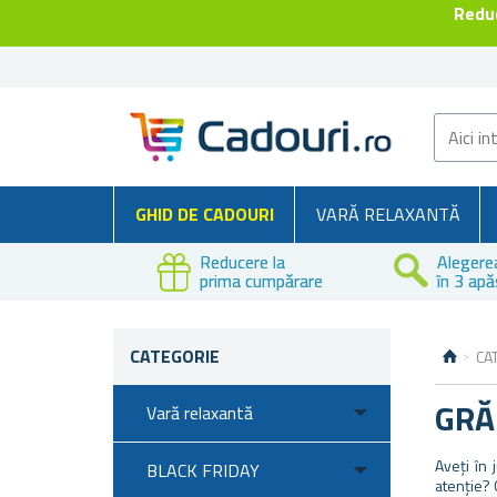
Reduc
GHID DE CADOURI
VARĂ RELAXANTĂ
Reducere la
Alegere
prima cumpărare
în 3 apă
CATEGORIE
CA
GRĂ
Vară relaxantă
Aveți în
BLACK FRIDAY
atenție? 