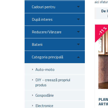
aici sfatu
Cadouri pentru
De 
După interes
-11 
Reducere/Vânzare
Baterii
Categoria principală
Auto-moto
DIY - creează propriul
produs
Gospodărie
PLAN
ARTI
Electronice