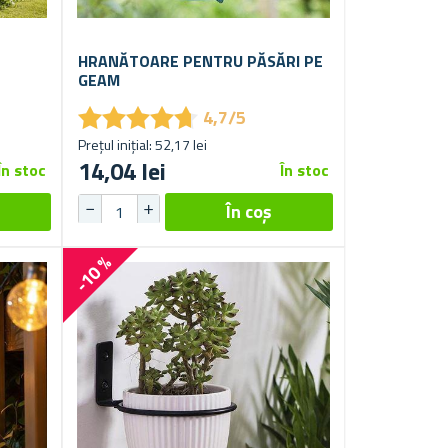
HRANĂTOARE PENTRU PĂSĂRI PE
GEAM
★
★
★
★
★
★
★
★
★
★
4,7/5
Prețul inițial: 52,17 lei
14,04 lei
În stoc
În stoc
-10 %