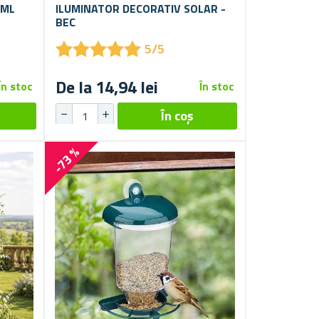
 ML
ILUMINATOR DECORATIV SOLAR -
BEC
★
★
★
★
★
★
★
★
★
★
5/5
De la 14,94 lei
În stoc
În stoc
-73 %