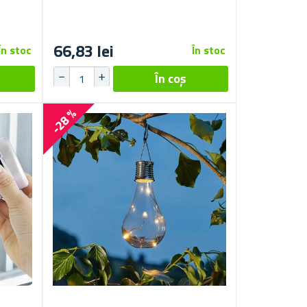
66,83 lei
În stoc
În stoc
-28 %