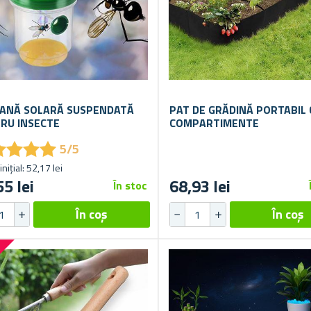
ANĂ SOLARĂ SUSPENDATĂ
PAT DE GRĂDINĂ PORTABIL 
RU INSECTE
COMPARTIMENTE
★
★
★
★
★
★
★
★
5/5
inițial: 52,17 lei
55 lei
68,93 lei
În stoc
%