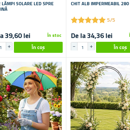
2 LĂMPI SOLARE LED SPRE
CHIT ALB IMPERMEABIL 280
INĂ
★
★
★
★
★
★
★
★
★
★
5/5
a 39,60 lei
De la 34,36 lei
În stoc