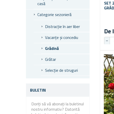
SET 
casă
GRĂD
Categorie sezonieră
Distracție în aer liber
De l
Vacanțe și concediu
Grădină
Grătar
Selecție de struguri
BULETIN
Doriți să vă abonați la buletinul
nostru informativ? Datorită