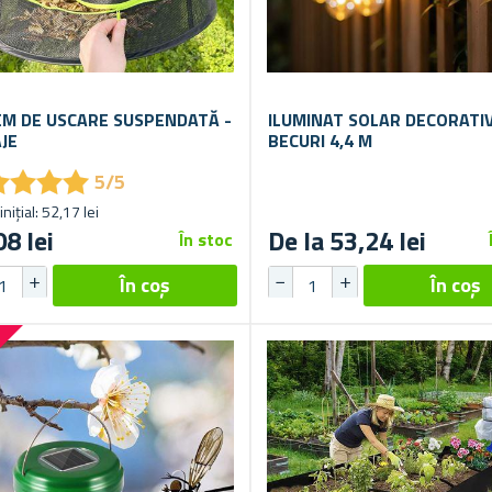
EM DE USCARE SUSPENDATĂ -
ILUMINAT SOLAR DECORATIV
AJE
BECURI 4,4 M
★
★
★
★
★
★
★
★
5/5
inițial: 52,17 lei
08 lei
De la 53,24 lei
În stoc
%