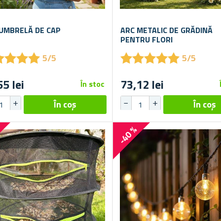
 UMBRELĂ DE CAP
ARC METALIC DE GRĂDINĂ
PENTRU FLORI
★
★
★
★
★
★
★
★
★
★
★
★
★
★
★
★
★
★
5/5
5/5
55 lei
73,12 lei
În stoc
%
-40 %