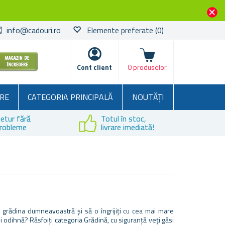
info@cadouri.ro
Elemente preferate
(0)
Coșul
Cont client
0 produselor
RE
CATEGORIA PRINCIPALĂ
NOUTĂȚI
etur fără
Totul în stoc,
robleme
livrare imediată!
 grădina dumneavoastră și să o îngrijiți cu cea mai mare
 odihnă? Răsfoiți categoria Grădină, cu siguranță veți găsi