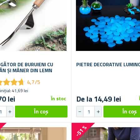
GĂTOR DE BURUIENI CU
PIETRE DECORATIVE LUMIN
ĂN ȘI MÂNER DIN LEMN
★
★
★
★
★
★
★
★
4,7/5
inițial: 41,69 lei
70 lei
De la 14,49 lei
În stoc
%
-51 %