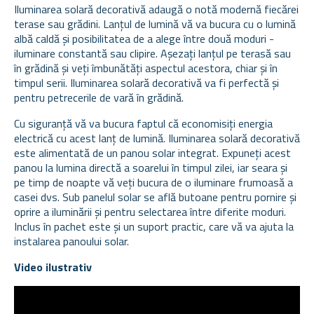
Iluminarea solară decorativă adaugă o notă modernă fiecărei
terase sau grădini. Lanțul de lumină vă va bucura cu o lumină
albă caldă și posibilitatea de a alege între două moduri -
iluminare constantă sau clipire. Așezați lanțul pe terasă sau
în grădină și veți îmbunătăți aspectul acestora, chiar și în
timpul serii. Iluminarea solară decorativă va fi perfectă și
pentru petrecerile de vară în grădină.
Cu siguranță vă va bucura faptul că economisiți energia
electrică cu acest lanț de lumină. Iluminarea solară decorativă
este alimentată de un panou solar integrat. Expuneți acest
panou la lumina directă a soarelui în timpul zilei, iar seara și
pe timp de noapte vă veți bucura de o iluminare frumoasă a
casei dvs. Sub panelul solar se află butoane pentru pornire și
oprire a iluminării și pentru selectarea între diferite moduri.
Inclus în pachet este și un suport practic, care vă va ajuta la
instalarea panoului solar.
Video ilustrativ