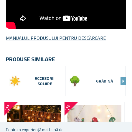
MANUALUL PRODUSULUI PENTRU DESCĂRCARE
PRODUSE SIMILARE
ACCESORII
GRĂDINĂ
SOLARE
-
4
7
-
4
6
%
%
Pentru o experiență mai bună de