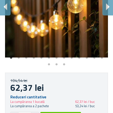
O
Of
104,54 lei
62,37 lei
Reduceri cantitative
La cumpărarea 1 bucată
62,37 lei / buc
La cumpărarea a 2 pachete
53,24 lei / buc