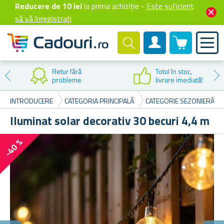
Reducere de 10 lei
la prima achiziție -
Este suficient
să vă înregistrați
0 produselor
Cont client
ră
Totul în stoc,
me
livrare imediată!
INTRODUCERE
CATEGORIA PRINCIPALĂ
CATEGORIE SEZONIERĂ
Iluminat solar decorativ 30 becuri 4,4 m
-40 %