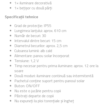
1× iluminare decorativă
1× bețișor cu două părți
Specificații tehnice
Grad de protecție: IP55
Lungimea lanțului: aprox. 610 cm
Număr de becuri: 30
Intervalul dintre becuri: 15 cm
Diametrul becurilor: aprox. 2,5 cm
Culoarea luminii: alb cald
Alimentare: panou solar încorporat
Tensiune: 1,2 V
Timp necesar pentru prima iluminare: aprox. 12 ore la
soare
Două moduri: iluminare continuă sau intermitentă
Pachetul conține suport pentru panoul solar
Buton: ON/OFF
Nu este o jucărie pentru copii
Păstrați departe de copii
Nu expuneți la ploi torențiale și îngheț