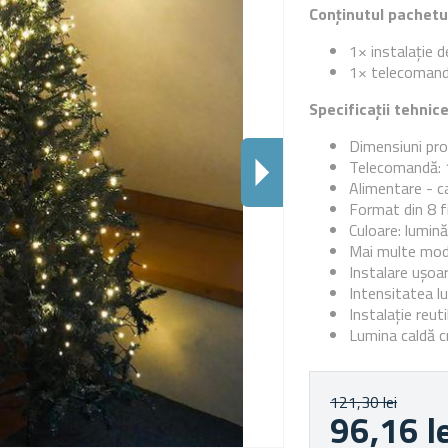
Conținutul pachetu
1× instalație d
1× telecoman
Specificații tehnic
Dimensiuni pro
Telecomandă: 1
Alimentare - c
Format din 8 f
Culoare: lumină
Mai multe modu
Instalare ușoa
Intensitatea l
Instalație reuti
Lumina caldă 
121,30 lei
96,16 l