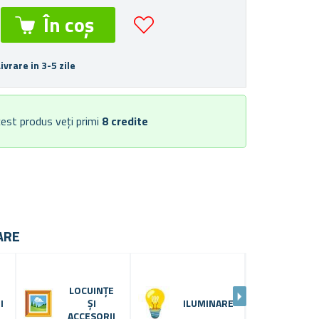
Livrare in 3-5 zile
est produs veți primi
8
credite
ARE
LOCUINȚE
ACC
I
ȘI
ILUMINARE
SO
N
ACCESORII