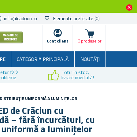
info@cadouri.ro
Elemente preferate
(0)
Coșul
Cont client
0 produselor
RE
CATEGORIA PRINCIPALĂ
NOUTĂȚI
etur fără
Totul în stoc,
robleme
livrare imediată!
 DISTRIBUȚIE UNIFORMĂ A LUMINIȚELOR
ED de Crăciun cu
ă – fără încurcături, cu
e uniformă a luminițelor