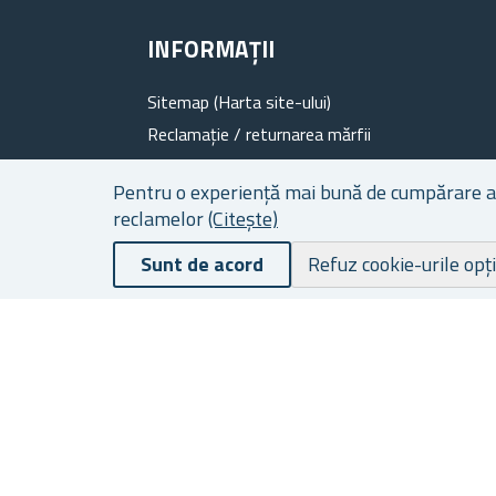
INFORMAȚII
Sitemap (Harta site-ului)
Reclamație / returnarea mărfii
Evaluare de produs
Pentru o experiență mai bună de cumpărare a ca
Despre noi
reclamelor
(Citește)
Program de fidelitate
Sunt de acord
Termeni de livrare și plată
Refuz cookie-urile opț
Protecția datelor cu caracter personal
Termenii si Condițiile Generale
Fișiere cookie
Contacte