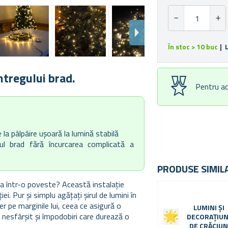
În stoc > 10 buc
| 
ntregului brad.
Pentru ac
 la pâlpâire ușoară la lumină stabilă
gul brad fără încurcarea complicată a
PRODUSE SIMIL
a într-o poveste? Această instalație
i. Pur și simplu agățați șirul de lumini în
ber pe marginile lui, ceea ce asigură o
LUMINI ȘI
a nesfârșit și împodobiri care durează o
DECORAȚIUN
DE CRĂCIU