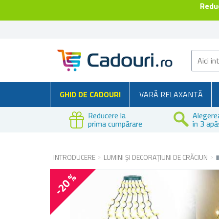
Reduc
GHID DE CADOURI
VARĂ RELAXANTĂ
Reducere la
Alegere
prima cumpărare
în 3 apă
INTRODUCERE
LUMINI ȘI DECORAȚIUNI DE CRĂCIUN
-20 %