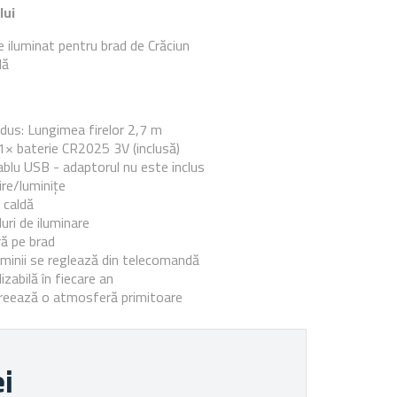
lui
e iluminat pentru brad de Crăciun
dă
e
dus: Lungimea firelor 2,7 m
× baterie CR2025 3V (inclusă)
ablu USB - adaptorul nu este inclus
ire/luminițe
 caldă
ri de iluminare
ră pe brad
uminii se reglează din telecomandă
lizabilă în fiecare an
creează o atmosferă primitoare
ei