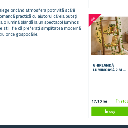
alege oricând atmosfera potrivită stării
omandă practică cu ajutorul căreia puteți
-
5
4
la o lumină blândă la un spectacol luminos
%
e stil, fie că preferați simplitatea modernă
ntru orice gospodărie.
GHIRLANDĂ
LUMINOASĂ 2 M -
FRUNZE VERZI
17,10 lei
În sto