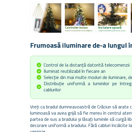
Controler inclus
Instalare ușoară
Poate fi comutat între intensitățile de iluminare cu ajutorul telecomenzii.
Lanțul se prinde în partea de sus și se lasă pe lateralele bradului.
Frumoasă iluminare de-a lungul î
Control de la distanță datorită telecomenzii
Iluminat reutilizabil în fiecare an
Selecție din mai multe moduri de iluminare, de
Distribuție uniformă a luminilor pe între
cablurilor
Vreți ca bradul dumneavoastră de Crăciun să arate c
luminoasă va avea grijă să fie mereu în centrul atenție
partea de sus a bradului și lăsați luminile să curgă li
decorare uniformă a bradului. Fără cabluri încâlcite l
veșnicie.