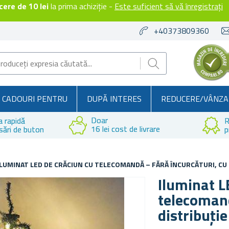
ere de 10 lei
la prima achiziție -
Este suficient să vă înregistrați
+40373809360
CADOURI PENTRU
DUPĂ INTERES
REDUCERE/VÂNZA
Doar
a rapidă
R
16 lei cost de livrare
sări de buton
p
ILUMINAT LED DE CRĂCIUN CU TELECOMANDĂ – FĂRĂ ÎNCURCĂTURI, CU
Iluminat L
telecomand
distribuți