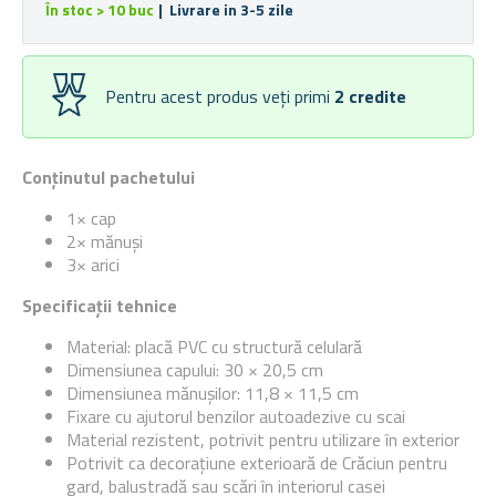
În stoc > 10 buc
| Livrare in 3-5 zile
Pentru acest produs veți primi
2
credite
Conținutul pachetului
1× cap
2× mănuși
3× arici
Specificații tehnice
Material:
placă PVC cu structură celulară
Dimensiunea capului: 30 × 20,5 cm
Dimensiunea mănușilor: 11,8 × 11,5 cm
Fixare cu ajutorul benzilor autoadezive cu scai
Material rezistent, potrivit pentru utilizare în exterior
Potrivit ca decorațiune exterioară de Crăciun pentru
gard, balustradă sau scări în interiorul casei