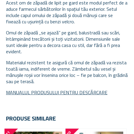
Acest om de zăpadă de lipit pe gard este modul perfect de a
aduce farmecul sărbătorilor în spațiul tău exterior. Setul
include capul omului de zăpadă și două mănuși care se
fixează cu ușurință cu benzi velcro.
Omul de zăpadă „se așază” pe gard, balustradă sau scări,
întâmpinând trecătorii și toți vizitatorii. Dimensiunile sale
sunt ideale pentru a decora casa cu stil, dar fără a fi prea
evident.
Materialul rezistent te asigură că omul de zăpadă va rezista
toată iarna, indiferent de vreme. Zâmbetul său vesel și
mănușile roșii vor însenina orice loc – fie pe balcon, în grădină
sau pe terasă.
MANUALUL PRODUSULUI PENTRU DESCĂRCARE
PRODUSE SIMILARE
-
1
1
-
2
0