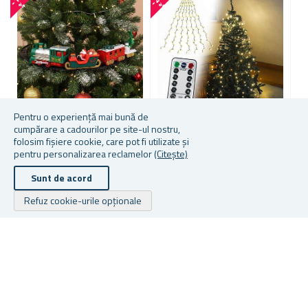
%
%
Pentru o experiență mai bună de
cumpărare a cadourilor pe site-ul nostru,
folosim fișiere cookie, care pot fi utilizate și
TRENULEȚ DE CRĂCIUN
ILUMINAT LED DE CRĂCIUN
A
pentru personalizarea reclamelor
(Citește)
PENTRU BRAD
CU TELECOMANDĂ – FĂRĂ
Z
ÎNCURCĂTURI, CU
F
Sunt de acord
DISTRIBUȚIE UNIFORMĂ A
LUMINIȚELOR
Refuz cookie-urile opționale
În stoc
În stoc
În
167,39 lei
96,16 lei
8,