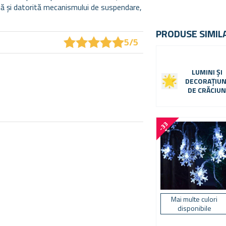
pidă și datorită mecanismului de suspendare,
PRODUSE SIMIL
★
★
★
★
★
★
★
★
★
★
5/5
LUMINI ȘI
DECORAȚIUN
DE CRĂCIU
-
3
3
%
Mai multe culori
disponibile