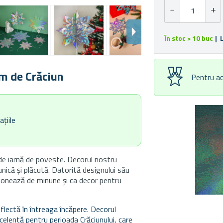
În stoc > 10 buc
| 
m de Crăciun
Pentru ac
țiile
e iarnă de poveste. Decorul nostru
ică și plăcută. Datorită designului său
cționează de minune și ca decor pentru
flectă în întreaga încăpere. Decorul
elentă pentru perioada Crăciunului, care