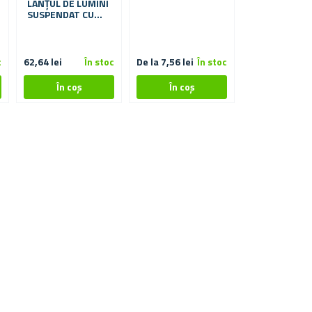
LUMINOASĂ 
LANȚUL DE LUMINI
LEMN - FULGI DE
CRĂCIUN
SUSPENDAT CU
ZĂPADĂ
FULGI DE ZĂPADĂ
c
62,64 lei
În stoc
De la 7,56 lei
În stoc
31,22 lei