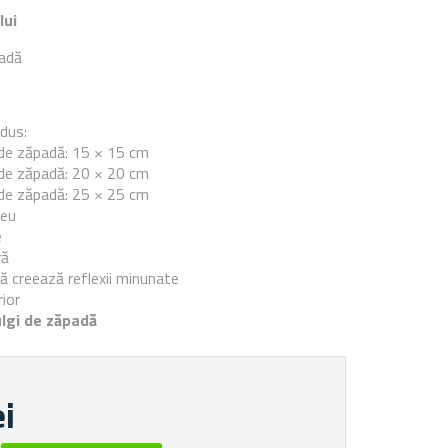
lui
padă
e
dus:
 de zăpadă: 15 × 15 cm
 de zăpadă: 20 × 20 cm
 de zăpadă: 25 × 25 cm
beu
e
ră
dă creează reflexii minunate
rior
ulgi de zăpadă
ei