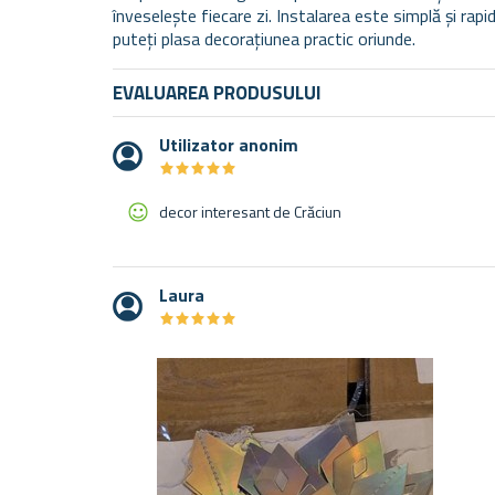
înveselește fiecare zi. Instalarea este simplă și ra
puteți plasa decorațiunea practic oriunde.
EVALUAREA PRODUSULUI
Utilizator anonim
★
★
★
★
★
★
★
★
★
★
decor interesant de Crăciun
Laura
★
★
★
★
★
★
★
★
★
★