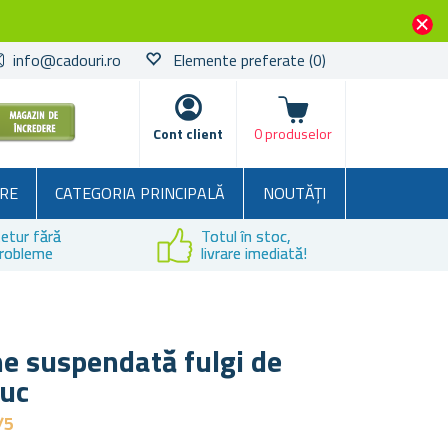
info@cadouri.ro
Elemente preferate
(0)
Coșul
Cont client
0 produselor
RE
CATEGORIA PRINCIPALĂ
NOUTĂȚI
etur fără
Totul în stoc,
robleme
livrare imediată!
e suspendată fulgi de
buc
/5