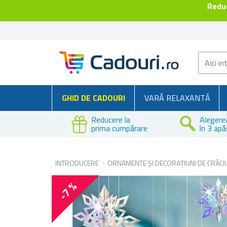
Reduc
GHID DE CADOURI
VARĂ RELAXANTĂ
Reducere la
Alegere
prima cumpărare
în 3 apă
INTRODUCERE
ORNAMENTE ȘI DECORAȚIUNI DE CRĂCI
-7 %