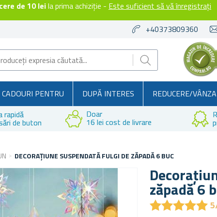
ere de 10 lei
la prima achiziție -
Este suficient să vă înregistrați
+40373809360
CADOURI PENTRU
DUPĂ INTERES
REDUCERE/VÂNZA
Doar
a rapidă
R
16 lei cost de livrare
sări de buton
p
UN
DECORAȚIUNE SUSPENDATĂ FULGI DE ZĂPADĂ 6 BUC
Decorațiun
zăpadă 6 
★
★
★
★
★
★
★
★
★
★
5