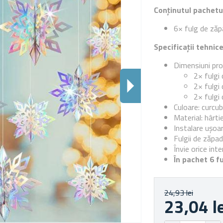
Conținutul pachetu
6× fulg de ză
Specificații tehnic
Dimensiuni pro
2× fulgi
2× fulgi
2× fulgi
Culoare: curcu
Material: hârti
Instalare ușoa
Fulgii de zăpa
Învie orice inte
În pachet 6 f
24,93 lei
23,04 l