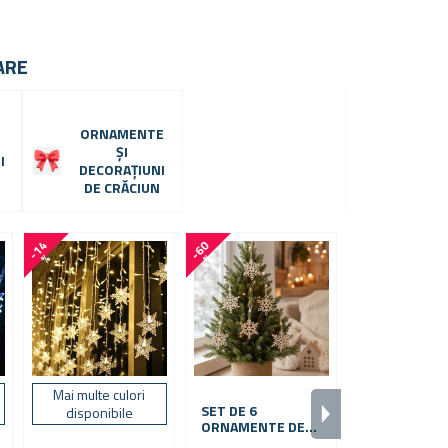
ARE
ORNAMENTE
ȘI
I
DECORAȚIUNI
N
DE CRĂCIUN
-6 %
-
1
4
-
6
0
%
%
Mai multe culori
Více variant n
SET DE 6
disponibile
ORNAMENTE DE
BANDA
CRĂCIUN DIN