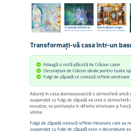
Creează reflexii minunate.
Decorațiuni originale
Montare și instalare ușoară în locul dorit
Decorațiuni pentru Crăciun și sărbătorile de iarnă
Transformați-vă casa într-un bas
Adaugă o notă plăcută de Crăciun casei
Decorațiuni de Crăciun ideale pentru toate spa
Fulgi de zăpadă ce creează reflexii uimitoare
Aduceți în casa dumneavoastră o atmosferă unică d
suspendat cu fulgi de zăpadă va crea o atmosferă un
inovator, se potrivește în diferite interioare și fun
vitrine.
Fulgii de zăpadă creează reflexii minunate care se re
suspendat cu fulgi de zăpadă este o decorațiune exc