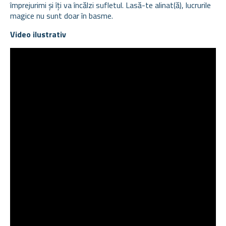
împrejurimi și îți va încălzi sufletul. Lasă-te alinat(ă), lucrurile
magice nu sunt doar în basme.
Video ilustrativ