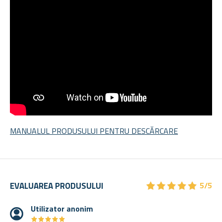
MANUALUL PRODUSULUI PENTRU DESCĂRCARE
★
★
★
★
★
★
★
★
★
★
EVALUAREA PRODUSULUI
5/5
Utilizator anonim
★
★
★
★
★
★
★
★
★
★