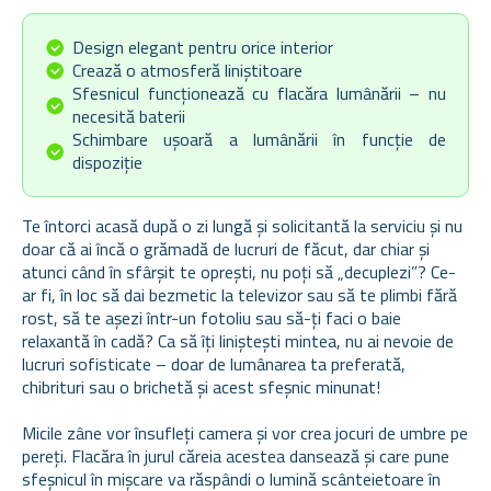
Design elegant pentru orice interior
Crează o atmosferă liniștitoare
Sfesnicul funcționează cu flacăra lumânării – nu
necesită baterii
Schimbare ușoară a lumânării în funcție de
dispoziție
Te întorci acasă după o zi lungă și solicitantă la serviciu și nu
doar că ai încă o grămadă de lucruri de făcut, dar chiar și
atunci când în sfârșit te oprești, nu poți să „decuplezi”? Ce-
ar fi, în loc să dai bezmetic la televizor sau să te plimbi fără
rost, să te așezi într-un fotoliu sau să-ți faci o baie
relaxantă în cadă? Ca să îți liniștești mintea, nu ai nevoie de
lucruri sofisticate – doar de lumânarea ta preferată,
chibrituri sau o brichetă și acest sfeșnic minunat!
Micile zâne vor însufleți camera și vor crea jocuri de umbre pe
pereți. Flacăra în jurul căreia acestea dansează și care pune
sfeșnicul în mișcare va răspândi o lumină scânteietoare în