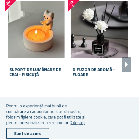
-
2
0
-
1
4
%
%
SUPORT DE LUMÂNARE DE
DIFUZOR DE AROMĂ -
D
CEAI - PISICUȚĂ
FLOARE
L
În stoc
În stoc
În
Pentru o experiență mai bună de
cumpărare a cadourilor pe site-ul nostru,
24,72 lei
17,81 lei
17
folosim fișiere cookie, care pot fi utilizate și
pentru personalizarea reclamelor
(Citește)
Sunt de acord
Drepturile de autor © 2026 Cadouri.ro. Toate drepturile rezervate.