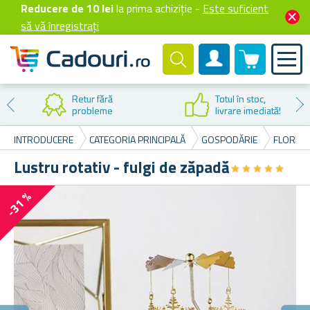
Reducere de 10 lei
la prima achiziție -
Este suficient
să vă înregistrați
0 produselor
Cont client
Retur fără
Totul în stoc,
probleme
livrare imediată!
INTRODUCERE
CATEGORIA PRINCIPALĂ
GOSPODĂRIE
FLORI Ș
Lustru rotativ - fulgi de zăpadă
★
★
★
★
★
★
★
★
★
★
-31 %