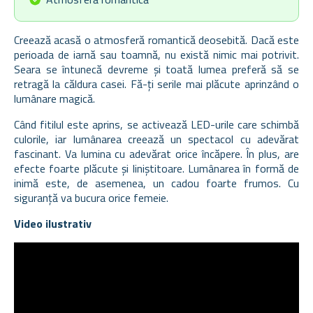
Creează acasă o atmosferă romantică deosebită. Dacă este
perioada de iarnă sau toamnă, nu există nimic mai potrivit.
Seara se întunecă devreme și toată lumea preferă să se
retragă la căldura casei.
Fă-ți serile mai plăcute aprinzând o
lumânare magică.
Când fitilul este aprins, se activează LED-urile care schimbă
culorile, iar lumânarea creează un spectacol cu adevărat
fascinant. Va lumina cu adevărat orice încăpere. În plus, are
efecte foarte plăcute și liniștitoare. Lumânarea în formă de
inimă este, de asemenea, un cadou foarte frumos. Cu
siguranță va bucura orice femeie.
Video ilustrativ