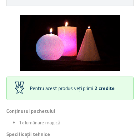
Pentru acest produs veți primi
2
credite
Conținutul pachetului
1x lumânare magică
Specificații tehnice