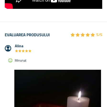
★
★
★
★
★
★
★
★
★
★
EVALUAREA PRODUSULUI
5/5
Alina
★
★
★
★
★
★
★
★
★
★
Minunat