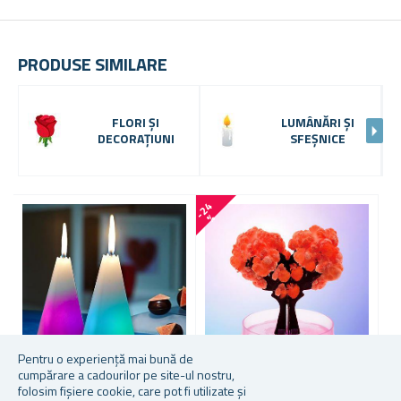
PRODUSE SIMILARE
FLORI ȘI
LUMÂNĂRI ȘI
DECORAȚIUNI
SFEȘNICE
-
2
4
-
2
0
%
Pentru o experiență mai bună de
cumpărare a cadourilor pe site-ul nostru,
folosim fișiere cookie, care pot fi utilizate și