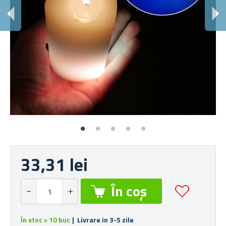
V
Ofe
33,31 lei
În stoc > 10 buc
| Livrare in 3-5 zile