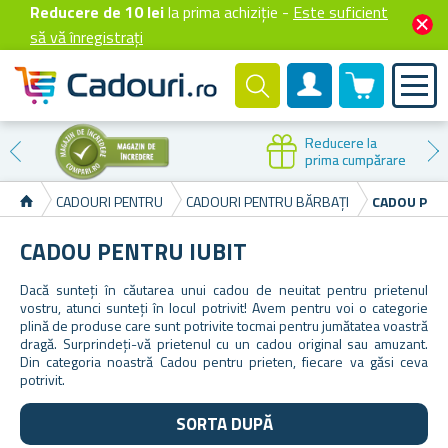
Reducere de 10 lei
la prima achiziție -
Este suficient
să vă înregistrați
0 produselor
Cont client
Reducere la
prima cumpărare
CADOURI PENTRU
CADOURI PENTRU BĂRBAȚI
CADOU PEN
CADOU PENTRU IUBIT
Dacă sunteți în căutarea unui cadou de neuitat pentru prietenul
vostru, atunci sunteți în locul potrivit! Avem pentru voi o categorie
plină de produse care sunt potrivite tocmai pentru jumătatea voastră
dragă. Surprindeți-vă prietenul cu un cadou original sau amuzant.
Din categoria noastră Cadou pentru prieten, fiecare va găsi ceva
potrivit.
SORTA DUPĂ