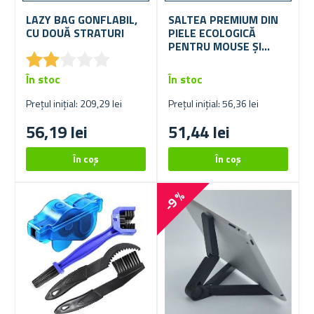
LAZY BAG GONFLABIL,
SALTEA PREMIUM DIN
CU DOUĂ STRATURI
PIELE ECOLOGICĂ
PENTRU MOUSE ȘI
★
★
★
★
★
★
★
★
★
★
TASTATURĂ 80X40 CM
În stoc
În stoc
Prețul inițial: 209,29 lei
Prețul inițial: 56,36 lei
56,19 lei
51,44 lei
-9 %