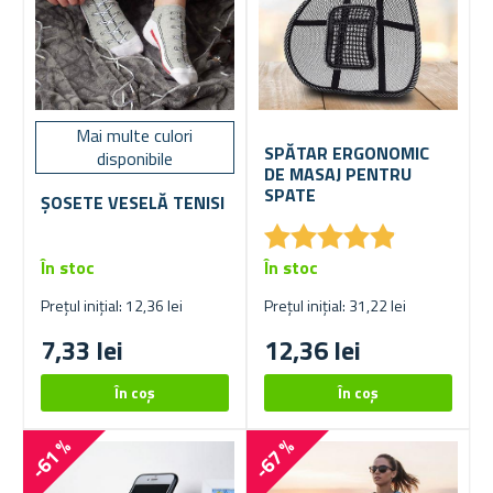
Mai multe culori
SPĂTAR ERGONOMIC
disponibile
DE MASAJ PENTRU
SPATE
ȘOSETE VESELĂ TENISI
★
★
★
★
★
★
★
★
★
★
În stoc
În stoc
Prețul inițial: 12,36 lei
Prețul inițial: 31,22 lei
7,33 lei
12,36 lei
-61 %
-67 %