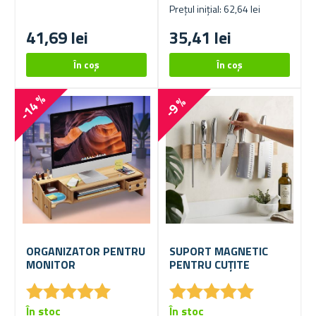
Prețul inițial: 62,64 lei
41,69 lei
35,41 lei
-14 %
-9 %
ORGANIZATOR PENTRU
SUPORT MAGNETIC
MONITOR
PENTRU CUȚITE
★
★
★
★
★
★
★
★
★
★
★
★
★
★
★
★
★
★
★
★
În stoc
În stoc