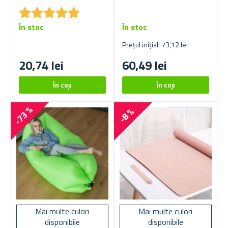
★
★
★
★
★
★
★
★
★
★
În stoc
În stoc
Prețul inițial: 73,12 lei
20,74 lei
60,49 lei
-73 %
-8 %
Mai multe culori
Mai multe culori
disponibile
disponibile