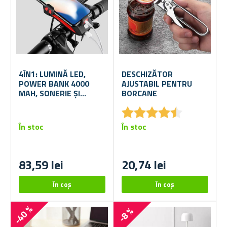
4ÎN1: LUMINĂ LED,
DESCHIZĂTOR
POWER BANK 4000
AJUSTABIL PENTRU
MAH, SONERIE ȘI
BORCANE
SUPORT PENTRU
★
★
★
★
★
★
★
★
★
★
TELEFON PENTRU
BICICLETĂ
În stoc
În stoc
83,59 lei
20,74 lei
-40 %
-8 %