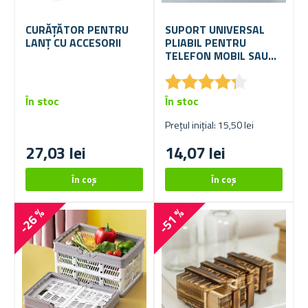
CURĂȚĂTOR PENTRU
SUPORT UNIVERSAL
LANȚ CU ACCESORII
PLIABIL PENTRU
TELEFON MOBIL SAU
TABLETA
★
★
★
★
★
★
★
★
★
★
În stoc
În stoc
Prețul inițial: 15,50 lei
27,03 lei
14,07 lei
-26 %
-51 %