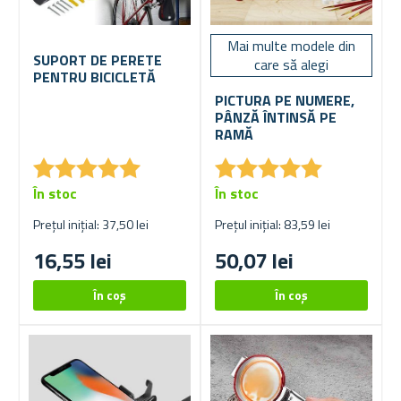
Mai multe modele din
SUPORT DE PERETE
care să alegi
PENTRU BICICLETĂ
PICTURA PE NUMERE,
PÂNZĂ ÎNTINSĂ PE
RAMĂ
★
★
★
★
★
★
★
★
★
★
★
★
★
★
★
★
★
★
★
★
În stoc
În stoc
Prețul inițial: 37,50 lei
Prețul inițial: 83,59 lei
16,55 lei
50,07 lei