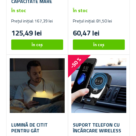
CAPACITATE MARE
În stoc
În stoc
Prețul inițial: 167,39 lei
Prețul inițial: 81,50 lei
125,49 lei
60,47 lei
-50 %
LUMINĂ DE CITIT
SUPORT TELEFON CU
PENTRU GÂT
ÎNCĂRCARE WIRELESS