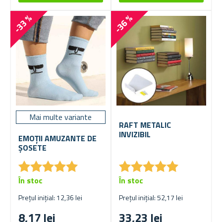
-33 %
-36 %
Mai multe variante
RAFT METALIC
INVIZIBIL
EMOȚII AMUZANTE DE
ȘOSETE
★
★
★
★
★
★
★
★
★
★
★
★
★
★
★
★
★
★
★
★
În stoc
În stoc
Prețul inițial: 12,36 lei
Prețul inițial: 52,17 lei
8,17 lei
33,23 lei