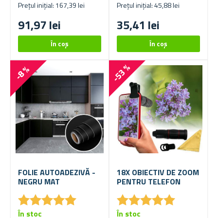
Prețul inițial: 167,39 lei
Prețul inițial: 45,88 lei
91,97 lei
35,41 lei
-53 %
-8 %
FOLIE AUTOADEZIVĂ -
18X OBIECTIV DE ZOOM
NEGRU MAT
PENTRU TELEFON
★
★
★
★
★
★
★
★
★
★
★
★
★
★
★
★
★
★
★
★
În stoc
În stoc