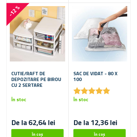
-12 %
CUTIE/RAFT DE
SAC DE VIDAT - 80 X
DEPOZITARE PE BIROU
100
CU 2 SERTARE
★
★
★
★
★
★
★
★
★
★
În stoc
În stoc
De la 62,64 lei
De la 12,36 lei