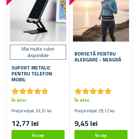
Mai multe culori
BORSETĂ PENTRU
disponibile
ALERGARE - NEAGRĂ
SUPORT METALIC
PENTRU TELEFON
MOBIL
★
★
★
★
★
★
★
★
★
★
★
★
★
★
★
★
★
★
★
★
În stoc
În stoc
Prețul inițial: 33,31 lei
Prețul inițial: 29,12 lei
12,77 lei
9,45 lei