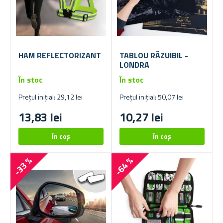
HAM REFLECTORIZANT
TABLOU RĂZUIBIL -
LONDRA
În stoc
În stoc
Prețul inițial: 29,12 lei
Prețul inițial: 50,07 lei
13,83 lei
10,27 lei
-33 %
-64 %