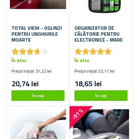
TOTAL VIEW - OGLINZI
ORGANIZATOR DE
PENTRU UNGHIURILE
CĂLĂTORIE PENTRU
MOARTE
ELECTRONICE - MARE
★
★
★
★
★
★
★
★
★
★
★
★
★
★
★
★
★
★
★
★
În stoc
În stoc
Prețul inițial: 31,22 lei
Prețul inițial: 52,17 lei
20,74 lei
18,65 lei
-51 %