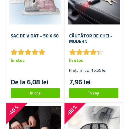
SAC DE VIDAT - 50 X 60
CĂUTĂTOR DE CHEI -
MODERN
★
★
★
★
★
★
★
★
★
★
★
★
★
★
★
★
★
★
★
★
În stoc
În stoc
Prețul inițial: 16,55 lei
De la 6,08 lei
7,96 lei
-40 %
-60 %