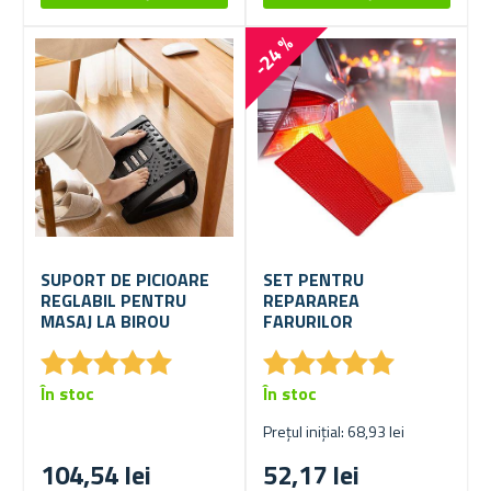
-24 %
SUPORT DE PICIOARE
SET PENTRU
REGLABIL PENTRU
REPARAREA
MASAJ LA BIROU
FARURILOR
★
★
★
★
★
★
★
★
★
★
★
★
★
★
★
★
★
★
★
★
În stoc
În stoc
Prețul inițial: 68,93 lei
104,54 lei
52,17 lei