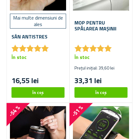
Mai multe dimensiuni de
MOP PENTRU
ales
SPĂLAREA MAȘINII
SÂN ANTISTRES
★
★
★
★
★
★
★
★
★
★
★
★
★
★
★
★
★
★
★
★
În stoc
În stoc
Prețul inițial: 39,60 lei
16,55 lei
33,31 lei
-54 %
-51 %