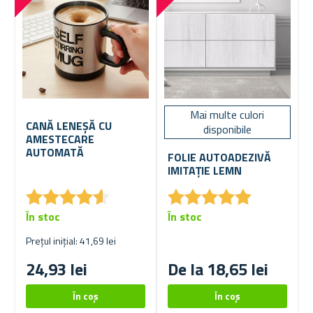
Mai multe culori
CANĂ LENEȘĂ CU
disponibile
AMESTECARE
AUTOMATĂ
FOLIE AUTOADEZIVĂ
IMITAȚIE LEMN
★
★
★
★
★
★
★
★
★
★
★
★
★
★
★
★
★
★
★
★
În stoc
În stoc
Prețul inițial: 41,69 lei
24,93 lei
De la 18,65 lei