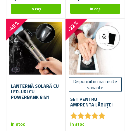
-45 %
-22 %
Disponibil în mai multe
LANTERNĂ SOLARĂ CU
variante
LED-URI CU
POWERBANK 8IN1
SET PENTRU
AMPRENTA LĂBUȚEI
★
★
★
★
★
★
★
★
★
★
În stoc
În stoc