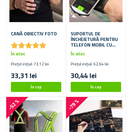
CANĂ OBIECTIV FOTO
SUPORTUL DE
ÎNCHEIETURĂ PENTRU
★
★
★
★
★
★
★
★
★
★
TELEFON MOBIL CU
ROTIRE
În stoc
În stoc
Prețul inițial: 73,12 lei
Prețul inițial: 62,64 lei
33,31 lei
30,44 lei
-52 %
-79 %