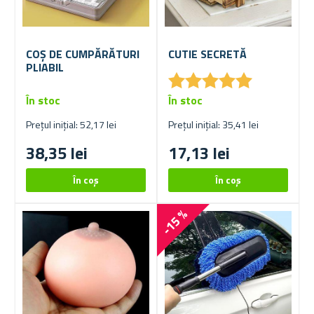
COȘ DE CUMPĂRĂTURI
CUTIE SECRETĂ
PLIABIL
★
★
★
★
★
★
★
★
★
★
În stoc
În stoc
Prețul inițial: 52,17 lei
Prețul inițial: 35,41 lei
38,35 lei
17,13 lei
-15 %