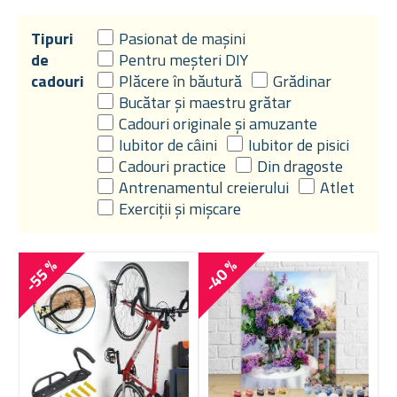
Tipuri
Pasionat de mașini
de
Pentru meșteri DIY
cadouri
Plăcere în băutură
Grădinar
Bucătar și maestru grătar
Cadouri originale și amuzante
Iubitor de câini
Iubitor de pisici
Cadouri practice
Din dragoste
Antrenamentul creierului
Atlet
Exerciții și mișcare
-55 %
-40 %