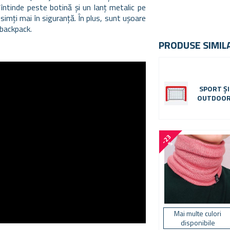
întinde peste botină și un lanț metalic pe
simți mai în siguranță. În plus, sunt ușoare
 backpack.
PRODUSE SIMIL
SPORT ȘI
OUTDOO
-
2
3
%
Mai multe culori
disponibile