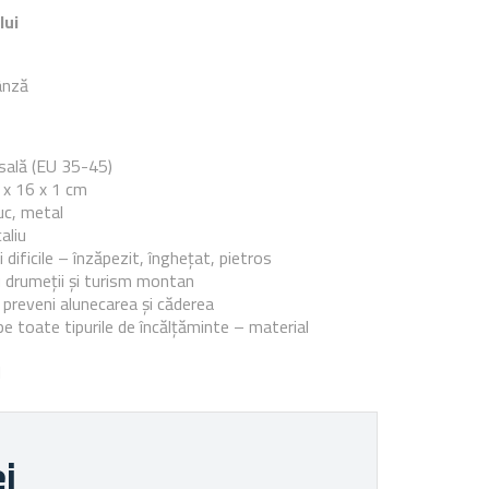
lui
ânză
e
sală (EU 35-45)
 x 16 x 1 cm
uc, metal
aliu
 dificile – înzăpezit, înghețat, pietros
u drumeții și turism montan
 preveni alunecarea și căderea
e toate tipurile de încălțăminte – material
l
ei