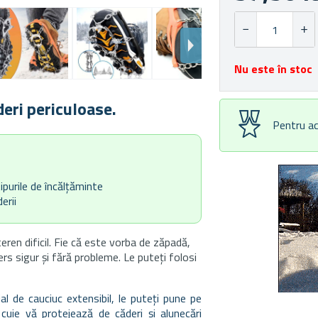
Nu este în stoc
eri periculoase.
Pentru ac
ipurile de încălțăminte
erii
eren dificil. Fie că este vorba de zăpadă,
ers sigur și fără probleme. Le puteți folosi
al de cauciuc extensibil, le puteți pune pe
 cuie vă protejează de căderi și alunecări