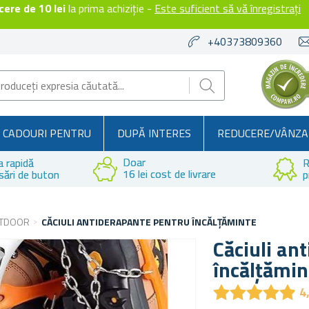
ere de 10 lei
la prima achiziție -
Este suficient să vă înregistrați
+40373809360
CADOURI PENTRU
DUPĂ INTERES
REDUCERE/VÂNZA
Doar
a rapidă
R
16 lei cost de livrare
sări de buton
p
UTDOOR
CĂCIULI ANTIDERAPANTE PENTRU ÎNCĂLȚĂMINTE
Căciuli an
încălțămin
★
★
★
★
★
★
★
★
★
★
4