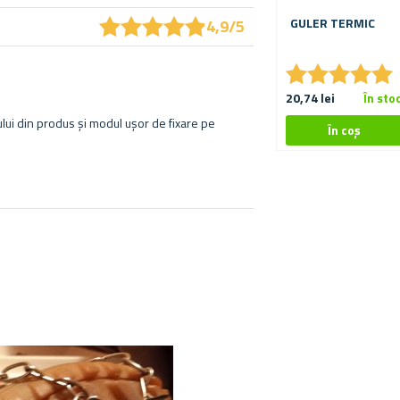
★
★
★
★
★
★
★
★
★
★
GULER TERMIC
4,9/5
★
★
★
★
★
★
★
★
★
★
20,74 lei
În sto
lului din produs și modul ușor de fixare pe