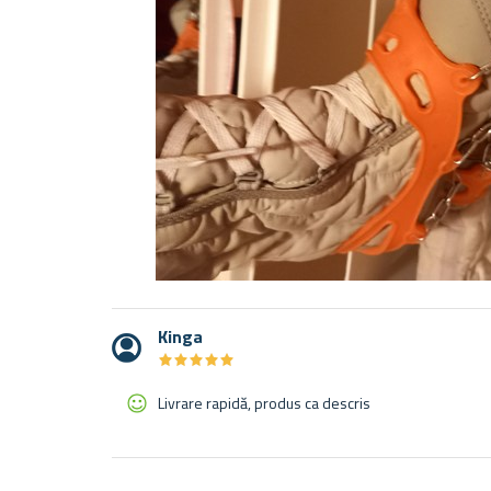
Kinga
★
★
★
★
★
★
★
★
★
★
Livrare rapidă, produs ca descris