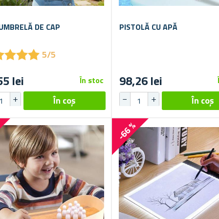
 UMBRELĂ DE CAP
PISTOLĂ CU APĂ
★
★
★
★
★
★
★
★
5/5
55 lei
98,26 lei
În stoc
%
-66 %