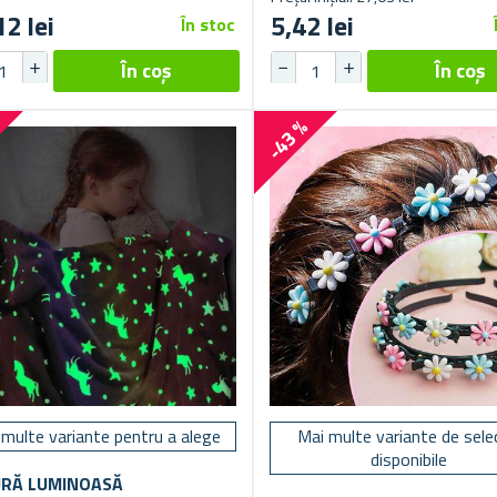
12 lei
5,42 lei
În stoc
%
-43 %
 multe variante pentru a alege
Mai multe variante de sele
disponibile
RĂ LUMINOASĂ