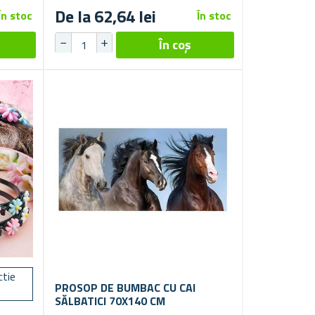
De la 62,64 lei
În stoc
În stoc
ctie
PROSOP DE BUMBAC CU CAI
SĂLBATICI 70X140 CM