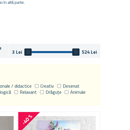
i în altă parte.
e
3
Lei
524
Lei
onale / didactice
Creativ
Desenat
 logică
Relaxant
Drăguțe
Animale
-40 %