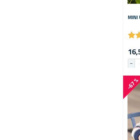
MINI
★
★
16,
-67 