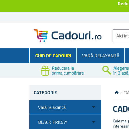
Reduc
GHID DE CADOURI
VARĂ RELAXANTĂ
Reducere la
Alegere
prima cumpărare
în 3 apă
CATEGORIE
CA
CAD
Vară relaxantă
Cele mai 
BLACK FRIDAY
interesan