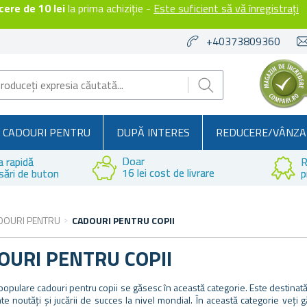
ere de 10 lei
la prima achiziție -
Este suficient să vă înregistrați
+40373809360
CADOURI PENTRU
DUPĂ INTERES
REDUCERE/VÂNZA
Doar
a rapidă
R
16 lei cost de livrare
sări de buton
p
DOURI PENTRU
CADOURI PENTRU COPII
OURI PENTRU COPII
populare cadouri pentru copii se găsesc în această categorie. Este destinată a
te noutăți și jucării de succes la nivel mondial. În această categorie veți gă