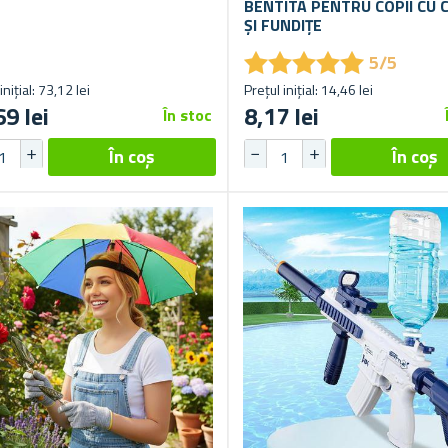
BENTITA PENTRU COPII CU C
ȘI FUNDIȚE
★
★
★
★
★
★
★
★
★
★
5/5
inițial: 73,12 lei
Prețul inițial: 14,46 lei
69 lei
8,17 lei
În stoc