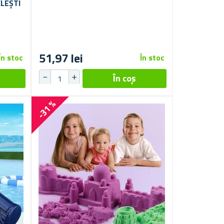
LEȘTI
51,97 lei
În stoc
În stoc
-31 %