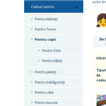
jucării di
Cadouri pentru
Pentru bărbați
Pentru femei
De 
Pentru copii
Pentru fete
Vârst
Pentru băieți
Tipur
Pentru părinți
de
cadou
Pentru îndrăgostiți
Pentru câini
Pentru bucurie