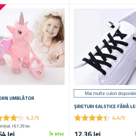
%
Mai multe culori disponibi
ORN UMBLĂTOR
ȘIRETURI EALSTICE FĂRĂ L
★
★
★
★
★
★
★
★
★
★
★
★
★
★
★
★
★
★
4,2/5
4,4/5
inițial: 167,39 lei
64 lei
12,36 lei
În stoc