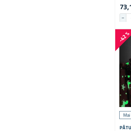
73,
-42 
Mai
PĂTU