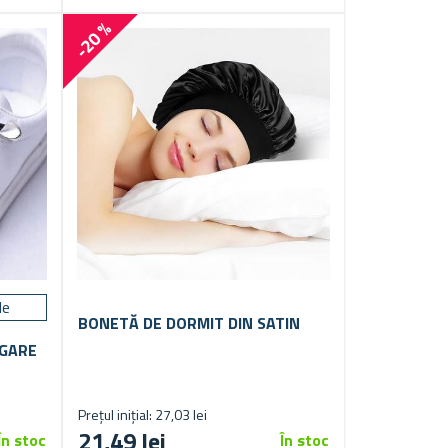
-20 %
le
BONETĂ DE DORMIT DIN SATIN
EGARE
Prețul inițial: 27,03 lei
21,49 lei
În stoc
În stoc