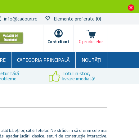
info@cadouri.ro
Elemente preferate
(0)
Coșul
Cont client
0 produselor
RE
CATEGORIA PRINCIPALĂ
NOUTĂȚI
etur fără
Totul în stoc,
robleme
livrare imediată!
tât băieților, cât și fetelor. Ne străduim să oferim cele mai
si așadar jucării clasice, seturi de construcție interactive,