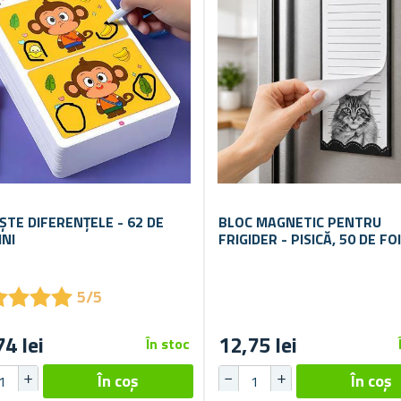
ȘTE DIFERENȚELE - 62 DE
BLOC MAGNETIC PENTRU
INI
FRIGIDER - PISICĂ, 50 DE FOI
★
★
★
★
★
★
★
★
5/5
74 lei
12,75 lei
În stoc