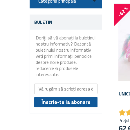
Categoria principală
-62 
BULETIN
Doriți să vă abonați la buletinul
nostru informativ? Datorită
buletinului nostru informativ
veți primi informații periodice
despre noile produse,
reducerile și produsele
interesante.
UNIC
★
★
Prețul 
62,