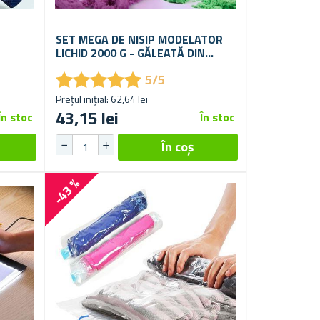
SET MEGA DE NISIP MODELATOR
LICHID 2000 G - GĂLEATĂ DIN
PLASTIC
★
★
★
★
★
★
★
★
★
★
5/5
Prețul inițial: 62,64 lei
43,15 lei
În stoc
În stoc
-43 %