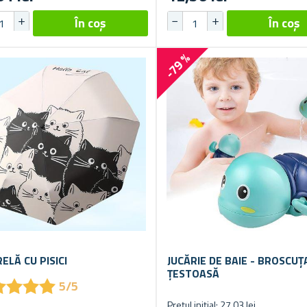
-79 %
ELĂ CU PISICI
JUCĂRIE DE BAIE - BROSCUȚ
ȚESTOASĂ
★
★
★
★
★
★
★
★
5/5
Prețul inițial: 27,03 lei