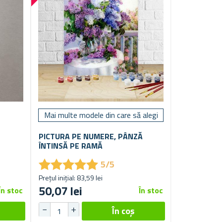
Mai multe modele din care să alegi
PICTURA PE NUMERE, PÂNZĂ
ÎNTINSĂ PE RAMĂ
★
★
★
★
★
★
★
★
★
★
5/5
Prețul inițial: 83,59 lei
50,07 lei
În stoc
În stoc