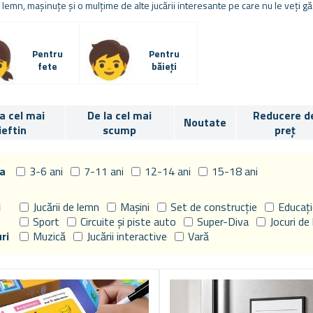
n lemn, mașinuțe și o mulțime de alte jucării interesante pe care nu le veți găs
Pentru
Pentru
fete
băieți
la cel mai
De la cel mai
Reducere d
Noutate
ieftin
scump
preț
a
3-6 ani
7-11 ani
12-14 ani
15-18 ani
i
Jucării de lemn
Mașini
Set de construcție
Educați
Sport
Circuite și piste auto
Super-Diva
Jocuri de
ri
Muzică
Jucării interactive
Vară