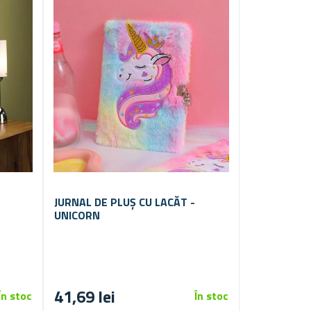
JURNAL DE PLUȘ CU LACĂT -
UNICORN
41,69 lei
În stoc
În stoc