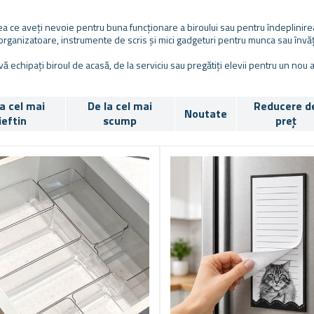
ea ce aveți nevoie pentru buna funcționare a biroului sau pentru îndeplinirea s
 organizatoare, instrumente de scris și mici gadgeturi pentru munca sau învăț
 vă echipați biroul de acasă, de la serviciu sau pregătiți elevii pentru un nou
la cel mai
De la cel mai
Reducere d
Noutate
ieftin
scump
preț