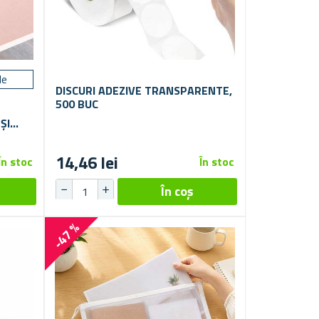
le
DISCURI ADEZIVE TRANSPARENTE,
500 BUC
ȘI
14,46 lei
În stoc
În stoc
-47 %