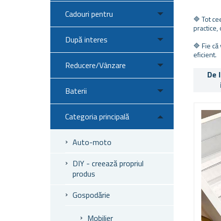
Cadouri pentru
🔷 Tot ce
practice,
După interes
🔷 Fie că
eficient.
Reducere/Vânzare
De 
Baterii
Categoria principală
Auto-moto
DIY - creează propriul
produs
Gospodărie
Mobilier