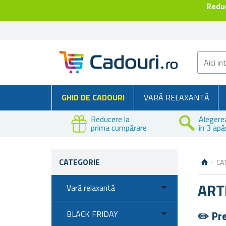
Reduc
GHID DE CADOURI
VARĂ RELAXANTĂ
Reducere la
Alegere
prima cumpărare
în 3 apă
CATEGORIE
CA
ART
Vară relaxantă
BLACK FRIDAY
✏️ Pre