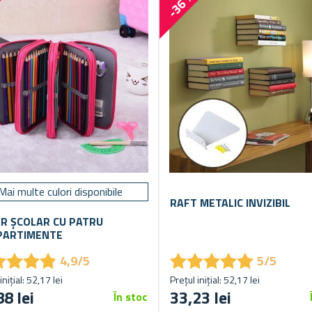
%
-36 %
Mai multe culori disponibile
RAFT METALIC INVIZIBIL
R ȘCOLAR CU PATRU
PARTIMENTE
★
★
★
★
★
★
★
★
★
★
★
★
★
★
★
★
★
★
4,9/5
5/5
inițial: 52,17 lei
Prețul inițial: 52,17 lei
88 lei
33,23 lei
În stoc