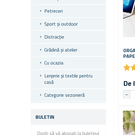
Petreceri
Sport și outdoor
Distracție
Grădină și atelier
ORGA
PAPE
Cu ocazia
★
★
Lenjerie și textile pentru
De l
casă
Categorie sezonieră
BULETIN
Doriți să vă abonați la buletinul