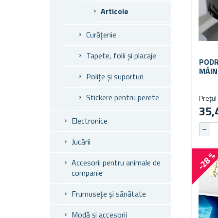
Articole
Curățenie
Tapete, folii și placaje
PODR
MÂIN
Polițe și suporturi
Stickere pentru perete
Prețul 
35,
Electronice
Jucării
-28 
Accesorii pentru animale de
companie
Frumusețe și sănătate
Modă și accesorii