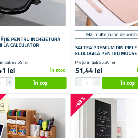
Mai multe culori disponibi
ĂȚIE PENTRU ÎNCHEIETURA
II LA CALCULATOR
SALTEA PREMIUM DIN PIELE
ECOLOGICĂ PENTRU MOUSE 
TASTATURĂ 80X40 CM
inițial: 83,59 lei
Prețul inițial: 56,36 lei
41 lei
51,44 lei
În stoc
%
-48 %