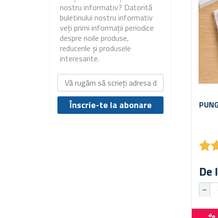
nostru informativ? Datorită
buletinului nostru informativ
veți primi informații periodice
despre noile produse,
reducerile și produsele
interesante.
PUNG
★
★
De l