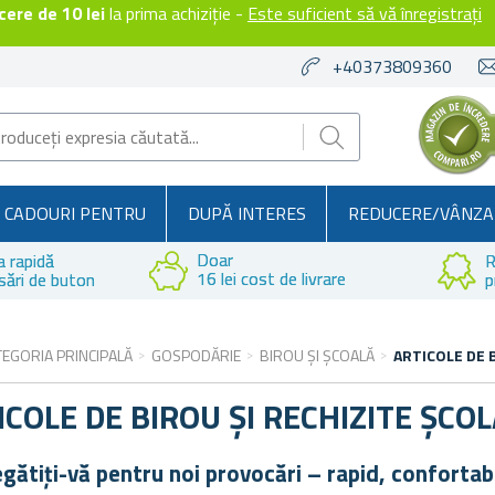
ere de 10 lei
la prima achiziție -
Este suficient să vă înregistrați
+40373809360
CADOURI PENTRU
DUPĂ INTERES
REDUCERE/VÂNZA
Doar
a rapidă
R
16 lei cost de livrare
sări de buton
p
TEGORIA PRINCIPALĂ
GOSPODĂRIE
BIROU ȘI ȘCOALĂ
ARTICOLE DE 
ICOLE DE BIROU ȘI RECHIZITE ȘCO
gătiți-vă pentru noi provocări – rapid, confortabil