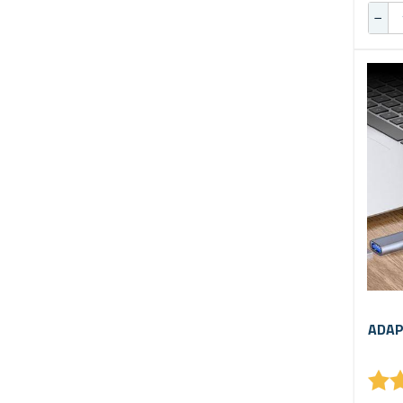
ADAP
★
★