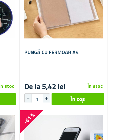
PUNGĂ CU FERMOAR A4
De la 5,42 lei
În stoc
În stoc
-61 %