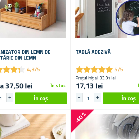
NIZATOR DIN LEMN DE
TABLĂ ADEZIVĂ
TĂRIE DIN LEMN
★
★
★
★
★
★
★
★
★
★
★
★
★
★
★
★
★
★
4,3/5
5/5
Prețul inițial: 33,31 lei
a 37,50 lei
17,13 lei
În stoc
-60 %