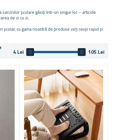
arcinilor școlare găsiți într-un singur loc – articole
area de zi cu zi.
 an școlar, cu gama noastră de produse veți reuși rapid și
e
4
Lei
105
Lei