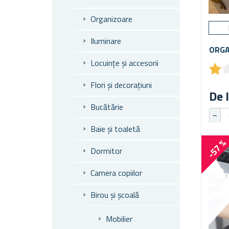
Organizoare
Iluminare
ORGA
Locuințe și accesorii
★
★
Flori și decorațiuni
De l
Bucătărie
Baie și toaletă
-57 
Dormitor
Camera copiilor
Birou și școală
Mobilier