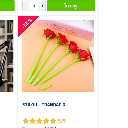
-33 %
STILOU - TRANDAFIR
★
★
★
★
★
★
★
★
★
★
5/5