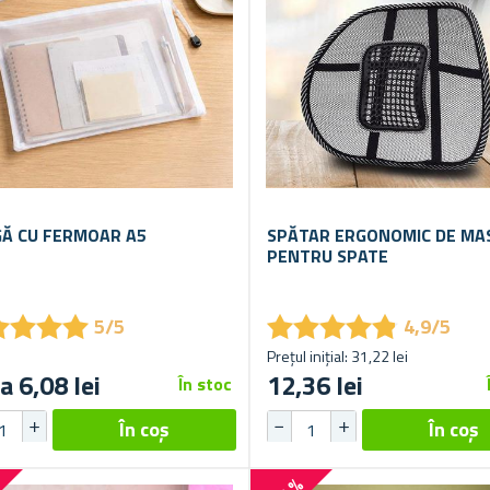
Ă CU FERMOAR A5
SPĂTAR ERGONOMIC DE MA
PENTRU SPATE
★
★
★
★
★
★
★
★
★
★
★
★
★
★
★
★
★
★
5/5
4,9/5
Prețul inițial: 31,22 lei
a 6,08 lei
12,36 lei
În stoc