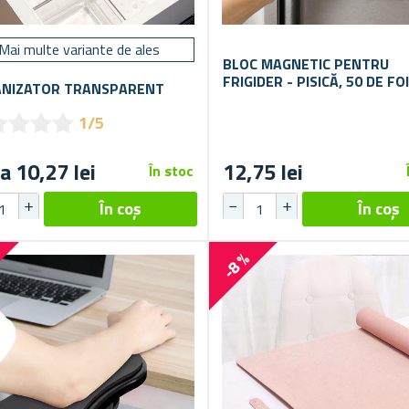
Mai multe variante de ales
BLOC MAGNETIC PENTRU
FRIGIDER - PISICĂ, 50 DE FOI
NIZATOR TRANSPARENT
★
★
★
★
★
★
★
★
1/5
a 10,27 lei
12,75 lei
În stoc
%
-8 %