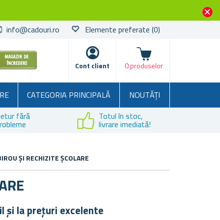
info@cadouri.ro
Elemente preferate
(0)
Coșul
Cont client
0 produselor
RE
CATEGORIA PRINCIPALĂ
NOUTĂȚI
etur fără
Totul în stoc,
robleme
livrare imediată!
BIROU ȘI RECHIZITE ȘCOLARE
LARE
 și la prețuri excelente