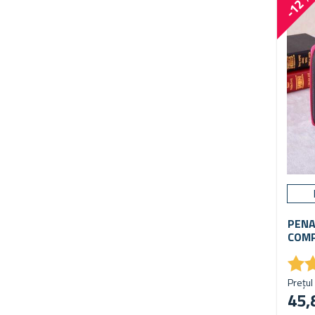
-12 
PENA
COM
★
★
Prețul 
45,