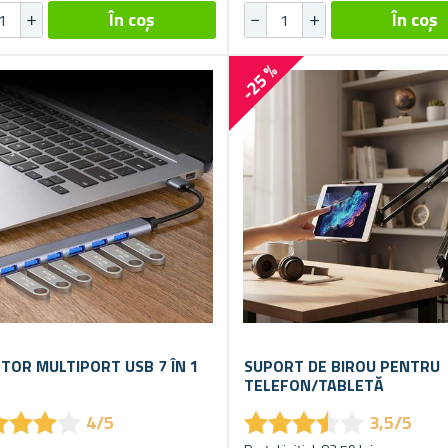
-25 %
TOR MULTIPORT USB 7 ÎN 1
SUPORT DE BIROU PENTRU
TELEFON/TABLETĂ
★
★
★
★
★
★
★
★
★
★
★
★
★
★
★
★
★
★
4/5
3,5/5