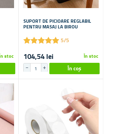
SUPORT DE PICIOARE REGLABIL
PENTRU MASAJ LA BIROU
★
★
★
★
★
★
★
★
★
★
5/5
104,54 lei
În stoc
În stoc