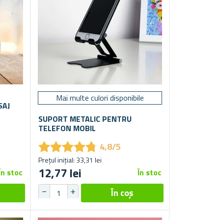
Mai multe culori disponibile
SAJ
SUPORT METALIC PENTRU
TELEFON MOBIL
★
★
★
★
★
★
★
★
★
★
4,8/5
Prețul inițial: 33,31 lei
12,77 lei
În stoc
În stoc