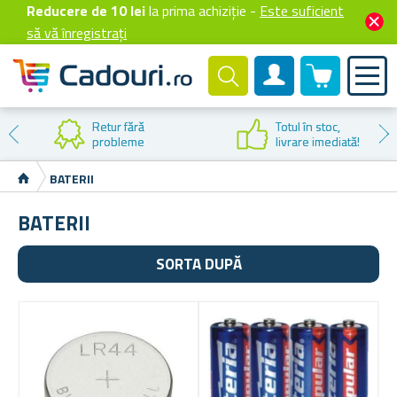
Reducere de 10 lei
la prima achiziție -
Este suficient
să vă înregistrați
0 produselor
Cont client
Retur fără
Totul în stoc,
probleme
livrare imediată!
BATERII
BATERII
SORTA DUPĂ