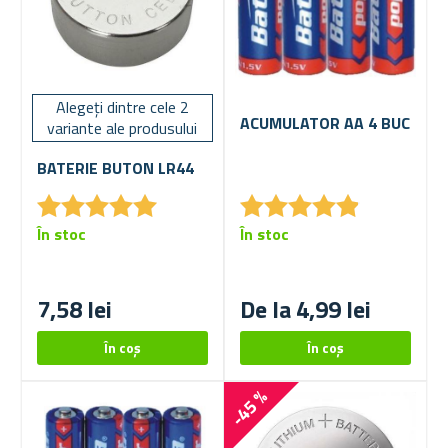
Alegeți dintre cele 2
ACUMULATOR AA 4 BUC
variante ale produsului
BATERIE BUTON LR44
★
★
★
★
★
★
★
★
★
★
★
★
★
★
★
★
★
★
★
★
În stoc
În stoc
7,58 lei
De la 4,99 lei
-45 %