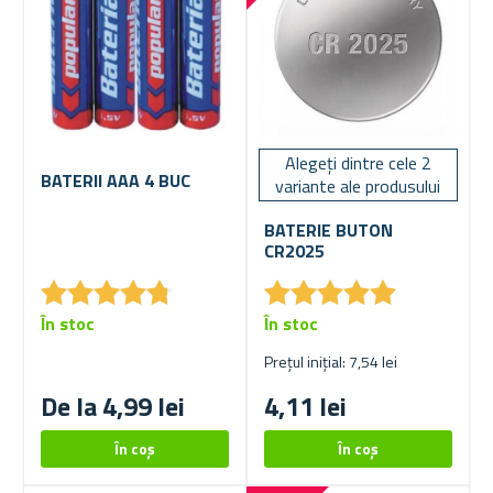
Alegeți dintre cele 2
BATERII AAA 4 BUC
variante ale produsului
BATERIE BUTON
CR2025
★
★
★
★
★
★
★
★
★
★
★
★
★
★
★
★
★
★
★
★
În stoc
În stoc
Prețul inițial: 7,54 lei
De la 4,99 lei
4,11 lei