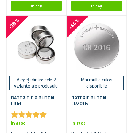
-38 %
-44 %
Alegeți dintre cele 2
Mai multe culori
variante ale produsului
disponibile
BATERIE TIP BUTON
BATERIE BUTON
LR43
CR2016
★
★
★
★
★
★
★
★
★
★
În stoc
În stoc