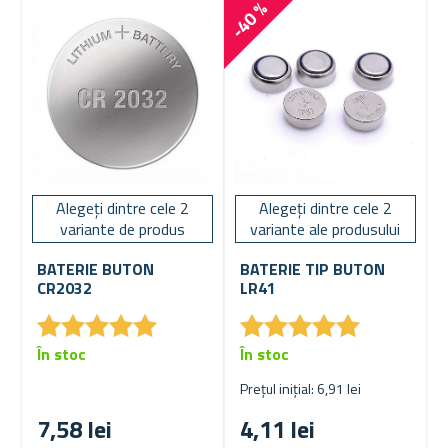
-40 %
Alegeți dintre cele 2
Alegeți dintre cele 2
variante de produs
variante ale produsului
BATERIE BUTON
BATERIE TIP BUTON
CR2032
LR41
★
★
★
★
★
★
★
★
★
★
★
★
★
★
★
★
★
★
★
★
În stoc
În stoc
Prețul inițial: 6,91 lei
7,58 lei
4,11 lei