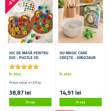
-6 %
JOC DE MASĂ PENTRU
OU MAGIC CARE
DOI - PUZZLE 3D
CREȘTE - DINOZAUR
★
★
★
★
★
★
★
★
★
★
În stoc
În stoc
Prețul inițial: 41,69 lei
38,87 lei
14,91 lei