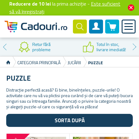
Reducere de 10 lei
la prima achiziție -
Este suficient
să vă înregistrați
0 produselor
Cont client
Redu
l în stoc,
prim
rare imediată!
CATEGORIA PRINCIPALĂ
JUCĂRII
PUZZLE
PUZZLE
Distracție perfectă acasă? Ei bine, bineînțeles, puzzle-urile! O
activitate care nu vă va plictisi prea curând și de care vă puteți bucura
singuri sau cu întreaga familie. Aruncați o privire la categoria noastră
și alegeți puzzle-ul care cu siguranță vă va plăcea!
SORTA DUPĂ