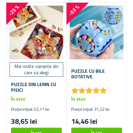
-25 %
-53 %
Mai multe variante din
PUZZLE CU BILE
care sa alegi
ROTATIVE
PUZZLE DIN LEMN CU
★
★
★
★
★
★
★
★
★
★
PISICI
În stoc
În stoc
Prețul inițial: 52,17 lei
Prețul inițial: 31,22 lei
38,65 lei
14,46 lei