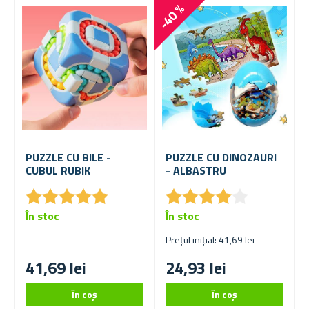
-40 %
PUZZLE CU BILE -
PUZZLE CU DINOZAURI
CUBUL RUBIK
- ALBASTRU
★
★
★
★
★
★
★
★
★
★
★
★
★
★
★
★
★
★
★
★
În stoc
În stoc
Prețul inițial: 41,69 lei
41,69 lei
24,93 lei