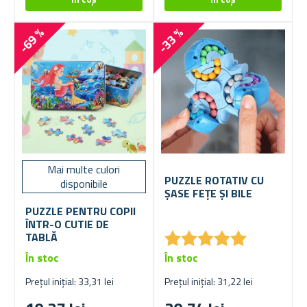
-69 %
-33 %
Mai multe culori
PUZZLE ROTATIV CU
disponibile
ȘASE FEȚE ȘI BILE
PUZZLE PENTRU COPII
ÎNTR-O CUTIE DE
★
★
★
★
★
★
★
★
★
★
TABLĂ
În stoc
În stoc
Prețul inițial: 33,31 lei
Prețul inițial: 31,22 lei