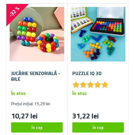
-32 %
JUCĂRIE SENZORIALĂ -
PUZZLE IQ 3D
BILE
★
★
★
★
★
★
★
★
★
★
În stoc
În stoc
Prețul inițial: 15,29 lei
10,27 lei
31,22 lei