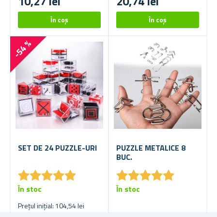
10,27 lei
20,74 lei
-54 %
SET DE 24 PUZZLE-URI
PUZZLE METALICE 8
BUC.
★
★
★
★
★
★
★
★
★
★
★
★
★
★
★
★
★
★
★
★
În stoc
În stoc
Prețul inițial: 104,54 lei