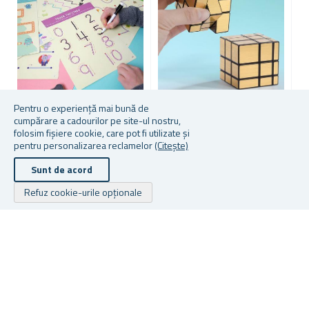
Pentru o experiență mai bună de
cumpărare a cadourilor pe site-ul nostru,
FIȘE DE LUCRU PENTRU
CUBUL LUI RUBIK - MIRROR
U
folosim fișiere cookie, care pot fi utilizate și
PREȘCOLARI 24 BUC
CUBE
pentru personalizarea reclamelor
(Citește)
Sunt de acord
★
★
★
★
★
★
★
★
★
★
Refuz cookie-urile opționale
În stoc
În stoc
În
40,31 lei
14,96 lei
73
Drepturile de autor © 2026 Cadouri.ro. Toate drepturile rezervate.
Powered by
nopCommerce