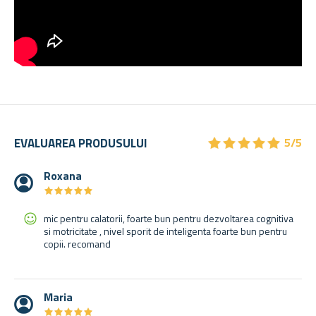
★
★
★
★
★
★
★
★
★
★
EVALUAREA PRODUSULUI
5/5
Roxana
★
★
★
★
★
★
★
★
★
★
mic pentru calatorii, foarte bun pentru dezvoltarea cognitiva
si motricitate , nivel sporit de inteligenta foarte bun pentru
copii. recomand
Maria
★
★
★
★
★
★
★
★
★
★