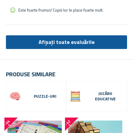
Este foarte frumos! Copiii lor le place foarte mult.
Afișați toate evaluările
PRODUSE SIMILARE
JUCĂRII
PUZZLE-URI
EDUCATIVE
-
5
4
-
4
2
%
%