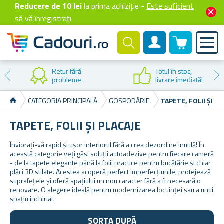
Reducere de 10 lei
la prima achiziție -
Este suficient
să vă înregistrați
0 produselor
Cont client
Reducere la
prima cumpărare
CATEGORIA PRINCIPALĂ
GOSPODĂRIE
TAPETE, FOLII ȘI PL
TAPETE, FOLII ȘI PLACAJE
Înviorați-vă rapid și ușor interiorul fără a crea dezordine inutilă! În
această categorie veți găsi soluții autoadezive pentru fiecare cameră
- de la tapete elegante până la folii practice pentru bucătărie și chiar
plăci 3D stilate. Acestea acoperă perfect imperfecțiunile, protejează
suprafețele și oferă spațiului un nou caracter fără a fi necesară o
renovare. O alegere ideală pentru modernizarea locuinței sau a unui
spațiu închiriat.
SORTA DUPĂ