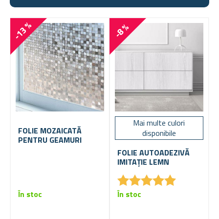
-13 %
-8 %
Mai multe culori
FOLIE MOZAICATĂ
disponibile
PENTRU GEAMURI
FOLIE AUTOADEZIVĂ
IMITAȚIE LEMN
★
★
★
★
★
★
★
★
★
★
În stoc
În stoc