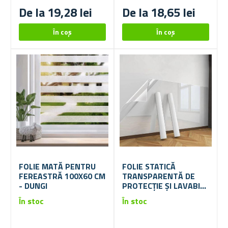
De la 19,28 lei
De la 18,65 lei
FOLIE MATĂ PENTRU
FOLIE STATICĂ
FEREASTRĂ 100X60 CM
TRANSPARENTĂ DE
- DUNGI
PROTECȚIE ȘI LAVABILĂ
PENTRU PERETE
În stoc
În stoc
60X200 CM