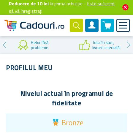
Reducere de 10 lei
la prima achiziție -
Este suficient
să vă înregistrați
0 produselor
Cont client
Retur fără
Totul în stoc,
probleme
livrare imediată!
PROFILUL MEU
Nivelul actual în programul de
fidelitate
Bronze