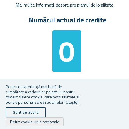
Mai multe informații despre programul de loialitate
Numărul actual de credite
0
credite
A mergeți la pagina cu credite
Pentru o experiență mai bună de
cumpărare a cadourilor pe site-ul nostru,
folosim fișiere cookie, care pot fi utilizate și
pentru personalizarea reclamelor
(Citește)
Drepturile de autor © 2026 Cadouri.ro. Toate drepturile rezervate.
Sunt de acord
Powered by
nopCommerce
Refuz cookie-urile opționale