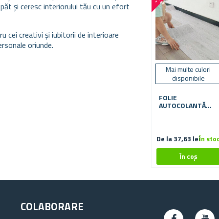
%
păt și ceresc interiorului tău cu un efort
ei creativi și iubitorii de interioare
ersonale oriunde.
Mai multe culori
disponibile
FOLIE
AUTOCOLANTĂ
PENTRU
PARDOSEALĂ
200X60 CM
De la 37,63 lei
În sto
COLABORARE