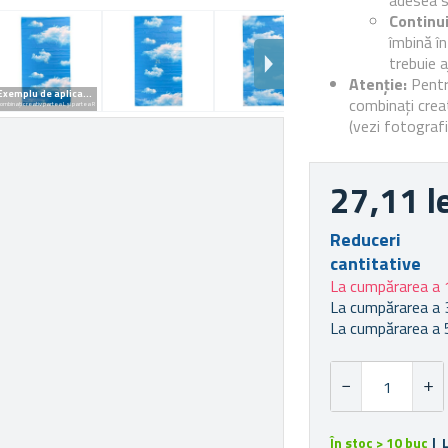
adesea s
Continui
îmbină î
trebuie 
Atenție:
Pentr
Exemplu de aplicație
combinați creat
ombinați creativ partea L și partea R
(vezi fotografi
27,11 l
Reduceri
cantitative
La cumpărarea a 
La cumpărarea a 
La cumpărarea a 
În stoc > 10 buc
| 