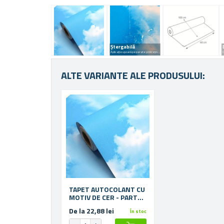
Ștergabilă
Aplicație ușoară pe perete și întreținere ușoară
C
ALTE VARIANTE ALE PRODUSULUI:
TAPET AUTOCOLANT CU
MOTIV DE CER - PARTEA
DREAPTĂ
De la 22,88 lei
În stoc