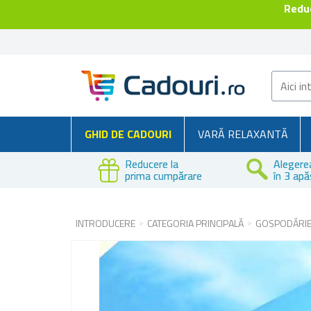
Reduc
GHID DE CADOURI
VARĂ RELAXANTĂ
Reducere la
Alegere
prima cumpărare
în 3 apă
INTRODUCERE
CATEGORIA PRINCIPALĂ
GOSPODĂRI