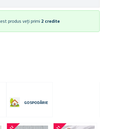
est produs veți primi
2
credite
GOSPODĂRIE
-
1
2
-
2
1