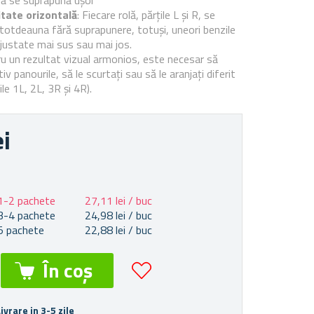
ă se suprapună ușor
tate orizontală
: Fiecare rolă, părțile L și R, se
ntotdeauna fără suprapunere, totuși, uneori benzile
ajustate mai sus sau mai jos.
u un rezultat vizual armonios, este necesar să
Continuitatea modelului:
iv panourile, să le scurtați sau să le aranjați diferit
Fiecare rolă este tăiată neregulat, modelul trebuie asamblat.
ile 1L, 2L, 3R și 4R).
ei
1-2 pachete
27,11 lei / buc
3-4 pachete
24,98 lei / buc
5 pachete
22,88 lei / buc
Livrare in 3-5 zile