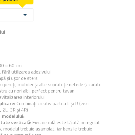
lui
e
00 × 60 cm
 fără utilizarea adezivului
pă și ușor de șters
u pereți, mobilier și alte suprafețe netede și curate
tru cu nori albi, perfect pentru tavan
vitalizarea interiorului
plicare:
Combinați creativ partea L și R (vezi
, 2L, 3R și 4R)
 modelului:
tate verticală
: Fiecare rolă este tăiată neregulat
s, modelul trebuie asamblat, iar benzile trebuie