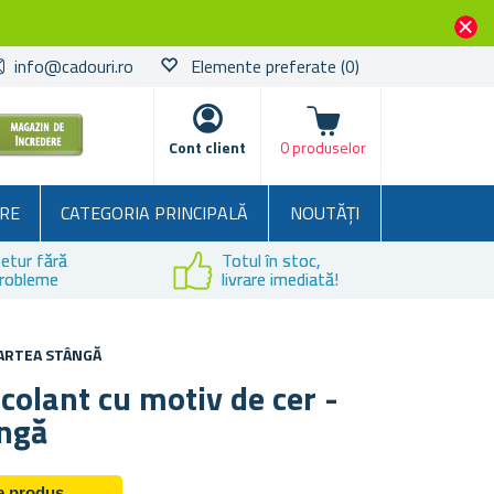
info@cadouri.ro
Elemente preferate
(0)
Coșul
Cont client
0 produselor
RE
CATEGORIA PRINCIPALĂ
NOUTĂȚI
etur fără
Totul în stoc,
robleme
livrare imediată!
PARTEA STÂNGĂ
colant cu motiv de cer -
ângă
de produs