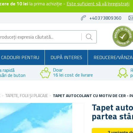
ere de 10 lei
la prima achiziție -
Este suficient să vă înregistrați
+40373809360
CADOURI PENTRU
DUPĂ INTERES
REDUCERE/VÂNZA
Doar
a rapidă
R
16 lei cost de livrare
sări de buton
p
E
TAPETE, FOLII ȘI PLACAJE
TAPET AUTOCOLANT CU MOTIV DE CER - 
Tapet auto
partea st
2 variante 