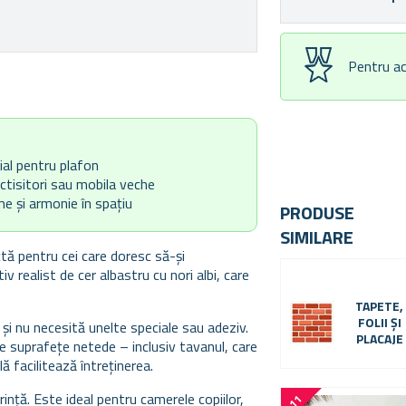
Pentru ac
ial pentru plafon
ictisitori sau mobila veche
e și armonie în spațiu
PRODUSE
SIMILARE
tă pentru cei care doresc să-și
v realist de cer albastru cu nori albi, care
TAPETE,
FOLII ȘI
și nu necesită unelte speciale sau adeziv.
PLACAJE
te suprafețe netede – inclusiv tavanul, care
ă facilitează întreținerea.
urință. Este ideal pentru camerele copiilor,
-
1
1