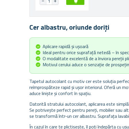
Cer albastru, oriunde doriți
Aplicare rapidă și ușoară
Ideal pentru orice suprafață netedă – în spec
O modalitate excelentă de a înviora pereții pl
Motivul cerului aduce o senzație de prospețim
Tapetul autocolant cu motiv cer este soluția perfec
reîmprospăteze rapid și ușor interiorul. Oferă un moti
aduce liniște și confort în spațiu.
Datorită stratului autocolant, aplicarea este simplă 
Se potrivește perfect pentru pereți, mobilier sau al
se transformă într-un cer albastru. Suprafața lavabil
În cazul în care te plictisește, îl poți îndepărta cu uș