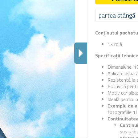
partea stângă
Conținutul pachetu
1× rolă
Specificații tehnic
Dimensiune: 1
Aplicare ușoară
Rezistentă la a
Potrivită pentr
Motiv cer albas
Ideală pentru re
Exemplu de a
fotografiile 1L
Continuitatea
Continui
sus și jo