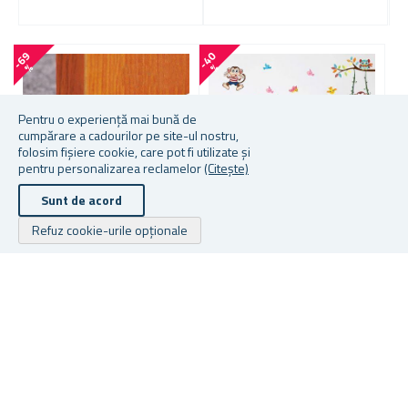
-
6
9
-
4
0
-
2
7
%
%
Pentru o experiență mai bună de
cumpărare a cadourilor pe site-ul nostru,
folosim fișiere cookie, care pot fi utilizate și
pentru personalizarea reclamelor
(Citește)
Sunt de acord
Refuz cookie-urile opționale
Mai multe culori disponibile
STICKERE DE PERETE -
3
MAIMUȚE VESELE
BARĂ PENTRU UȘĂ
★
★
★
★
★
★
★
★
★
★
În stoc
În stoc
În
De la 8,17 lei
12,36 lei
De