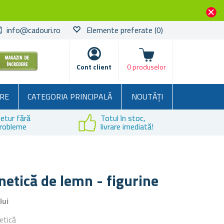
info@cadouri.ro
Elemente preferate
(0)
Coșul
Cont client
0 produselor
RE
CATEGORIA PRINCIPALĂ
NOUTĂȚI
etur fără
Totul în stoc,
robleme
livrare imediată!
etică de lemn - figurine
lui
etică