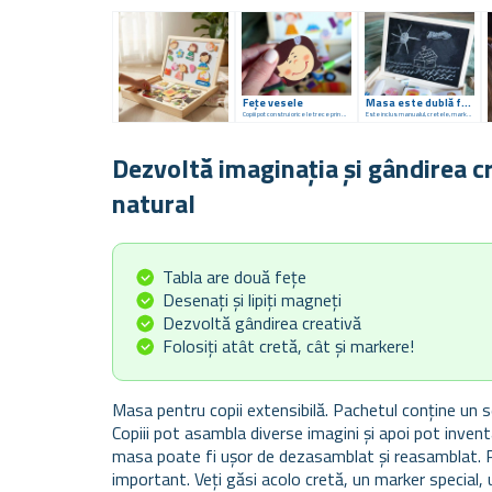
Fețe vesele
Masa este dublă față-verso
Copiii pot construi orice le trece prin minte
Este inclus manualul, cretele, markerul și buretele
Dezvoltă imaginația și gândirea cre
natural
Tabla are două fețe
Desenați și lipiți magneți
Dezvoltă gândirea creativă
Folosiți atât cretă, cât și markere!
Masa pentru copii extensibilă. Pachetul conține un 
Copiii pot asambla diverse imagini și apoi pot invent
masa poate fi ușor de dezasamblat și reasamblat. 
important. Veți găsi acolo cretă, un marker special,