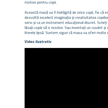
motive pentru copii.
Această masă va fi îndrăgită de orice copil, fie că e
dezvoltă excelent imaginația și creativitatea copiilor
servi și ca un instrument educațional discret. Scrie
lăsați copiii să o rezolve. Sau inventați un cuvânt și
literele lipsă. Suntem siguri că masa va oferi multe o
Video ilustrativ