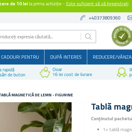
ere de 10 lei
la prima achiziție -
Este suficient să vă înregistrați
+40373809360
CADOURI PENTRU
DUPĂ INTERES
REDUCERE/VÂNZA
Doar
a rapidă
R
16 lei cost de livrare
sări de buton
p
TABLĂ MAGNETICĂ DE LEMN - FIGURINE
Tablă magn
Conținutul pachetu
1× tablă magn