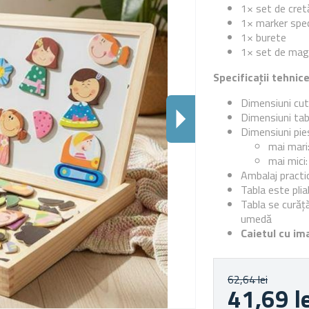
1× set de cret
1× marker spec
1× burete
1× set de magn
Specificații tehnic
Dimensiuni cut
Dimensiuni tab
Dimensiuni pie
mai mari
mai mic
Ambalaj practi
Tabla este plia
Tabla se curăță
umedă
Caietul cu ima
62,64 lei
41,69 l