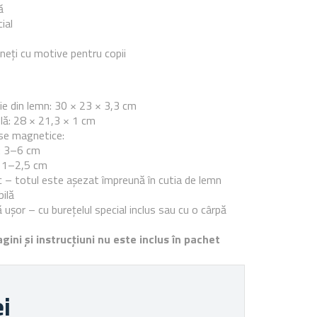
ă
ial
eți cu motive pentru copii
e
ie din lemn: 30 × 23 × 3,3 cm
lă: 28 × 21,3 × 1 cm
se magnetice:
: 3–6 cm
i: 1–2,5 cm
c – totul este așezat împreună în cutia de lemn
bilă
 ușor – cu burețelul special inclus sau cu o cârpă
gini și instrucțiuni nu este inclus în pachet
ei