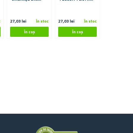
LEMN PENTRU
COPII
COPII - ANIMALE
c
27,03 lei
În stoc
27,03 lei
În stoc
31,96 lei