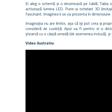
Ei aleg o schemă și o desenează pe tablă. Tabla s
activează lumina LED. Pune-și ochelarii 3D (inclu
fascinant. Imaginea li se va prezenta în dimensiune
Imaginația nu are limite, așa că își pot crea și pro
consideră de cuviință. Apoi va fi pentru ei o dist
ștearsă cu o cârpă umedă (de asemenea inclusă), și 
Video ilustrativ: