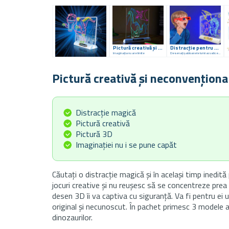
Pictură creativă și neconvențională
Distracție pentru copiii dumneavoastră
Imaginația nu are limite
Desenați șabloanele lumii acvatice sau ale dinozaurilor pe tablă.
Pictură creativă și neconvenționa
Distracție magică
Pictură creativă
Pictură 3D
Imaginației nu i se pune capăt
Căutați o distracție magică și în același timp inedită
jocuri creative și nu reușesc să se concentreze prea
desen 3D îi va captiva cu siguranță. Va fi pentru ei 
original și necunoscut. În pachet primesc 3 modele al
dinozaurilor.