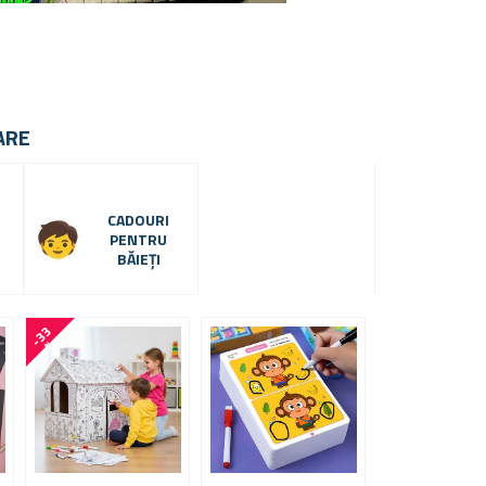
ARE
CADOURI
PENTRU
BĂIEȚI
-
3
3
%