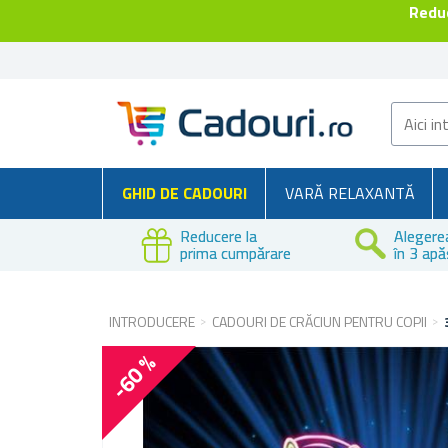
Reduc
GHID DE CADOURI
VARĂ RELAXANTĂ
Reducere la
Alegere
prima cumpărare
în 3 apă
INTRODUCERE
CADOURI DE CRĂCIUN PENTRU COPII
-60 %