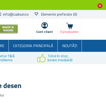
info@cadouri.ro
Elemente preferate
(0)
Coșul
Cont client
0 produselor
RE
CATEGORIA PRINCIPALĂ
NOUTĂȚI
etur fără
Totul în stoc,
robleme
livrare imediată!
e desen
lui