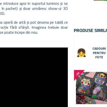
e introduce apoi în suportul luminos și se
și în pachet) și doar urmăresc show-ul 3D
 3D.
pria operă de artă și pot desena pe tablă ce
racție fără sfârșit. Imaginea trebuie doar
PRODUSE SIMIL
se poate începe din nou.
CADOURI
PENTRU
FETE
-
3
0
%