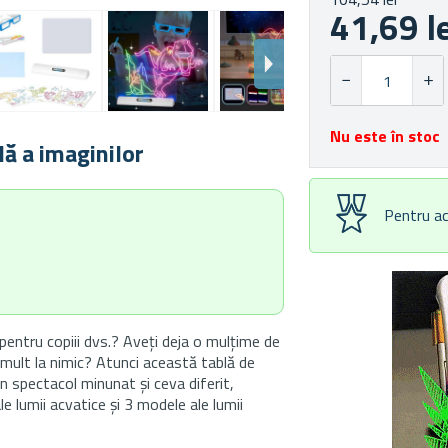
41,69 l
Nu este în stoc
lă a imaginilor
Pentru ac
 pentru copiii dvs.? Aveți deja o mulțime de
 mult la nimic? Atunci această tablă de
un spectacol minunat și ceva diferit,
e lumii acvatice și 3 modele ale lumii