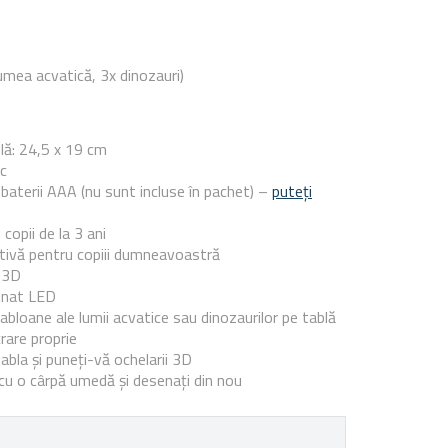
umea acvatică, 3x dinozauri)
e
lă: 24,5 x 19 cm
ic
 baterii AAA (nu sunt incluse în pachet) –
puteți
 copii de la 3 ani
ativă pentru copiii dumneavoastră
 3D
inat LED
abloane ale lumii acvatice sau dinozaurilor pe tablă
crare proprie
tabla și puneți-vă ochelarii 3D
 cu o cârpă umedă și desenați din nou