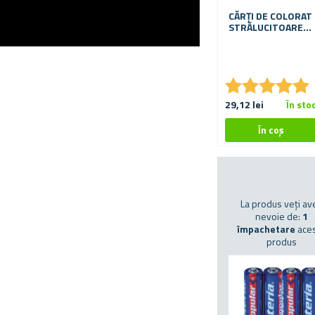
CĂRȚI DE COLORAT
STRĂLUCITOARE
15 BUC
★
★
★
★
★
★
★
★
★
★
29,12 lei
În sto
La produs veți av
nevoie de:
1
împachetare
aces
produs