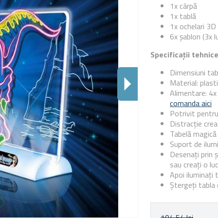
1x cârpă
1x tablă
1x ochelari 3D
6x șablon (3x l
Specificații tehnic
Dimensiuni tab
Material: plast
Alimentare: 4x
comanda aici
Potrivit pentru
Distracție cre
Tabelă magică
Suport de ilum
Desenați prin ș
sau creați o lu
Apoi iluminați 
Ștergeți tabla
104,54 lei