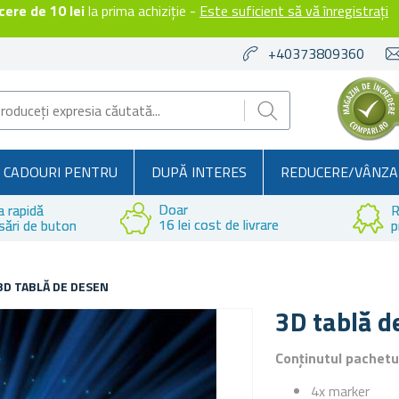
ere de 10 lei
la prima achiziție -
Este suficient să vă înregistrați
+40373809360
CADOURI PENTRU
DUPĂ INTERES
REDUCERE/VÂNZA
Doar
a rapidă
R
16 lei cost de livrare
sări de buton
p
3D TABLĂ DE DESEN
3D tablă d
Conținutul pachetu
4x marker