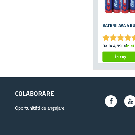
BATERII AAA 4 B
★
★
★
★
★
★
★
★
De la 4,99 lei
În s
COLABORARE
Oportunități de angajare.