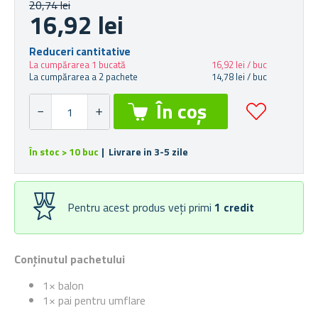
20,74 lei
16,92 lei
Reduceri cantitative
La cumpărarea 1 bucată
16,92 lei / buc
La cumpărarea a 2 pachete
14,78 lei / buc
În stoc > 10 buc
| Livrare in 3-5 zile
Pentru acest produs veți primi
1
credit
Conținutul pachetului
1× balon
1× pai pentru umflare