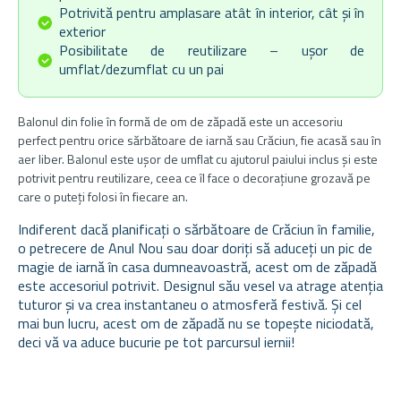
Potrivită pentru amplasare atât în interior, cât și în
exterior
Posibilitate de reutilizare – ușor de
umflat/dezumflat cu un pai
Balonul din folie în formă de om de zăpadă este un accesoriu
perfect pentru orice sărbătoare de iarnă sau Crăciun, fie acasă sau în
aer liber. Balonul este ușor de umflat cu ajutorul paiului inclus și este
potrivit pentru reutilizare, ceea ce îl face o decorațiune grozavă pe
care o puteți folosi în fiecare an.
Indiferent dacă planificați o sărbătoare de Crăciun în familie,
o petrecere de Anul Nou sau doar doriți să aduceți un pic de
magie de iarnă în casa dumneavoastră, acest om de zăpadă
este accesoriul potrivit. Designul său vesel va atrage atenția
tuturor și va crea instantaneu o atmosferă festivă. Și cel
mai bun lucru, acest om de zăpadă nu se topește niciodată,
deci vă va aduce bucurie pe tot parcursul iernii!