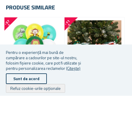
PRODUSE SIMILARE
-
5
7
-
1
1
-
4
0
%
%
Pentru o experiență mai bună de
cumpărare a cadourilor pe site-ul nostru,
folosim fișiere cookie, care pot fi utilizate și
pentru personalizarea reclamelor
(Citește)
Sunt de acord
BALOANE - SAFARI 5
TRENULEȚ DE CRĂCIUN
Refuz cookie-urile opționale
BUCĂȚI
PENTRU BRAD
A
C
★
★
★
★
★
★
★
★
★
★
În stoc
În stoc
În