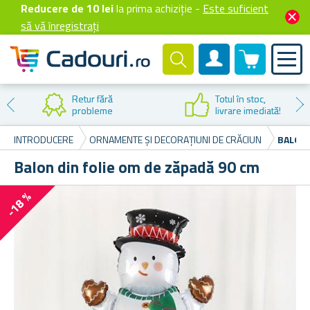
Reducere de 10 lei
la prima achiziție -
Este suficient
să vă înregistrați
0 produselor
Cont client
Totul în stoc,
livrare imediată!
INTRODUCERE
ORNAMENTE ȘI DECORAȚIUNI DE CRĂCIUN
BALON 
Balon din folie om de zăpadă 90 cm
-18 %