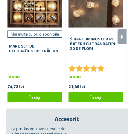
Mai multe culori disponibile
ȘIRAG LUMINOS LED PE
S
BATERII CU TRANDAFIRI –
P
MARE SET DE
20 DE FLORI
DECORAȚIUNI DE CRĂCIUN
★
★
★
★
★
★
★
★
★
★
În stoc
În stoc
În
74,72 lei
21,46 lei
11
Accesorii:
La produs veți avea nevoie de:
1 împachetare
acestui produs