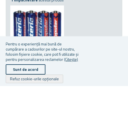
Pentru o experiență mai bună de
cumpărare a cadourilor pe site-ul nostru,
folosim fișiere cookie, care pot fi utilizate și
pentru personalizarea reclamelor
(Citește)
ACUMULATOR AA 4 BUC
Sunt de acord
★
★
★
★
★
★
★
★
★
★
Refuz cookie-urile opționale
În stoc
De la 4,99 lei
Drepturile de autor © 2026 Cadouri.ro. Toate drepturile rezervate.