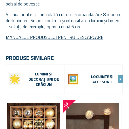
peisaj de poveste.
Steaua poate fi controlată cu o telecomandă. Are 8 moduri
de iluminare. Se pot controla și intensitatea luminii și timerul
- setați, de exemplu, oprirea după 6 ore.
MANUALUL PRODUSULUI PENTRU DESCĂRCARE
PRODUSE SIMILARE
LUMINI ȘI
LOCUINȚE ȘI
DECORAȚIUNI DE
ACCESORII
CRĂCIUN
-
6
8
-
6
3
%