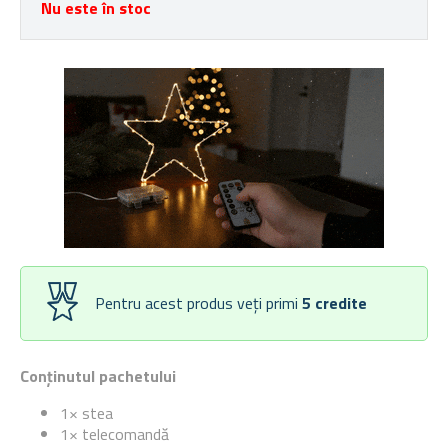
Nu este în stoc
Pentru acest produs veți primi
5
credite
Conținutul pachetului
1× stea
1× telecomandă