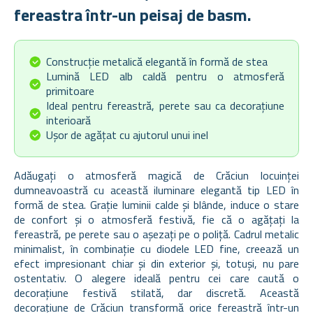
fereastra într-un peisaj de basm.
Construcție metalică elegantă în formă de stea
Lumină LED alb caldă pentru o atmosferă
primitoare
Ideal pentru fereastră, perete sau ca decorațiune
interioară
Ușor de agățat cu ajutorul unui inel
Adăugați o atmosferă magică de Crăciun locuinței
dumneavoastră cu această iluminare elegantă tip LED în
formă de stea. Grație luminii calde și blânde, induce o stare
de confort și o atmosferă festivă, fie că o agățați la
fereastră, pe perete sau o așezați pe o poliță. Cadrul metalic
minimalist, în combinație cu diodele LED fine, creează un
efect impresionant chiar și din exterior și, totuși, nu pare
ostentativ. O alegere ideală pentru cei care caută o
decorațiune festivă stilată, dar discretă. Această
decorațiune de Crăciun transformă orice fereastră într-un