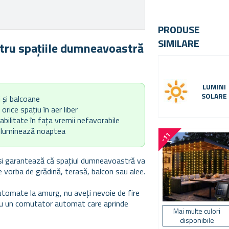
PRODUSE
SIMILARE
ntru spațiile dumneavoastră
LUMINI
SOLARE
i și balcoane
orice spațiu în aer liber
bilitate în fața vremii nefavorabile
și luminează noaptea
-
1
1
%
i și garantează că spațiul dumneavoastră va
te vorba de grădină, terasă, balcon sau alee.
i automate la amurg, nu aveți nevoie de fire
 cu un comutator automat care aprinde
Mai multe culori
disponibile