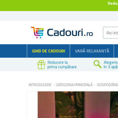
Reduc
GHID DE CADOURI
VARĂ RELAXANTĂ
Reducere la
Alegere
prima cumpărare
în 3 apă
INTRODUCERE
CATEGORIA PRINCIPALĂ
GOSPODĂRI