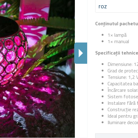
roz
Conținutul pachetu
1× lampă
1× manual
Specificații tehnic
Dimensiune: 1
Grad de protec
Tensiune: 1,2 
Capacitatea ba
Încărcare solar
Sistem fotosen
Instalare fără 
Construcție rez
Ideal pentru gră
Iluminare deco