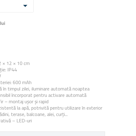
lui
e
2 × 12 × 10 cm
ție: IP44
V
teriei: 600 mAh
ă în timpul zilei, iluminare automată noaptea
sibil încorporat pentru activare automată
fir – montaj ușor și rapid
istentă la apă, potrivită pentru utilizare în exterior
dini, terase, balcoane, alei, curți...
rativă – LED-uri