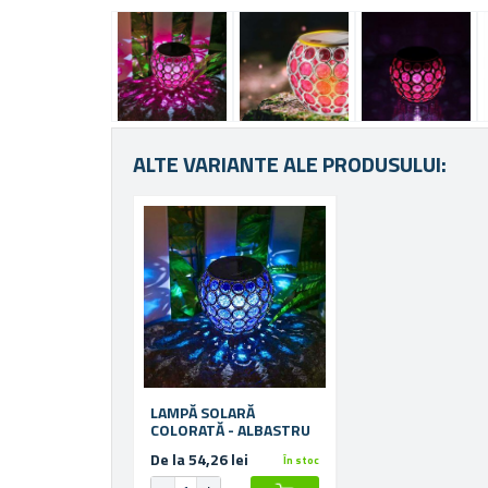
ALTE VARIANTE ALE PRODUSULUI:
LAMPĂ SOLARĂ
COLORATĂ - ALBASTRU
De la 54,26 lei
În stoc