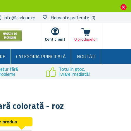
info@cadouri.ro
Elemente preferate
(0)
Coșul
Cont client
0 produselor
RE
CATEGORIA PRINCIPALĂ
NOUTĂȚI
etur fără
Totul în stoc,
robleme
livrare imediată!
ră colorată - roz
de produs