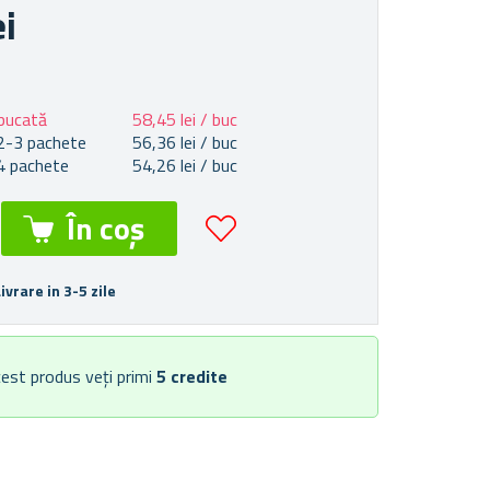
ei
bucată
58,45 lei / buc
2-3 pachete
56,36 lei / buc
4 pachete
54,26 lei / buc
Livrare in 3-5 zile
est produs veți primi
5
credite