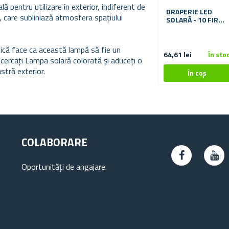
ă pentru utilizare în exterior, indiferent de
DRAPERIE LED
, care subliniază atmosfera spațiului
SOLARĂ - 10 FIRE
× 1 M
ctică face ca această lampă să fie un
64,61 lei
În sto
ercați Lampa solară colorată și aduceți o
stră exterior.
COLABORARE
Oportunități de angajare.