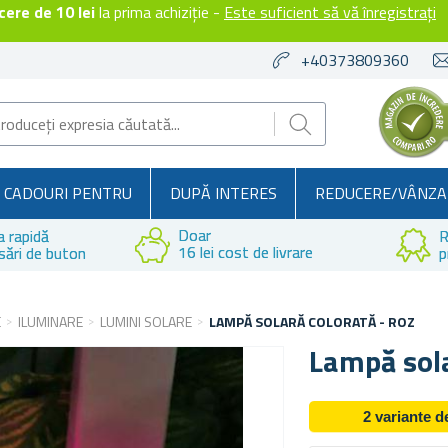
ere de 10 lei
la prima achiziție -
Este suficient să vă înregistrați
+40373809360
CADOURI PENTRU
DUPĂ INTERES
REDUCERE/VÂNZA
Doar
a rapidă
R
16 lei cost de livrare
sări de buton
p
E
ILUMINARE
LUMINI SOLARE
LAMPĂ SOLARĂ COLORATĂ - ROZ
Lampă sola
2 variante 