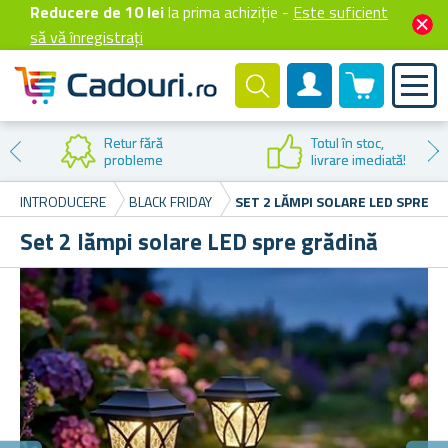
Reducere de 10 lei
la prima achiziție -
Este suficient
să vă înregistrați
0 produselor
Cont client
Retur fără
Totul în stoc,
probleme
livrare imediată!
INTRODUCERE
BLACK FRIDAY
SET 2 LĂMPI SOLARE LED SPRE G
Set 2 lămpi solare LED spre grădină
Î
Cul