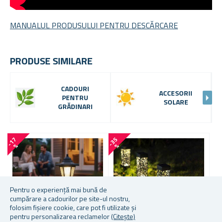
MANUALUL PRODUSULUI PENTRU DESCĂRCARE
PRODUSE SIMILARE
CADOURI
ACCESORII
PENTRU
SOLARE
GRĂDINARI
-
1
7
-
3
5
%
%
Pentru o experiență mai bună de
cumpărare a cadourilor pe site-ul nostru,
folosim fișiere cookie, care pot fi utilizate și
pentru personalizarea reclamelor
(Citește)