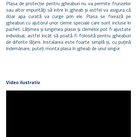
Plasa de protecție pentru jgheaburi nu va permite frunzelor
sau altor impurități să intre în jgheab și astfel va asigura că
doar apa curată va curge prin ele. Plasa se fixează pe
jgheaburi cu ajutorul unor cleme speciale care sunt incluse în
pachet. Lățimea și lungimea plasei și clemelor pot fi ajustate
individual, astfel încât să poată fi folosită pentru jgheaburi
de diferite lățimi. Instalarea este foarte simplă și, cu puțină
îndemânare, puteți monta plasa în jgheab de unul singur.
Video ilustrativ