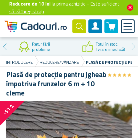
Reducere de 10 lei
la prima achiziție -
Este suficient
să vă înregistrați
0 produselor
Cont client
Reducere la
prima cumpărare
INTRODUCERE
REDUCERE/VÂNZARE
PLASĂ DE PROTECȚIE PEN
Plasă de protecție pentru jgheab
★
★
★
★
★
★
★
★
★
★
împotriva frunzelor 6 m + 10
cleme
-51 %