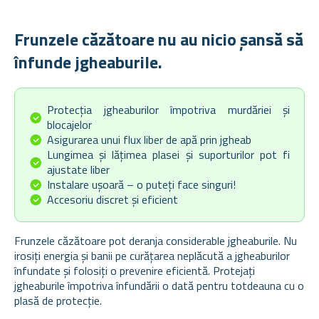
Frunzele căzătoare nu au nicio șansă să
înfunde jgheaburile.
Protecția jgheaburilor împotriva murdăriei și
blocajelor
Asigurarea unui flux liber de apă prin jgheab
Lungimea și lățimea plasei și suporturilor pot fi
ajustate liber
Instalare ușoară – o puteți face singuri!
Accesoriu discret și eficient
Frunzele căzătoare pot deranja considerable jgheaburile. Nu
irosiți energia și banii pe curățarea neplăcută a jgheaburilor
înfundate și folosiți o prevenire eficientă. Protejați
jgheaburile împotriva înfundării o dată pentru totdeauna cu o
plasă de protecție.