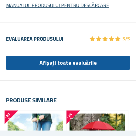
MANUALUL PRODUSULUI PENTRU DESCĂRCARE
★
★
★
★
★
★
★
★
★
★
EVALUAREA PRODUSULUI
5/5
Afișați toate evaluările
PRODUSE SIMILARE
-
4
0
-
2
6
-
5
0
%
%