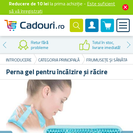
Reducere de 10 lei
la prima achiziție -
Este suficient
să vă înregistrați
0 produselor
Cont client
Retur fără
Totul în stoc,
probleme
livrare imediată!
INTRODUCERE
CATEGORIA PRINCIPALĂ
FRUMUSEȚE ȘI SĂNĂTATE
Perna gel pentru încălzire și răcire