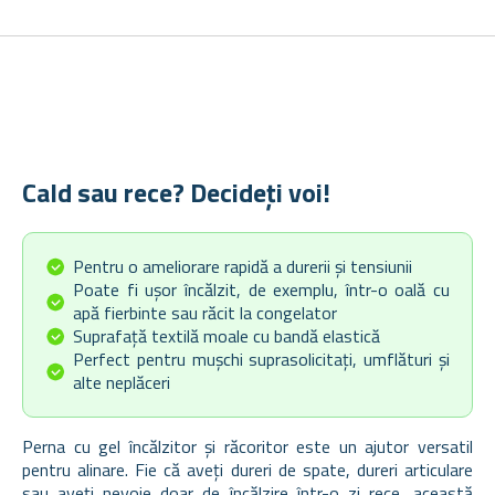
Cald sau rece? Decideți voi!
Pentru o ameliorare rapidă a durerii și tensiunii
Poate fi ușor încălzit, de exemplu, într-o oală cu
apă fierbinte sau răcit la congelator
Suprafață textilă moale cu bandă elastică
Perfect pentru mușchi suprasolicitați, umflături și
alte neplăceri
Perna cu gel încălzitor și răcoritor este un ajutor versatil
pentru alinare. Fie că aveți dureri de spate, dureri articulare
sau aveți nevoie doar de încălzire într-o zi rece, această