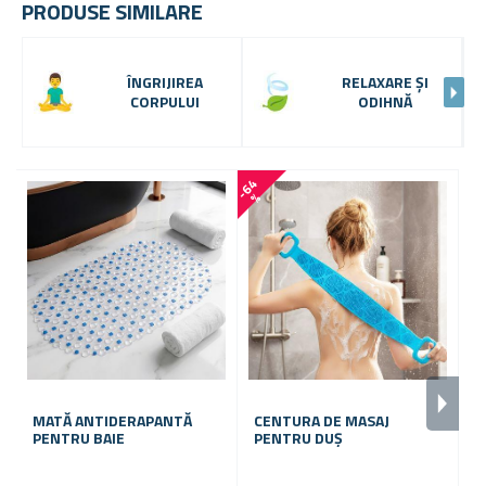
PRODUSE SIMILARE
ÎNGRIJIREA
RELAXARE ȘI
CORPULUI
ODIHNĂ
-
6
4
-
2
6
%
MATĂ ANTIDERAPANTĂ
CENTURA DE MASAJ
D
PENTRU BAIE
PENTRU DUȘ
D