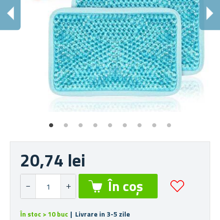
Aju
20,74 lei
În stoc > 10 buc
| Livrare in 3-5 zile