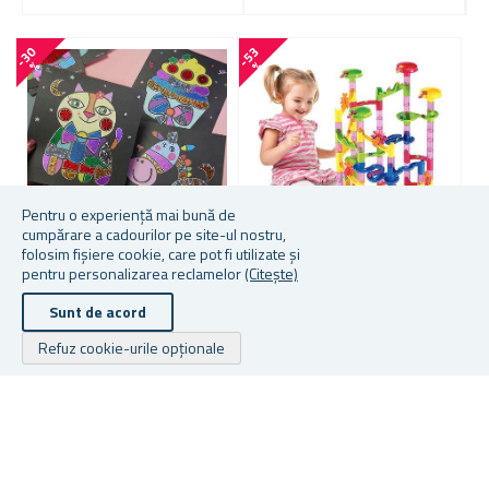
-
3
0
-
5
3
-
3
1
%
%
Pentru o experiență mai bună de
cumpărare a cadourilor pe site-ul nostru,
folosim fișiere cookie, care pot fi utilizate și
pentru personalizarea reclamelor
(Citește)
CĂRȚI DE COLORAT
CIRCUIT CU BILE
S
STRĂLUCITOARE 15 BUC
M
Sunt de acord
-
Refuz cookie-urile opționale
★
★
★
★
★
★
★
★
★
★
★
★
★
★
★
★
★
★
★
★
În stoc
În stoc
În
29,12 lei
43,08 lei
43