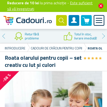
Reducere de 10 lei
la prima achiziție -
Este suficient
să vă înregistrați
0 produselor
Cont client
Retur fără
Totul în stoc,
probleme
livrare imediată!
INTRODUCERE
CADOURI DE CRĂCIUN PENTRU COPII
ROATA OLARU
Roata olarului pentru copii – set
★
★
★
★
★
★
★
★
★
★
creativ cu lut și culori
-56 %