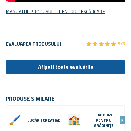
MANUALUL PRODUSULUI PENTRU DESCĂRCARE
★
★
★
★
★
★
★
★
★
★
EVALUAREA PRODUSULUI
5/5
Afișați toate evaluările
PRODUSE SIMILARE
CADOURI
JUCĂRII CREATIVE
PENTRU
GRĂDINIȚE